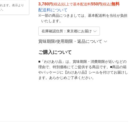
3,780
550
無料
円
(税込)以上で基本配送料
円
(税込)
されます。表示より
配送料について
い。
※
一部の商品につきましては、基本配送料を当社が負担
いたします。
在庫確認住所：東京都にお届け
賞味期限/使用期限・返品について
ご購入について
■「わけあり品」は、賞味期限・消費期限が近いなどの
理由で、特別価格にてご提供する商品です。■商品の箱
やパッケージに【わけあり品】シールを付けてお届けし
ます。あらかじめご了承ください。