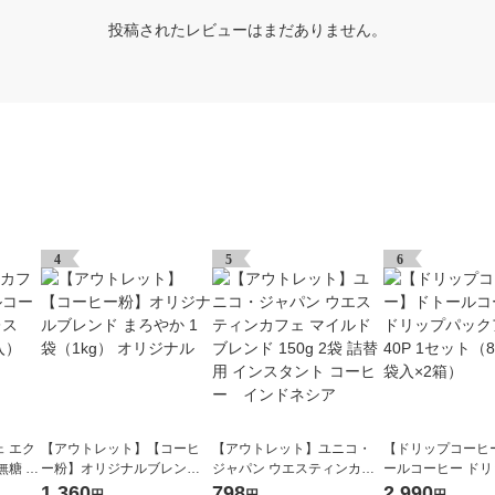
投稿されたレビューはまだありません。
4
5
6
 エク
【アウトレット】【コーヒ
【アウトレット】ユニコ・
【ドリップコーヒ
無糖 ラ
ー粉】オリジナルブレンド
ジャパン ウエスティンカフ
ールコーヒー ド
（12本
まろやか 1袋（1kg） オリジ
ェ マイルドブレンド 150g 2
クアソート40P 1
1,360
798
2,990
円
円
円