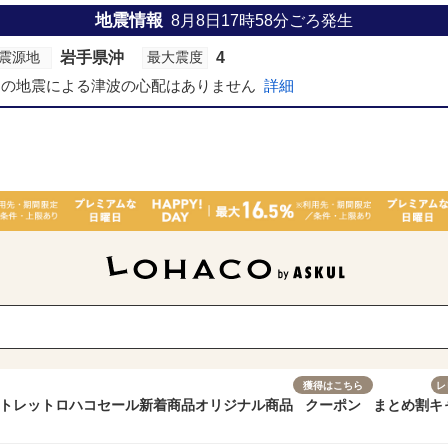
地震情報
8月8日17時58分
ごろ発生
岩手県沖
4
震源地
最大震度
この地震による津波の心配はありません
詳細
獲得はこちら
レ
トレット
ロハコセール
新着商品
オリジナル商品
クーポン
まとめ割
キ