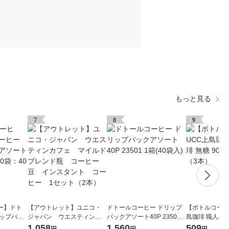
もっと見る
7
8
9
ー】ドト
【アウトレット】ユニコ・
ドトールコーヒー ドリップ
【ボトルコーヒ
リップパッ
ジャパン ウエスティンカ
パックアソート40P 23501 1
島珈琲 職人の珈
セット（80
フェ マイルドブレンド
箱(40袋入)
ml 1セット（3
1,058
1,560
509
円
円
円