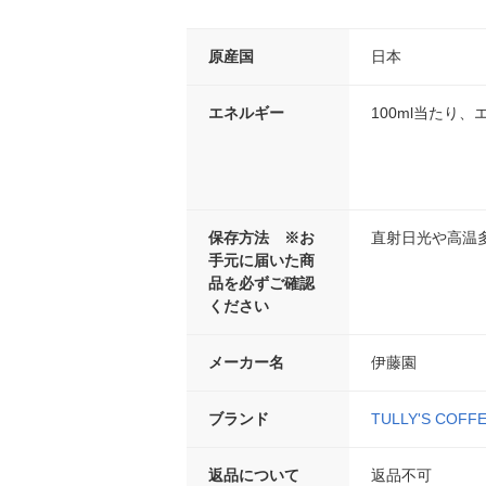
原産国
日本
エネルギー
100ml当たり、エ
保存方法 ※お
直射日光や高温
手元に届いた商
品を必ずご確認
ください
メーカー名
伊藤園
ブランド
TULLY'S COFF
返品について
返品不可