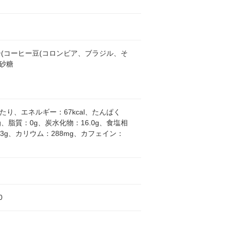
(コーヒー豆(コロンビア、ブラジル、そ
、砂糖
l当たり、エネルギー：67kcal、たんぱく
0g、脂質：0g、炭水化物：16.0g、食塩相
.3g、カリウム：288mg、カフェイン：
0