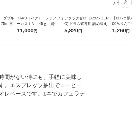
ー ダブル
HAKU（ハク） メラノフォ
アタックゼロ（Attack ZER
【ロハコ限定】
生
ーカスＩＶ 45ｇ 資生
O) ドラム式専用 詰め替え メ
00％りんごジュー
ィフラワー
堂 おまけ付き
ガジャンボ 2300g 1セット
箱（18本入）
11,000
5,820
1,260
円
円
円
パック12
（2個入) 洗濯洗剤 花王
【クイズ付き】
り
ク】（イチオシ
ル
時間がない時にも、手軽に美味し
す。エスプレッソ抽出でコーヒー
オレベースです。1本でカフェラテ