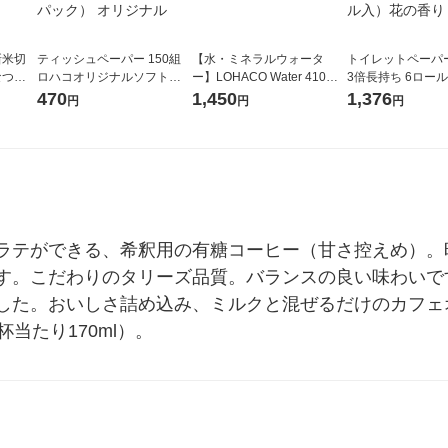
新米切
ティッシュペーパー 150組
【水・ミネラルウォータ
トイレットペーパ
なつぼ
ロハコオリジナルソフトパ
ー】LOHACO Water 410ml
3倍長持ち 6ロール 75m 再
令和7年産
ックティッシュ フィオナ オ
1箱（20本入）ラベルレス
紙配合 スコッテ
470
1,450
1,376
円
円
円
ル
リジナル 1セット（10個：
（イチオシ） オリジナル
パック 1セット（2
5個入×2パック） オリジナ
ロール入）花の香
ル
ラテができる、希釈用の有糖コーヒー（甘さ控えめ）。
す。こだわりのタリーズ品質。バランスの良い味わいで
した。おいしさ詰め込み、ミルクと混ぜるだけのカフェ
当たり170ml）。