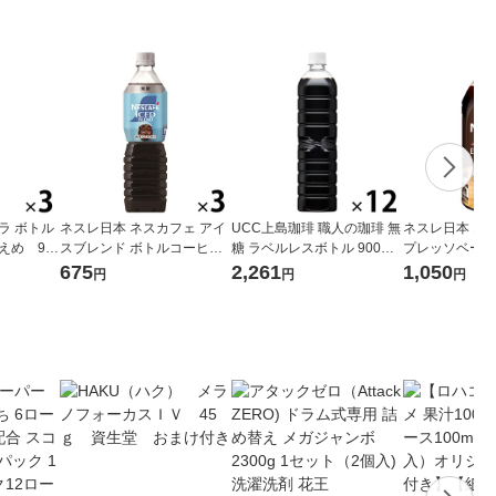
ラ ボトル
ネスレ日本 ネスカフェ アイ
UCC上島珈琲 職人の珈琲 無
ネスレ日本 ネ
えめ 90
スブレンド ボトルコーヒー
糖 ラベルレスボトル 900ml
プレッソベース 無
本）
無糖 900ml 1セット（3本）
1箱（12本入）
1セット（3本
675
2,261
1,050
円
円
円