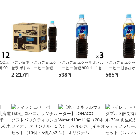
CC上
ネスレ日本 ネスカフェ エク
ネスカフェ エクセラ ボトル
ネスカフェ エクセ
 900
セラ ボトルコーヒー 無糖 ラ
コーヒー 無糖 900ml 1セッ
コーヒー 甘さひか
ベルレス 900ml 1箱（12本
ト（3本）
0ml 1セット（3
2,217
538
565
円
円
円
入）