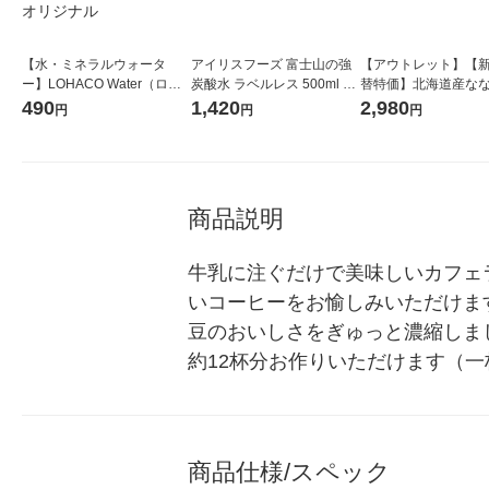
【水・ミネラルウォータ
アイリスフーズ 富士山の強
【アウトレット】【
ー】LOHACO Water（ロハ
炭酸水 ラベルレス 500ml 1
替特価】北海道産な
コウォーター）2L ラベルレ
箱（24本入）
し 無洗米 5kg 1袋 
490
1,420
2,980
円
円
円
ス 1箱（5本入）（イチオ
米 木徳神糧 オリジナ
シ） オリジナル
商品説明
牛乳に注ぐだけで美味しいカフェ
いコーヒーをお愉しみいただけま
豆のおいしさをぎゅっと濃縮しま
約12杯分お作りいただけます（一杯
商品仕様/スペック