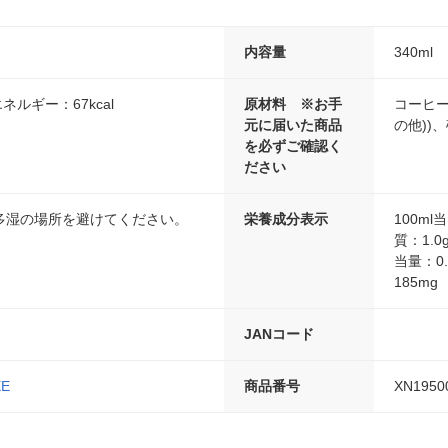
内容量
340ml
ネルギー：67kcal
原材料 ※お手
コーヒー
元に届いた商品
の他))
を必ずご確認く
ださい
多湿の場所を避けてください。
栄養成分表示
100m
質：1.
当量：0
185mg
JANコード
EE
商品番号
XN1950