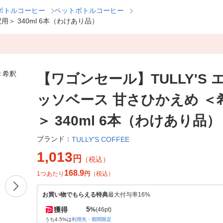
ボトルコーヒー
ペットボトルコーヒー
用＞ 340ml 6本（わけあり品）
【ワゴンセール】TULLY'S 
ッソベース 甘さひかえめ ＜
＞ 340ml 6本（わけあり品）
ブランド：
TULLY'S COFFEE
1,013
円
（税込）
168.9
1つあたり
円
（税込）
お買い物でもらえる特典
最大付与率16%
5
獲得
%
(46pt)
うち4.5%は
利用先・期間限定