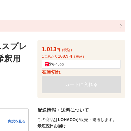
エスプレ
1,013
円
（税込）
168.9
希釈用
1つあたり
円
（税込）
5
%
(46pt)
在庫切れ
カートに入れる
配送情報・送料について
この商品は
LOHACO
が販売・発送します。
内訳を見る
最短翌日お届け