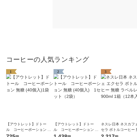
コーヒーの人気ランキング
1
2
3
【アウトレット】ドトー
【アウトレット】ドトー
ネスレ日本 ネスカフェ
ル コーヒーポーション 無
ル コーヒーポーション 無
セラ ボトルコーヒー 
糖 (40個入)1袋
糖 (40個入) 1セット（2
ベルレス 900ml 1箱
725
1,438
2,217
円
円
円