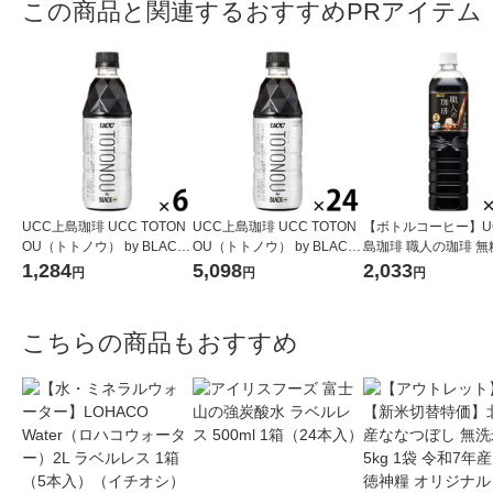
この商品と関連するおすすめPRアイテム
UCC上島珈琲 UCC TOTON
UCC上島珈琲 UCC TOTON
【ボトルコーヒー】U
OU（トトノウ） by BLACK
OU（トトノウ） by BLACK
島珈琲 職人の珈琲 無糖
無糖 500ml 1セット（6本）
無糖 500ml 1箱（24本入）
ml 1箱（12本入）
1,284
5,098
2,033
円
円
円
こちらの商品もおすすめ