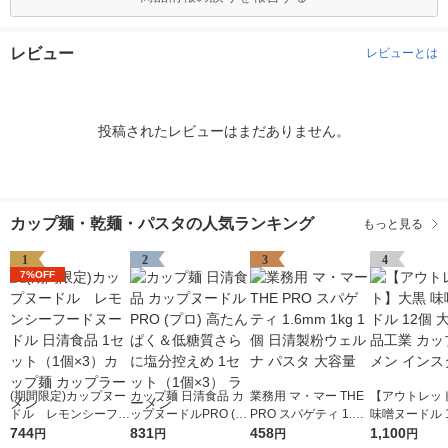
レビュー
レビューとは
投稿されたレビューはまだありません。
カップ麺・乾麺・パスタの人気ランキング
もっと見る
1
2
3
4
7%OFF
(期間限定)カップヌー
カップ麺 日清食品 カ
業務用 マ・マー THE
【アウトレッ
ドル レモンシーフー
ップヌードルPRO (プ
PRO スパゲティ 1.6m
味噌ヌードル 1
ドヌードル 日清食品
744
ロ) 高たんぱく＆低糖
831
m 1kg 1個 日清製粉ウ
458
黒食品工業 カ
1,100
円
円
円
円