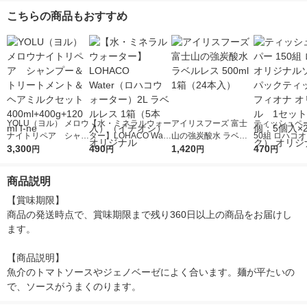
イプ （400g） ×1個
0g) ×1個
清製粉ウェルナ パス
300g ×1個
こちらの商品もおすすめ
タ
YOLU（ヨル） メロウ
【水・ミネラルウォー
アイリスフーズ 富士
ティッシュペー
ナイトリペア シャン
ター】LOHACO Wate
山の強炭酸水 ラベル
50組 ロハコ
プー＆トリートメント
3,300
r（ロハコウォータ
490
レス 500ml 1箱（24
1,420
ルソフトパッ
470
円
円
円
円
＆ヘアミルクセット 4
ー）2L ラベルレス 1
本入）
シュ フィオナ
00ml+400g+120ml I-n
箱（5本入）（イチオ
ナル 1セット
商品説明
e
シ） オリジナル
個：5個入×2
オリジナル
【賞味期限】

商品の発送時点で、賞味期限まで残り360日以上の商品をお届けし
ます。

【商品説明】

魚介のトマトソースやジェノベーゼによく合います。麺が平たいの
で、ソースがうまくのります。