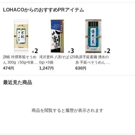
1セット（1個×3）カ
質さらに塩分控えめ 1
ェルナ パスタ 大容量
ーメン インス
ップ麺 カップラーメ
セット（1個×3） ラー
LOHACOからのおすすめPRアイテム
ン
メン
讃岐 吟撰寒籠そうめ
滝沢更科 八割そば (25
島原手延素麺 湧水の
ん 300g（50g×6束）
0g) ×3個
糸 手延べそうめん 30
1セット（2個）日清
474
1,247
0g（50g×6束）1セッ
630
円
円
円
製粉ウェルナ 乾麺
ト（2個）日清製粉ウ
ェルナ 乾麺
最近見た商品
商品を閲覧すると履歴が表示されます