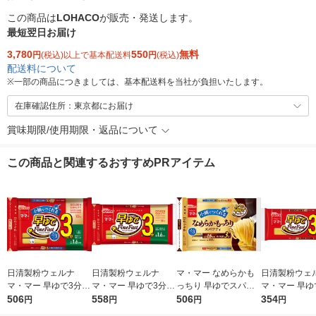
この商品は
LOHACO
が販売・発送します。
最短翌日お届け
3,780
550
無料
円
(税込)以上で基本配送料
円
(税込)
配送料について
※
一部の商品につきましては、基本配送料を当社が負担いたします。
在庫確認住所：東京都にお届け
賞味期限/使用期限・返品について
この商品と関連するおすすめPRアイテム
日清製粉ウェルナ
日清製粉ウェルナ
マ・マー なめらかも
日清製粉ウェ
マ・マー 早ゆで3分ス
マ・マー 早ゆで3分ス
っちり 早ゆでスパゲ
マ・マー 早ゆ
パゲティ2/3サイズ1.6
506
パゲティ 1.6mm チャ
558
ティ 2/3サイズ チャッ
506
ゲティ FineFa
354
円
円
円
円
mm チャック付結束タ
ック付結束タイプ (50
ク付結束 400g 1個 日
んぱくタイプ 1