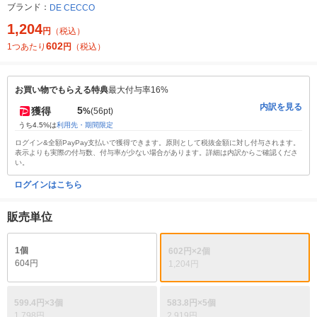
ブランド：
DE CECCO
1,204
円
（税込）
602
1つあたり
円
（税込）
お買い物でもらえる特典
最大付与率16%
内訳を見る
5
獲得
%
(56pt)
うち4.5%は
利用先・期間限定
ログイン&全額PayPay支払いで獲得できます。原則として税抜金額に対し付与されます。
表示よりも実際の付与数、付与率が少ない場合があります。詳細は内訳からご確認くださ
い。
ログインはこちら
販売単位
1個
602円×2個
604円
1,204円
599.4円×3個
583.8円×5個
1,798円
2,919円