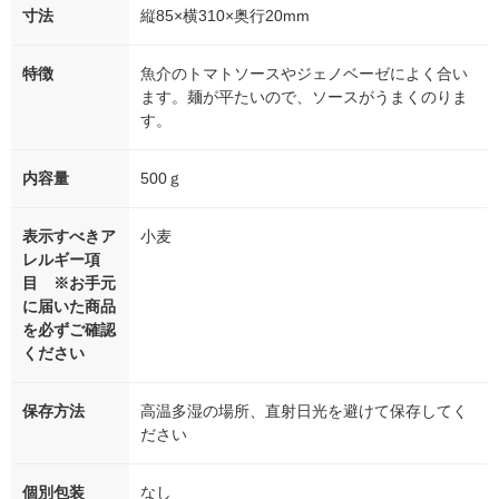
寸法
縦85×横310×奥行20mm
特徴
魚介のトマトソースやジェノベーゼによく合い
ます。麺が平たいので、ソースがうまくのりま
す。
内容量
500ｇ
表示すべきア
小麦
レルギー項
目 ※お手元
に届いた商品
を必ずご確認
ください
保存方法
高温多湿の場所、直射日光を避けて保存してく
ださい
個別包装
なし