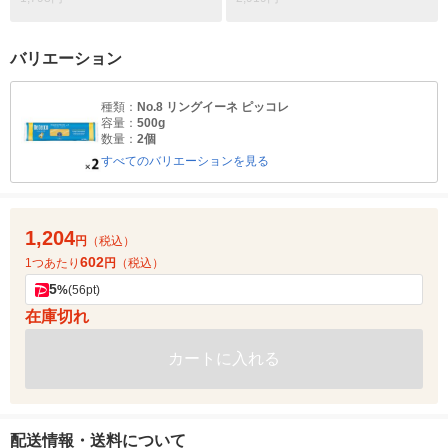
バリエーション
種類：
No.8 リングイーネ ピッコレ
容量：
500g
数量：
2個
すべてのバリエーションを見る
1,204
円
（税込）
602
1つあたり
円
（税込）
5
%
(56pt)
在庫切れ
カートに入れる
配送情報・送料について