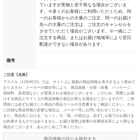
ていますが実物と若干異なる場合がございま
す。※多くのお客様にご利用いただくため、同
一のお客様からの大量のご注文、同一のお届け
先への大量のご注文は、ご注文のキャンセルを
させていただく場合がございます。※一緒にご
注文する商品、またはお届け地域等により翌日
配達ができない場合があります。
備考
ご注意【免責】
アスクル（LOHACO）では、サイト上に最新の商品情報を表示するよう努めて
おりますが、メーカーの都合等により、商品規格・仕様（容量、パッケージ、
原材料、原産国など）が変更される場合がございます。このため、実際にお届
けする商品とサイト上の商品情報の表記が異なる場合がございますので、ご使
用前には必ずお届けした商品の商品ラベルや注意書きをご確認ください。さら
に詳細な商品情報が必要な場合は、メーカー等にお問い合わせください。
また、商品名における「セット」や「箱」の表記は、必ずしも箱でのお届けを
お約束するものではありません。お届け形態は倉庫の在庫状況等により異なる
場合がございます。あらかじめご了承ください。
商品情報の誤りを報告する