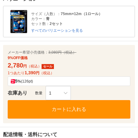
サイズ（入数）：
75mm×12m（1ロール）
カラー：
青
セット数：
2セット
すべてのバリエーションを見る
メーカー希望小売価格：
3,080円（税込）
9%OFF価格
2,780
円
（税込）
セール
1,390
1つあたり
円
（税込）
5
%
(126pt)
在庫あり
1
数量
カートに入れる
配送情報・送料について