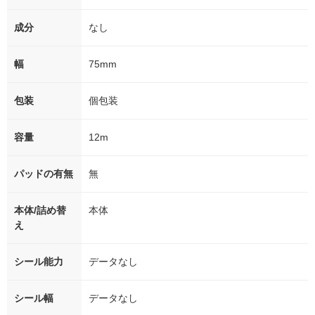
成分
なし
幅
75mm
包装
個包装
容量
12m
パッドの有無
無
本体/詰め替
本体
え
シール能力
データなし
シール幅
データなし