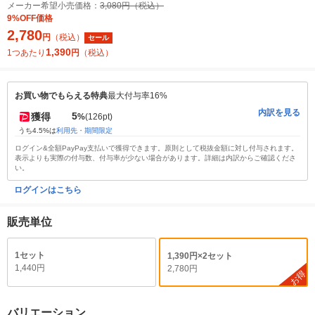
メーカー希望小売価格：
3,080円（税込）
9%OFF価格
2,780
円
（税込）
セール
1,390
1つあたり
円
（税込）
お買い物でもらえる特典
最大付与率16%
内訳を見る
5
獲得
%
(126pt)
うち4.5%は
利用先・期間限定
ログイン&全額PayPay支払いで獲得できます。原則として税抜金額に対し付与されます。
表示よりも実際の付与数、付与率が少ない場合があります。詳細は内訳からご確認くださ
い。
ログインはこちら
販売単位
1セット
1,390円×2セット
1,440円
2,780円
お得
バリエーション