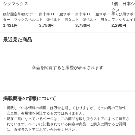
腰部固定帯/腰サポー
白十字 FC 腰サポー
白十字 FC 腰サポー
手くび用サ
ター マックスベルト
ト 楽ベルト 男女兼
ト 楽ベルト 男女兼
ファシリエイ
me2 5L 322207 1個
1,431
3,780
用（S〜M） 1個
3,780
用（LL〜XL） 1個
ター 手くび M
2,290
円
円
円
円
日本シグマックス
02 1個 日
クス
最近見た商品
商品を閲覧すると履歴が表示されます
掲載商品の情報について
・
掲載している情報の精度には万全を期しておりますが、その内容の正確性、
安全性、有用性を保証するものではありません。
・
現在ご覧になっているページは、この商品を取り扱うストアによって運営さ
れています。ページに記載されている内容や商品、ご購入に関するご質問
は、直接各ストアにお問い合わせください。