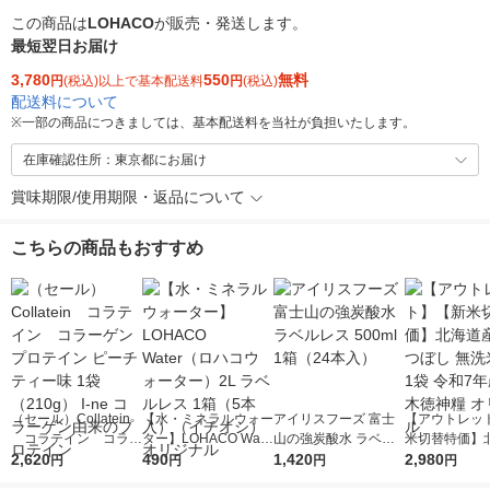
この商品は
LOHACO
が販売・発送します。
最短翌日お届け
3,780
550
無料
円
(税込)以上で基本配送料
円
(税込)
配送料について
※
一部の商品につきましては、基本配送料を当社が負担いたします。
在庫確認住所：東京都にお届け
賞味期限/使用期限・返品について
こちらの商品もおすすめ
（セール）Collatein
【水・ミネラルウォー
アイリスフーズ 富士
【アウトレッ
コラテイン コラー
ター】LOHACO Wate
山の強炭酸水 ラベル
米切替特価】
ゲンプロテイン ピー
2,620
r（ロハコウォータ
490
レス 500ml 1箱（24
1,420
ななつぼし 無洗
2,980
円
円
円
円
チティー味 1袋（210
ー）2L ラベルレス 1
本入）
g 1袋 令和7年