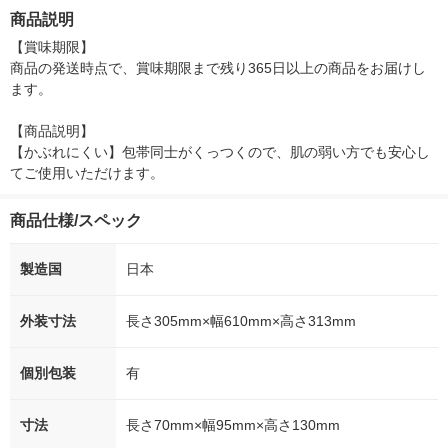
g） I-ne コラーゲン由
箱（5本入）（イチオ
徳神糧 オリジ
商品説明
来のプロテイン
シ） オリジナル
【賞味期限】

商品の発送時点で、賞味期限まで残り365日以上の商品をお届けし
ます。

【商品説明】

【かぶれにくい】包帯同士がくっつくので、肌の弱い方でも安心し
てご使用いただけます。
商品仕様/スペック
製造国
日本
外装寸法
長さ305mm×幅610mm×高さ313mm
個別包装
有
寸法
長さ70mm×幅95mm×高さ130mm