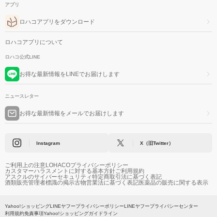
アプリ
ロハコアプリをダウンロード
ロハコアプリについて
ロハコ公式LINE
お得な最新情報をLINEでお届けします
ニュースレター
お得な最新情報をメールでお届けします
Instagram
X（旧Twitter）
ご利用上の注意
LOHACOプライバシーポリシー
カスタマーハラスメントに対する基本方針
ご利用規約
アスクルのサイバーセキュリティ
特定商取引法に基づく表記
酒類販売管理者標識の掲示
古物営業法に基づく表記
医薬品の販売に関する表示
Yahoo!ショッピング
LINEヤフープライバシーポリシー
LINEヤフープライバシーセンター
利用規約
免責事項
Yahoo!ショッピングガイドライン