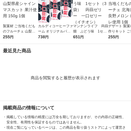
製菓材 ご当地くだも
カルディコーヒーファ
マンナンライフ 蒟蒻
デザート 製菓
のフルーチェ 山梨県
ーム オリジナルパン
畑 ぶどう味 1セッ
作りキット ご
産シャインマスカット
255
ダ杏仁豆腐ミニ 215g
738
ト（3袋） 蒟蒻ゼリ
651
だものフルーチ
255
円
円
円
円
果汁使用 150g 1個
1セット（3個）
ー 一口ゼリー（イチ
海道産富良野
オシ）
ピューレ使用 
最近見た商品
商品を閲覧すると履歴が表示されます
掲載商品の情報について
・
掲載している情報の精度には万全を期しておりますが、その内容の正確性、
安全性、有用性を保証するものではありません。
・
現在ご覧になっているページは、この商品を取り扱うストアによって運営さ