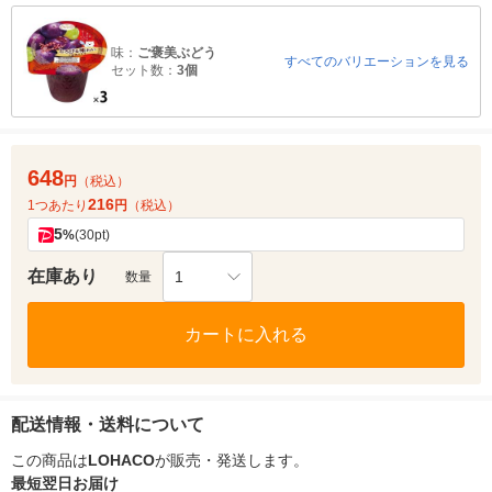
味：
ご褒美ぶどう
すべてのバリエーションを見る
セット数：
3個
648
円
（税込）
216
1つあたり
円
（税込）
5
%
(30pt)
在庫あり
1
数量
カートに入れる
配送情報・送料について
この商品は
LOHACO
が販売・発送します。
最短翌日お届け