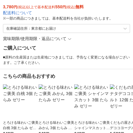
3,780
550
無料
円
(税込)以上で基本配送料
円
(税込)
配送料について
※
一部の商品につきましては、基本配送料を当社が負担いたします。
在庫確認住所：東京都にお届け
賞味期限/使用期限・返品について
ご購入について
■原料の生産国または生産地につきましては、予告なく変更になる場合がござい
ます。ご了承ください。
こちらの商品もおすすめ
とろける味わいご褒美
とろける味わいご褒美
とろける味わいご褒美
くだもの屋さん
白桃 3個 たらみ ゼリ
みかん 3個 たらみ ゼ
シャインマスカット 3
デココヨーグル