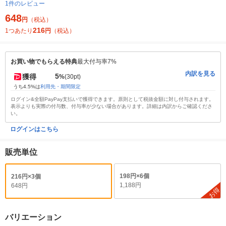
1件のレビュー
648
円
（税込）
216
1つあたり
円
（税込）
お買い物でもらえる特典
最大付与率7%
内訳を見る
5
獲得
%
(30pt)
うち4.5%は
利用先・期間限定
ログイン&全額PayPay支払いで獲得できます。原則として税抜金額に対し付与されます。
表示よりも実際の付与数、付与率が少ない場合があります。詳細は内訳からご確認くださ
い。
ログインはこちら
販売単位
198円×6個
216円×3個
1,188円
648円
お得
バリエーション