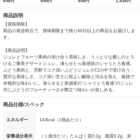
ー
648
リー
648
個 たらみ ゼリー
648
個 たらみ ゼ
1,536
円
円
円
円
商品説明
【賞味期限】

商品の発送時点で、賞味期限まで残り60日以上の商品をお届けしま
す。

【商品説明】

ジュレとフルーツ果肉の溶け合う美味しさ、うっとりな癒しのとろ
けるご褒美デザートジュレ。凍らせたら新感覚のシャリとろ食感。
ぶどう果肉と、芳醇でコク深いぶどうジュレが口の中で溶け合う、
贅沢な美味しさ。コク深い甘さに程よい酸味と渋みを加え、複雑で
本格的な味わいに。凍らせると新感覚の”シャリとろ食感”のジュレ
共にぶどうのフルーティーさが際立つ味わいが楽しめる。
商品仕様/スペック
エネルギー
143kcal（1個あたり）
栄養成分表示
（１個当たり）たんぱく質0.2g、脂質0.2g、炭