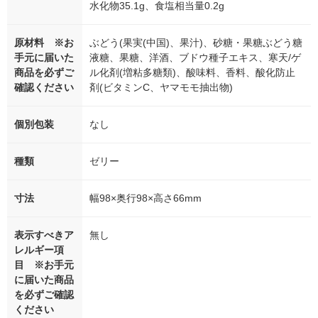
水化物35.1g、食塩相当量0.2g
原材料 ※お
ぶどう(果実(中国)、果汁)、砂糖・果糖ぶどう糖
手元に届いた
液糖、果糖、洋酒、ブドウ種子エキス、寒天/ゲ
商品を必ずご
ル化剤(増粘多糖類)、酸味料、香料、酸化防止
確認ください
剤(ビタミンC、ヤマモモ抽出物)
個別包装
なし
種類
ゼリー
寸法
幅98×奥行98×高さ66mm
表示すべきア
無し
レルギー項
目 ※お手元
に届いた商品
を必ずご確認
ください