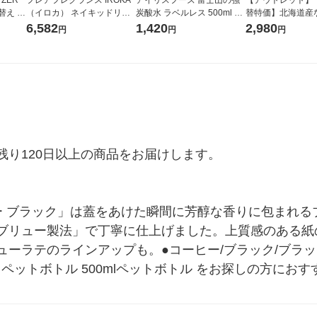
替え メ
（イロカ） ネイキッドリリ
炭酸水 ラベルレス 500ml 1
替特価】北海道産
セット
ーの香り 柔軟剤 詰め替え 超
箱（24本入）
し 無洗米 5kg 1
6,582
1,420
2,980
円
円
円
王
特大 1200ml 1セット（5個
米 木徳神糧 オリ
入) 花王
り120日以上の商品をお届けします。

ュー ブラック」は蓋をあけた瞬間に芳醇な香りに包まれ
ブリュー製法」で丁寧に仕上げました。上質感のある紙
ーラテのラインアップも。●コーヒー/ブラック/ブラッ
 ペットボトル 500mlペットボトル をお探しの方におす