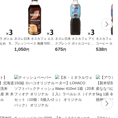
ラ ボトル
ネスレ日本 ネスカフェ エス
ネスレ日本 ネスカフェ アイ
ネスカフェ エ
えめ 90
プレッソベース 無糖 500ml
スブレンド ボトルコーヒー
コーヒー カフ
本）
1セット（3本）
無糖 900ml 1セット（3本）
糖 900ml 1
1,050
675
538
円
円
円
【新米切
ティッシュペーパー 150組
【水・ミネラルウォータ
【アウトレット