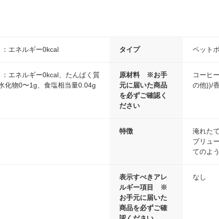
り：エネルギー0kcal
タイプ
ペット
り：エネルギー0kcal、たんぱく質
原材料 ※お手
コーヒー
水化物0〜1g、食塩相当量0.04g
元に届いた商品
の他))/
を必ずご確認く
ださい
特徴
淹れた
ブリュ
てのよ
表示すべきアレ
なし
ルギー項目 ※
お手元に届いた
商品を必ずご確
認ください