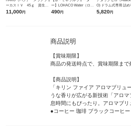
ーカスＩＶ 45ｇ 資生
ー】LOHACO Water（ロハ
O) ドラム式専用 詰め
堂 おまけ付き
コウォーター）2L ラベルレ
ガジャンボ 2300g 1
11,000
490
5,820
円
円
円
ス 1箱（5本入）（イチオ
（2個入) 洗濯洗剤 花
シ） オリジナル
商品説明
【賞味期限】

商品の発送時点で、賞味期限まで残
【商品説明】

「キリン ファイア アロマブリ
うな香りが広がる新技術「アロマ
息時間にもぴったり。アロマブリュ
●コーヒー 珈琲 ブラックコーヒー