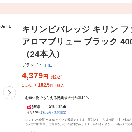
キリンビバレッジ キリン フ
アロマブリュー ブラック 400
（24本入）
ブランド：
FIRE
4,379
円
（税込）
182.5
1つあたり
円
（税込）
お買い物でもらえる特典
最大付与率11%
5
獲得
%
(202pt)
うち4.5%は
利用先・期間限定
ログイン&全額PayPay支払いで獲得できます。原則として税抜金額に対し付与
も実際の付与数、付与率が少ない場合があります。詳細は内訳からご確認くださ