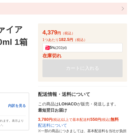
ァイア
4,379
円
（税込）
182.5
ml 1箱
1つあたり
円
（税込）
5
%
(202pt)
在庫切れ
カートに入れる
配送情報・送料について
この商品は
LOHACO
が販売・発送します。
内訳を見る
最短翌日お届け
3,780
550
無料
円
(税込)以上で基本配送料
円
(税込)
されます。表示より
配送料について
い。
※
一部の商品につきましては、基本配送料を当社が負担