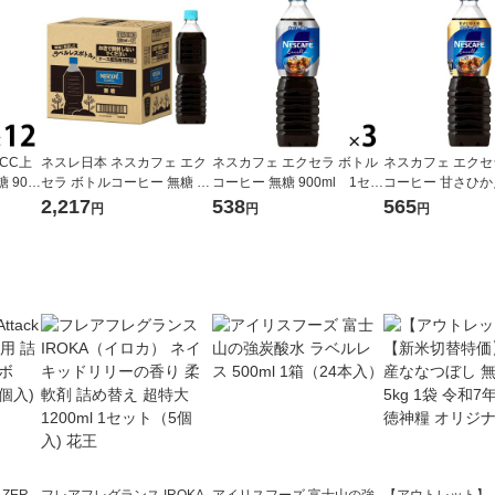
CC上
ネスレ日本 ネスカフェ エク
ネスカフェ エクセラ ボトル
ネスカフェ エクセ
 900
セラ ボトルコーヒー 無糖 ラ
コーヒー 無糖 900ml 1セッ
コーヒー 甘さひか
ベルレス 900ml 1箱（12本
ト（3本）
0ml 1セット（3
2,217
538
565
円
円
円
入）
 ZER
フレアフレグランス IROKA
アイリスフーズ 富士山の強
【アウトレット】