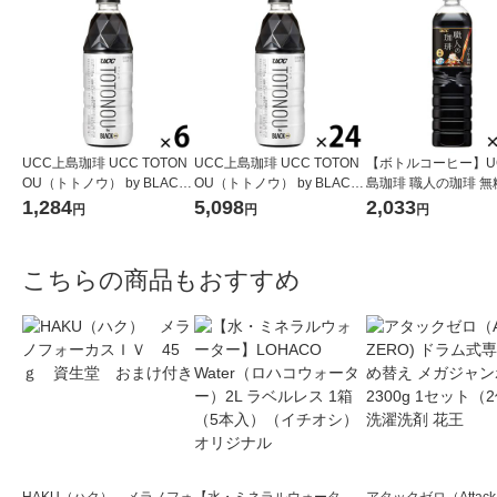
UCC上島珈琲 UCC TOTON
UCC上島珈琲 UCC TOTON
【ボトルコーヒー】U
OU（トトノウ） by BLACK
OU（トトノウ） by BLACK
島珈琲 職人の珈琲 無糖
無糖 500ml 1セット（6本）
無糖 500ml 1箱（24本入）
ml 1箱（12本入）
1,284
5,098
2,033
円
円
円
こちらの商品もおすすめ
HAKU（ハク） メラノフォ
【水・ミネラルウォータ
アタックゼロ（Attack