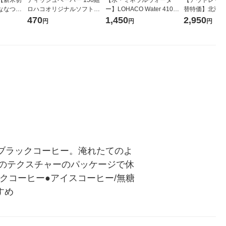
ななつぼ
ロハコオリジナルソフトパ
ー】LOHACO Water 410ml
替特価】北海道
袋 令和7年産
ックティッシュ フィオナ オ
1箱（20本入）ラベルレス
し 精白米 5kg
470
1,450
2,950
円
円
円
ジナル
リジナル 1セット（10個：
（イチオシ） オリジナル
米 木徳神糧 オ
5個入×2パック） オリジナ
ル
るブラックコーヒー。淹れたてのよ
のテクスチャーのパッケージで休
クコーヒー●アイスコーヒー/無糖
すめ