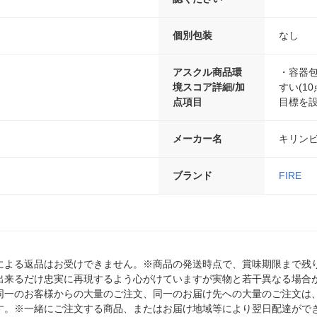
個別包装
なし
アスクル商品環
・容器包
境スコア詳細/加
すい(10
点項目
目標を設
メーカー名
キリン
ブランド
FIRE
による返品はお受けできません。※商品の発送時点で、賞味期限まで残り
出来るだけ忠実に再現するよう心がけていますが実物と若干異なる場合
同一のお客様からの大量のご注文、同一のお届け先への大量のご注文は
す。※一緒にご注文する商品、またはお届け地域等により翌日配達がで