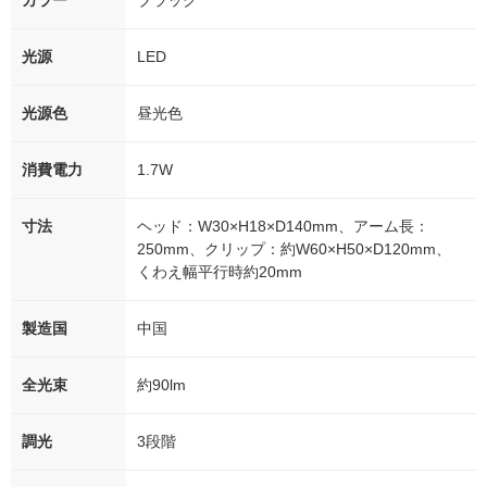
カラー
ブラック
光源
LED
光源色
昼光色
消費電力
1.7W
寸法
ヘッド：W30×H18×D140mm、アーム長：
250mm、クリップ：約W60×H50×D120mm、
くわえ幅平行時約20mm
製造国
中国
全光束
約90lm
調光
3段階