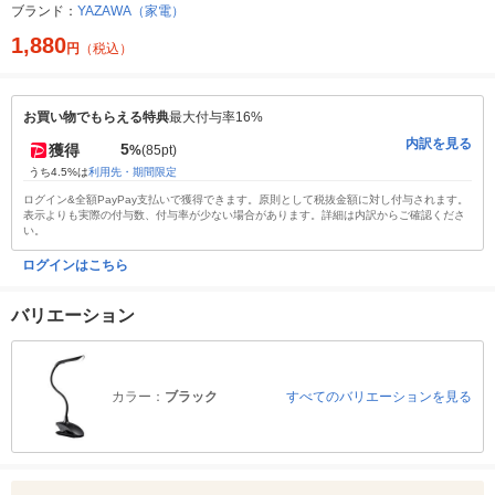
ブランド：
YAZAWA（家電）
1,880
円
（税込）
お買い物でもらえる特典
最大付与率16%
内訳を見る
5
獲得
%
(85pt)
うち4.5%は
利用先・期間限定
ログイン&全額PayPay支払いで獲得できます。原則として税抜金額に対し付与されます。
表示よりも実際の付与数、付与率が少ない場合があります。詳細は内訳からご確認くださ
い。
ログインはこちら
バリエーション
カラー：
ブラック
すべてのバリエーションを見る