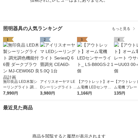
投稿されたレビューはまだありません。
照明器具の人気ランキング
もっと見る
1
2
3
4
無印良品 LED木製シ
アイリスオーヤマ LE
【アウトレット】オー
【アウトレッ
ーリングライト 調光
Dシーリングライト S
ム電機 LEDセンサー
ム電機 プレー
調色機能付 6畳 ダー
7,990
eriesQ 6畳調光 CEA6
3,980
ライト_ LS-B80GS-2
1,166
ギ3 HSーUU03
135
円
円
円
円
クブラウン MJ-CEW0
D-5.0Q 1台
1個
97 1個
6D 良品計画
最近見た商品
商品を閲覧すると履歴が表示されます