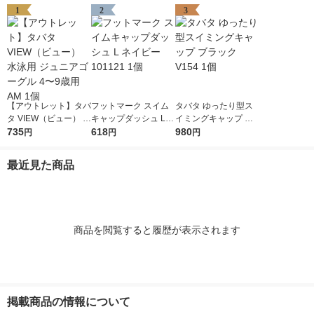
1
2
3
【アウトレット】タバ
フットマーク スイム
タバタ ゆったり型ス
タ VIEW（ビュー） 水
キャップダッシュ L
イミングキャップ ブ
泳用 ジュニアゴーグ
735
ネイビー 101121 1個
618
ラック V154 1個
980
円
円
円
ル 4〜9歳用 AM 1個
最近見た商品
商品を閲覧すると履歴が表示されます
掲載商品の情報について