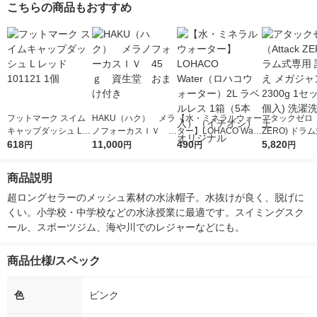
こちらの商品もおすすめ
フットマーク スイム
HAKU（ハク） メラ
【水・ミネラルウォー
アタックゼロ（A
キャップダッシュ L
ノフォーカスＩＶ 4
ター】LOHACO Wate
ZERO) ドラ
レッド 101121 1個
618
5ｇ 資生堂 おまけ
11,000
r（ロハコウォータ
490
詰め替え メガ
5,820
円
円
円
円
付き
ー）2L ラベルレス 1
ボ 2300g 1
箱（5本入）（イチオ
個入) 洗濯洗剤
商品説明
シ） オリジナル
超ロングセラーのメッシュ素材の水泳帽子。水抜けが良く、脱げに
くい。小学校・中学校などの水泳授業に最適です。スイミングスク
ール、スポーツジム、海や川でのレジャーなどにも。
商品仕様/スペック
色
ピンク