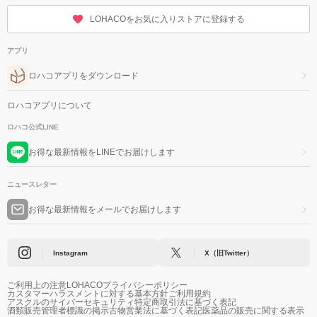
LOHACOをお気に入りストアに登録する
アプリ
ロハコアプリをダウンロード
ロハコアプリについて
ロハコ公式LINE
お得な最新情報をLINEでお届けします
ニュースレター
お得な最新情報をメールでお届けします
Instagram
X（旧Twitter）
ご利用上の注意
LOHACOプライバシーポリシー
カスタマーハラスメントに対する基本方針
ご利用規約
アスクルのサイバーセキュリティ
特定商取引法に基づく表記
酒類販売管理者標識の掲示
古物営業法に基づく表記
医薬品の販売に関する表示