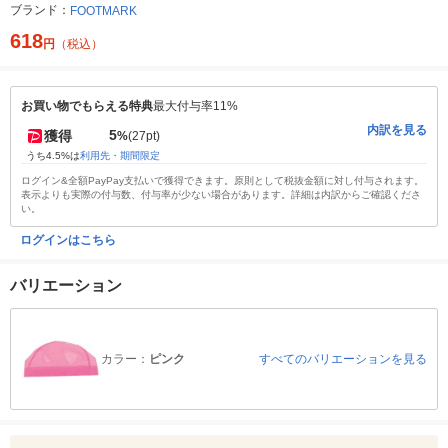
ブランド：
FOOTMARK
618
円
（税込）
お買い物でもらえる特典
最大付与率11%
内訳を見る
5
獲得
%
(27pt)
うち4.5%は
利用先・期間限定
ログイン&全額PayPay支払いで獲得できます。原則として税抜金額に対し付与されます。
表示よりも実際の付与数、付与率が少ない場合があります。詳細は内訳からご確認くださ
い。
ログインはこちら
バリエーション
カラー：
ピンク
すべてのバリエーションを見る