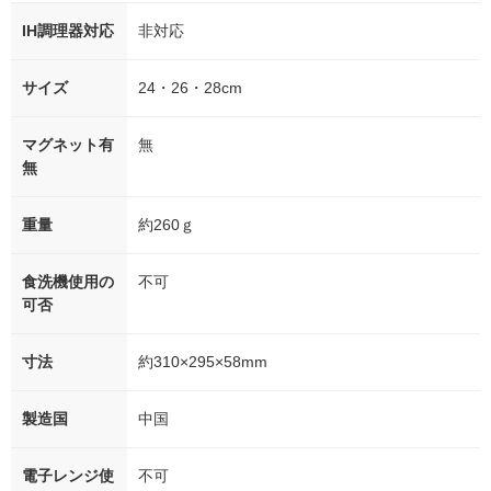
IH調理器対応
非対応
サイズ
24・26・28cm
マグネット有
無
無
重量
約260ｇ
食洗機使用の
不可
可否
寸法
約310×295×58mm
製造国
中国
電子レンジ使
不可