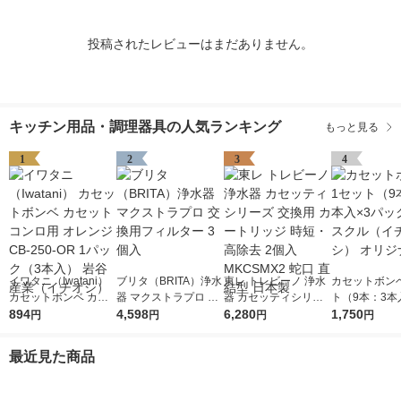
投稿されたレビューはまだありません。
キッチン用品・調理器具の人気ランキング
もっと見る
1
2
3
4
イワタニ（Iwatani）
ブリタ（BRITA）浄水
東レ トレビーノ 浄水
カセットボンベ
カセットボンベ カセ
器 マクストラプロ 交
器 カセッティシリー
ト（9本：3本
ットコンロ用 オレン
894
換用フィルター 3個入
4,598
ズ 交換用 カートリッ
6,280
ック） アスク
1,750
円
円
円
円
ジ CB-250-OR 1パッ
ジ 時短・高除去 2個
チオシ） オリ
ク（3本入） 岩谷産業
入 MKCSMX2 蛇口 直
最近見た商品
（イチオシ）
結型 日本製