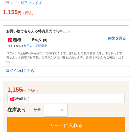
ブランド：
和平フレイズ
1,155
円
（税込）
お買い物でもらえる特典
最大付与率11%
内訳を見る
5
獲得
%
(51pt)
うち4.5%は
利用先・期間限定
ログイン&全額PayPay支払いで獲得できます。原則として税抜金額に対し付与されます。
表示よりも実際の付与数、付与率が少ない場合があります。詳細は内訳からご確認くださ
い。
ログインはこちら
1,155
円
（税込）
5
%
(51pt)
在庫あり
1
数量
カートに入れる