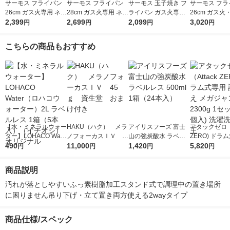
サーモス フライパン
サーモス フライパン
サーモス 玉子焼き フ
サーモス フラ
26cm ガス火専用 ネイ
28cm ガス火専用 ネイ
ライパン ガス火専用
26cm ガス火
ビー KFI-026 NVY 1個
2,399
ビー KFI-028 NVY 1個
2,699
ネイビー KFI-013E N
2,099
レッド KFM-0
3,020
円
円
円
円
VY 1個
こちらの商品もおすすめ
【水・ミネラルウォー
HAKU（ハク） メラ
アイリスフーズ 富士
アタックゼロ（A
ター】LOHACO Wate
ノフォーカスＩＶ 4
山の強炭酸水 ラベル
ZERO) ドラ
r（ロハコウォータ
490
5ｇ 資生堂 おまけ
11,000
レス 500ml 1箱（24
1,420
詰め替え メガ
5,820
円
円
円
円
ー）2L ラベルレス 1
付き
本入）
ボ 2300g 1
箱（5本入）（イチオ
個入) 洗濯洗剤
商品説明
シ） オリジナル
汚れが落としやすいふっ素樹脂加工スタンド式で調理中の置き場所
に困りません吊り下げ・立て置き両方使える2wayタイプ
商品仕様/スペック