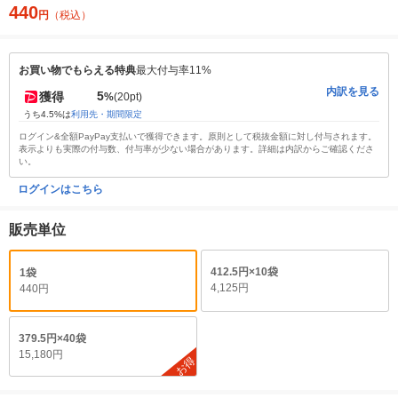
440
円
（税込）
お買い物でもらえる特典
最大付与率11%
内訳を見る
5
獲得
%
(20pt)
うち4.5%は
利用先・期間限定
ログイン&全額PayPay支払いで獲得できます。原則として税抜金額に対し付与されます。
表示よりも実際の付与数、付与率が少ない場合があります。詳細は内訳からご確認くださ
い。
ログインはこちら
販売単位
412.5円×10袋
1袋
4,125円
440円
379.5円×40袋
15,180円
お得