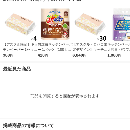
タオル 日本製紙クレ
製紙共同企画 
シア 限定
ナル
【アスクル限定】キッ
無漂白キッチンペーパ
【アスクル・ロハコ限
キッチンペーパ
チンペーパー 1セット
ー 1パック（100カッ
定デザイン】キッチン
大容量 パワフ
（200組×4）スコッテ
988
ト×2ロール）超吸収
428
ペーパー スコッティ
6,840
巻 キッチンロ
1,080
円
円
円
円
ィ サッとサッと タイ
キッチンタオル エリ
ソフトパック サッと
パック（200
ルデザイン キッチン
エール 大王製紙
サッと タイルデザイ
ロール）
最近見た商品
タオル 日本製紙クレ
ン 200枚×30個 日本
シア 限定
製紙クレシア 限定
商品を閲覧すると履歴が表示されます
掲載商品の情報について