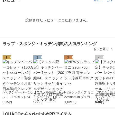
レビュー
レビューとは
投稿されたレビューはまだありません。
ラップ・スポンジ・キッチン消耗の人気ランキング
もっと見る
1
2
3
4
キッチンペーパー 1セ
【アスクル限定】キッ
NEWクレラップ ミニ
【アスクル限
ット（150カット×4ロ
チンペーパー 1セット
22cm×50m プラ刃 電
チンペーパー 
ール×2） スコッティ
995
（200組×4）スコッテ
988
子レンジ・冷凍可 3本
1,050
（120カット×
530
円
円
円
円
3倍巻きキッチンタオ
ィ サッとサッと タイ
クレハ
ル）超吸収キ
ル 日本製紙クレシア
ルデザイン キッチン
オル エリエー
LOHACOからのおすすめPRアイテム