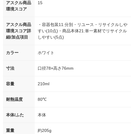
アスクル商品
15
環境スコア
アスクル商品
・容器包装11:分別・リユース・リサイクルしや
環境スコア詳
すい(10点)・商品本体21:単一素材でリサイクル
細/加点項目
しやすい(5点)
カラー
ホワイト
寸法
口径78×高さ76mm
容量
210ml
耐熱温度
80℃
本体/ふた
本体
重量
約205g