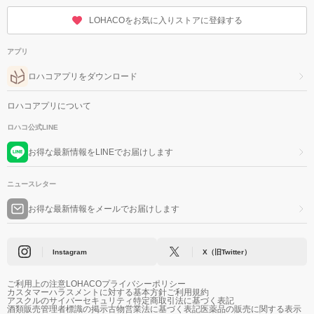
LOHACOをお気に入りストアに登録する
アプリ
ロハコアプリをダウンロード
ロハコアプリについて
ロハコ公式LINE
お得な最新情報をLINEでお届けします
ニュースレター
お得な最新情報をメールでお届けします
Instagram
X（旧Twitter）
ご利用上の注意
LOHACOプライバシーポリシー
カスタマーハラスメントに対する基本方針
ご利用規約
アスクルのサイバーセキュリティ
特定商取引法に基づく表記
酒類販売管理者標識の掲示
古物営業法に基づく表記
医薬品の販売に関する表示