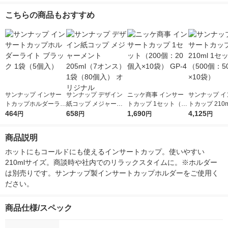
こちらの商品もおすすめ
サンナップ インサー
サンナップ デザイン
ニッケ商事 インサー
サンナップ イ
トカップホルダーライ
紙コップ メジャーメ
トカップ 1セット（20
トカップ 210m
ト ブラック 1袋（5個
464
ント 205ml（7オン
658
0個：20個入×10袋）
1,690
ト（500個：5
4,125
円
円
円
円
入）
ス） 1袋（80個入）
GP-4
10袋）
オリジナル
商品説明
ホットにもコールドにも使えるインサートカップ。使いやすい
210mlサイズ。商談時や社内でのリラックスタイムに。※ホルダー
は別売りです。サンナップ製インサートカップホルダーをご使用く
ださい。
商品仕様/スペック