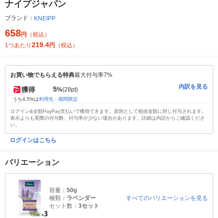
ナイプジャパン
ブランド：
KNEIPP
658
円
（税込）
219.4
1つあたり
円
（税込）
お買い物でもらえる特典
最大付与率7%
内訳を見る
5
獲得
%
(28pt)
うち4.5%は
利用先・期間限定
ログイン&全額PayPay支払いで獲得できます。原則として税抜金額に対し付与されます。
表示よりも実際の付与数、付与率が少ない場合があります。詳細は内訳からご確認くださ
い。
ログインはこちら
バリエーション
容量：
50g
種類：
ラベンダー
すべてのバリエーションを見る
セット数：
3セット