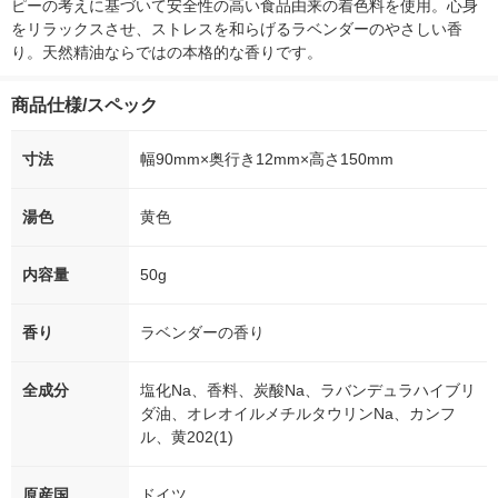
ピーの考えに基づいて安全性の高い食品由来の着色料を使用。心身
をリラックスさせ、ストレスを和らげるラベンダーのやさしい香
り。天然精油ならではの本格的な香りです。
商品仕様/スペック
寸法
幅90mm×奥行き12mm×高さ150mm
湯色
黄色
内容量
50g
香り
ラベンダーの香り
全成分
塩化Na、香料、炭酸Na、ラバンデュラハイブリ
ダ油、オレオイルメチルタウリンNa、カンフ
ル、黄202(1)
原産国
ドイツ