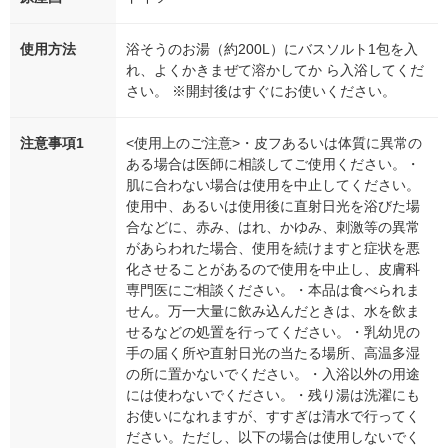
使用方法
浴そうのお湯（約200L）にバスソルト1包を入
れ、よくかきまぜて溶かしてか ら入浴してくだ
さい。 ※開封後はすぐにお使いください。
注意事項1
<使用上のご注意>・皮フあるいは体質に異常の
ある場合は医師に相談してご使用ください。・
肌に合わない場合は使用を中止してください。
使用中、あるいは使用後に直射日光を浴びた場
合などに、赤み、はれ、かゆみ、刺激等の異常
があらわれた場合、使用を続けますと症状を悪
化させることがあるので使用を中止し、皮膚科
専門医にご相談ください。・本品は食べられま
せん。万一大量に飲み込んだときは、水を飲ま
せるなどの処置を行ってください。・乳幼児の
手の届く所や直射日光の当たる場所、高温多湿
の所に置かないでください。・入浴以外の用途
には使わないでください。・残り湯は洗濯にも
お使いになれますが、すすぎは清水で行ってく
ださい。ただし、以下の場合は使用しないでく