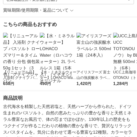
賞味期限/使用期限・返品について
こちらの商品もおすすめ
【リニューアル品】
【水・ミネラルウォー
アイリスフーズ 富士
UCC上島珈琲 
入浴剤 クナイプ バス
ター】LOHACO Wate
山の強炭酸水 ラベル
OTONOU（
ソルト ローズマリー
658
r（ロハコウォータ
490
レス 500ml 1箱（24
1,420
ウ） by BLAC
1,284
円
円
円
円
＆タイムの香り 分包
ー）2L ラベルレス 1
本入）
00ml 1セッ
個包装 50g 1セット
箱（5本入）（イチオ
商品説明
（3包） クナイプジャ
シ） オリジナル
パン
古代海水を精製した天然岩塩と、天然ハーブから作られた、ドイツ
生まれのバスソルト。自然の恵みたっぷりの豊かな香りと天然ミネ
ラル豊富なお風呂で、体の芯までぽかぽか。130年以上の歴史をも
つクナイプが作るこだわりの植物の豊かな香りで、贅沢なリラック
スバスタイムを。気分に合わせて選べる豊富な12種類。カラーセラ