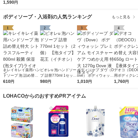
王 （にごりタイプ）
1,590
円
ボディソープ・入浴剤の人気ランキング
もっと見る
1
2
3
4
キレイキレイ薬用ハン
ビオレu 泡ハンドソー
ボディソープ ダヴ（D
デオコ（DEO
ドソープ 泡 詰め替え
プ 詰替770ml 1セット
ove） ボディウォッシ
用ボディクレン
特大 シトラスフルー
610
（2個） 【泡タイプ】
980
プレミアム モイスチ
1,010
め替え 大容量 
1,760
円
円
円
円
ティ 800ml 殺菌 保湿
花王（イチオシ）
ャーケア つめかえ用
ロート製薬 【
(泡タイプ)ライオン
特大 1270g Dove 液
イプ】
LOHACOからのおすすめPRアイテム
体タイプ