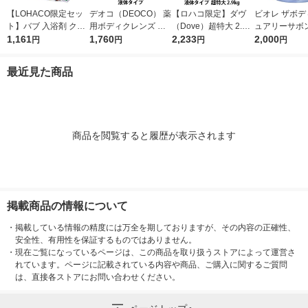
【LOHACO限定セッ
デオコ（DEOCO） 薬
【ロハコ限定】ダヴ
ビオレ ザボデ
ト】バブ 入浴剤 クー
用ボディクレンズ 詰
（Dove）超特大 2.9k
ュアリーサボン
ル フラワースプラッ
1,161
め替え 大容量 650g
1,760
g 液体 ボディウォッ
2,233
ィソープ 詰替特
2,000
円
円
円
円
シュ・オリエンタルス
ロート製薬 【液体タ
シュ 詰替え プレミア
10ml 花王 
パ 各12錠 2種セット
イプ】
ムモイスチャーケア
最近見た商品
ボディソープ オリジ
ナル 限定
商品を閲覧すると履歴が表示されます
掲載商品の情報について
・
掲載している情報の精度には万全を期しておりますが、その内容の正確性、
安全性、有用性を保証するものではありません。
・
現在ご覧になっているページは、この商品を取り扱うストアによって運営さ
れています。ページに記載されている内容や商品、ご購入に関するご質問
は、直接各ストアにお問い合わせください。