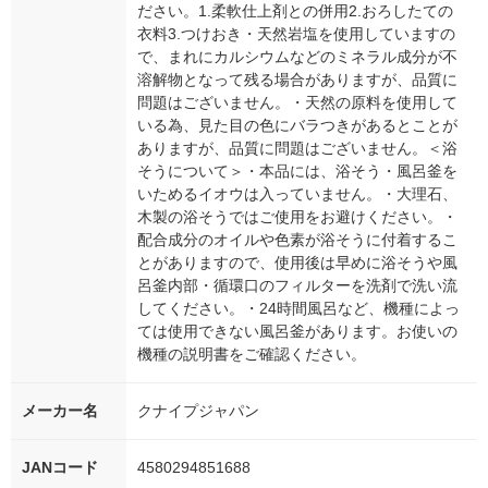
ださい。1.柔軟仕上剤との併用2.おろしたての
衣料3.つけおき・天然岩塩を使用していますの
で、まれにカルシウムなどのミネラル成分が不
溶解物となって残る場合がありますが、品質に
問題はございません。・天然の原料を使用して
いる為、見た目の色にバラつきがあるとことが
ありますが、品質に問題はございません。＜浴
そうについて＞・本品には、浴そう・風呂釜を
いためるイオウは入っていません。・大理石、
木製の浴そうではご使用をお避けください。・
配合成分のオイルや色素が浴そうに付着するこ
とがありますので、使用後は早めに浴そうや風
呂釜内部・循環口のフィルターを洗剤で洗い流
してください。・24時間風呂など、機種によっ
ては使用できない風呂釜があります。お使いの
機種の説明書をご確認ください。
メーカー名
クナイプジャパン
JANコード
4580294851688