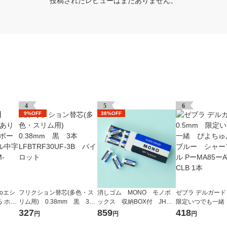
投稿されたレビューはまだありません。
4
5
6
9%OFF
38%OFF
oエシ
フリクション替芯(多色・ス
消しゴム MONO モノボ
ゼブラ デルガード 
 ホワ
リム用) 0.38mm 黒 3
ックス 収納BOX付 JHA-0
限定いつでも一緒
ノック
本 LFBTRF30UF-3B パイ
61 1個（小サイズ18個入）
ゅんライトブルー
327
859
418
円
円
円
LM-6
ロット
トンボ鉛筆
プペンシル PーMA