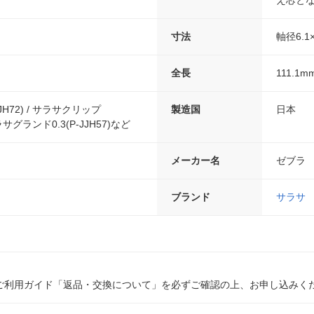
え芯と
寸法
軸径6.1
全長
111.1m
JH72) / サラサクリップ
製造国
日本
 サラサグランド0.3(P-JJH57)など
メーカー名
ゼブラ
ブランド
サラサ
ご利用ガイド「返品・交換について」を必ずご確認の上、お申し込みく