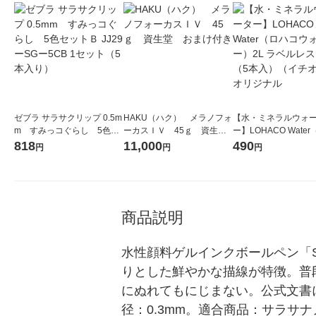
ゼブラ サラサクリップ 0.5m
HAKU（ハク） メラノフォ
【水・ミネラルウォ
m すみっコぐらし 5色セ
ーカスＩＶ 45ｇ 資生
ー】LOHACO Wate
ットＢ JJ29ーSGー5CB 1セ
堂 おまけ付き
コウォーター）2L ラ
818
11,000
490
円
円
円
ット（5本入り）
ス 1箱（5本入）（イ
シ） オリジナル
商品説明
水性顔料ゲルインクボールペン「
りとした鮮やかな描線が特徴。普
にぬれてもにじまない。公式文書
径：0.3mm。適合商品：サラ