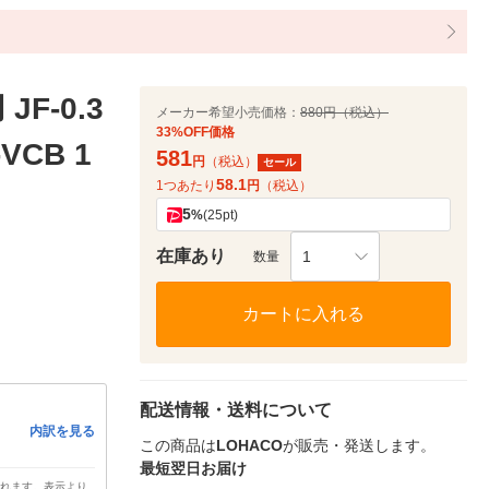
F-0.3
メーカー希望小売価格：
880円（税込）
33%OFF価格
VCB 1
581
円
（税込）
セール
58.1
1つあたり
円
（税込）
5
%
(25pt)
在庫あり
1
数量
カートに入れる
配送情報・送料について
内訳を見る
この商品は
LOHACO
が販売・発送します。
最短翌日お届け
されます。表示より