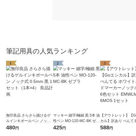
筆記用具の人気ランキング
1
2
3
無印良品 さらさら描けるゲ
マッキー 細字/極細 黒 5本 油
【アウトレット】【G
ルインキボールペン ノック
性ペン MO-120-MC-BK ゼブ
カル】訳あり ぺんてる
式 0.5mm 黒 1セット（1本×
ラ
イトボードマーカー
480
425
588
円
円
円
4） 良品計画
ル中字6色セット EMW