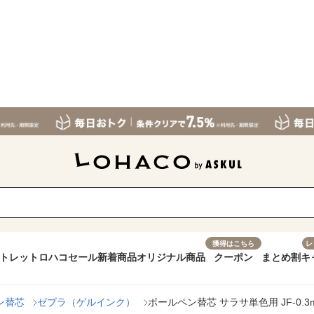
獲得はこちら
レ
トレット
ロハコセール
新着商品
オリジナル商品
クーポン
まとめ割
キ
ン替芯
ゼブラ（ゲルインク）
ボールペン替芯 サラサ単色用 JF-0.3