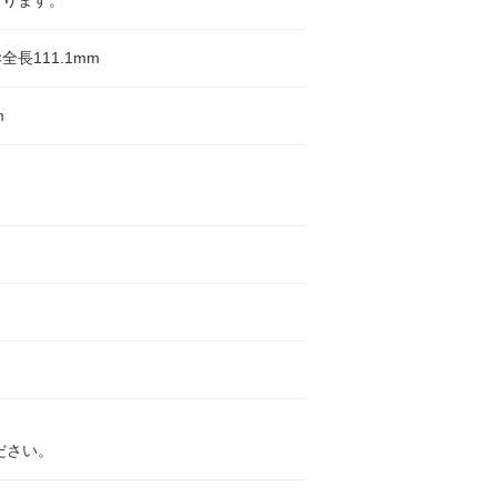
なります。
×全長111.1mm
m
ださい。