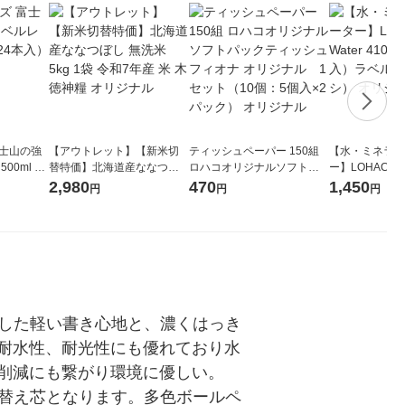
富士山の強
【アウトレット】【新米切
ティッシュペーパー 150組
【水・ミネラル
00ml 1
替特価】北海道産ななつぼ
ロハコオリジナルソフトパ
ー】LOHACO Wa
し 無洗米 5kg 1袋 令和7年産
ックティッシュ フィオナ オ
1箱（20本入
2,980
470
1,450
円
円
円
米 木徳神糧 オリジナル
リジナル 1セット（10個：
（イチオシ） 
5個入×2パック） オリジナ
ル
とした軽い書き心地と、濃くはっき
耐水性、耐光性にも優れており水
削減にも繋がり環境に優しい。
の替え芯となります。多色ボールペ