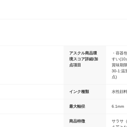
アスクル商品環
・容器包
境スコア詳細/加
すい(1
点項目
賞味期限
30-1
点)
インク種類
水性顔
最大軸径
6.1mm
商品特徴
サラサ（