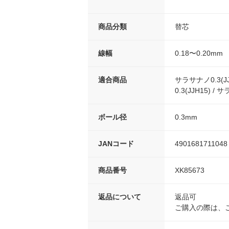
商品分類
替芯
線幅
0.18〜0.20mm
適合商品
サラサナノ0.3(J
0.3(JJH15) /
ボール径
0.3mm
JANコード
4901681711048
商品番号
XK85673
返品について
返品可
ご購入の際は、