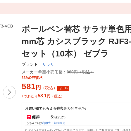
ボールペン替芯 サラサ単色用 J
mm芯 カシスブラック RJF3-
セット（10本） ゼブラ
サラサ
ブランド：
メーカー希望小売価格：
880円（税込）
33%OFF価格
581
円
（税込）
セール
58.1
1つあたり
円
（税込）
お買い物でもらえる特典
最大付与率7%
5
獲得
%
(25pt)
うち4.5%は
利用先・期間限定
ログイン&全額PayPay支払いで獲得できます。原則として税抜金額に対し付与