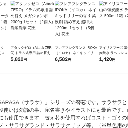
ータ
アタックゼロ（Attack ZER
フレアフレグランス IROKA
アイリスフーズ 
r（ロハ
O) ドラム式専用 詰め替え メ
（イロカ） ネイキッドリリ
炭酸水 ラベルレス 5
ベルレ
ガジャンボ 2300g 1セット
ーの香り 柔軟剤 詰め替え 超
箱（24本入）
5,820
6,582
1,420
円
円
円
チオ
（2個入) 洗濯洗剤 花王
特大 1200ml 1セット（5個
入) 花王
SARASA（サラサ）」シリーズの替芯です。サラサラ
段使いは勿論の事、宛名書きやイラストにも最適です。
にも使用できます。替え芯を使用すればコスト・ゴミの
サナノ・サラサグランド・サラサクリップ等。（※単色用