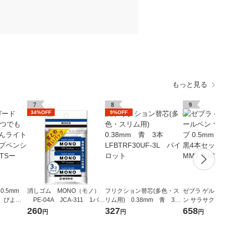
もっと見る
7
8
9
34%OFF
9%OFF
0.5mm
消しゴム MONO（モノ）
フリクション替芯(多色・ス
ゼブラ ゲルイ
 ぴよち
PE-04A JCA-311 1パ
リム用) 0.38mm 青 3
ン サラサクリップ
 シャー
ック（3個入） トンボ鉛筆
本 LFBTRF30UF-3L パイ
定 ムーミン 黒4
260
327
658
円
円
円
85ーATS
ロット
9ーMM2ー4C 