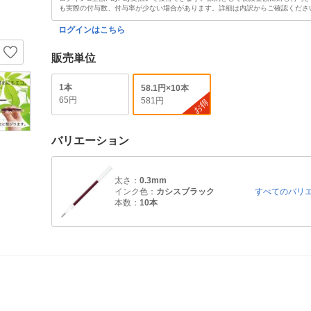
も実際の付与数、付与率が少ない場合があります。詳細は内訳からご確認くださ
ログインはこちら
販売単位
1本
58.1円×10本
65円
581円
お得
バリエーション
太さ：
0.3mm
インク色：
カシスブラック
すべてのバリ
本数：
10本