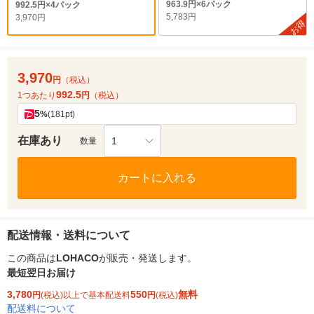
963.9円×6パック
992.5円×4パック
5,783円
3,970円
お得
3,970
円
（税込）
992.5
1つあたり
円
（税込）
5
%
(181pt)
在庫あり
1
数量
カートに入れる
配送情報・送料について
この商品は
LOHACO
が販売・発送します。
最短翌日お届け
3,780
550
無料
円
(税込)以上で基本配送料
円
(税込)
配送料について