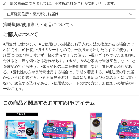
※
一部の商品につきましては、基本配送料を当社が負担いたします。
在庫確認住所：東京都にお届け
賞味期限/使用期限・返品について
ご購入について
●用途外に使わない。●ご使用になる製品にお手入れ方法の指定がある場合はそ
れに従う。●1回使い切りのシートなので、一度袋から出したらすぐに使う。●
床面には強く押し付けず、軽く滑らすように使う。●硬いゴミをつけたまま押し
付けると、床を傷つける恐れがある。●水がしみ込む家具や畳は変色しないこと
を確かめてから使う。●家具や床の上に長時間放置しない、変色する恐れがあ
る。●荒れ性の方や長時間使用する場合は、手袋を着用する。●乳幼児の手の届
かない所に保管する。●直射日光を避け、高温になる所及び火気の近くには置か
ない。変色する恐れがある。●使用後のシートの捨て方は、お住まいの地域のル
ールに従う。
この商品と関連するおすすめPRアイテム