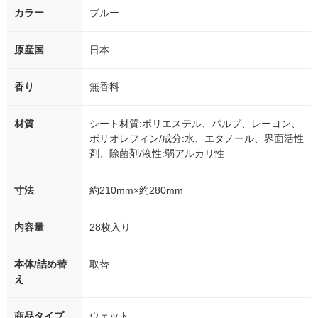
カラー
ブルー
原産国
日本
香り
無香料
材質
シート材質:ポリエステル、パルプ、レーヨン、
ポリオレフィン/成分:水、エタノール、界面活性
剤、除菌剤/液性:弱アルカリ性
寸法
約210mm×約280mm
内容量
28枚入り
本体/詰め替
取替
え
商品タイプ
ウェット