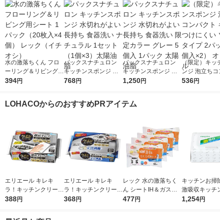
水の激落ちくん フロ
パックスナチュロン
パックスナチュロン
（限定）キッ
ーリング＆リビング用
キッチンスポンジ 水
キッチンスポンジ 水
ンジ 泡立ちコ
シート 1パック（20枚
394
切れがよい 長持ち 食
768
切れがよい 長持ち 食
1,250
ト キズをつけ
536
円
円
円
円
入×4個） レック（イ
器洗い ナチュラル 1
器洗い 限定カラー グ
ソフトタイプ 
チオシ）
セット（1個×3）太陽
レー 5個入 1パック 太
（2個入×2）
LOHACOからのおすすめPRアイテム
油脂
陽油脂
ル
エリエール キレキ
エリエール キレキ
レック 水の激落ちく
キッチンお掃
ラ！キッチンクリーナ
ラ！キッチンクリーナ
ん シートIH＆ガスコ
激吸収キッチ
ー 徹底キレイ おそう
388
ー 捨てるだけで生ゴ
368
ンロ（20枚×4個）
477
トティシュ 食
1,254
円
円
円
円
じシート 1パック（20
ミ消臭 おそうじシー
える成分で安心
枚入）大王製紙
ト 18枚入 1パック 大
れ 除菌 1セッ