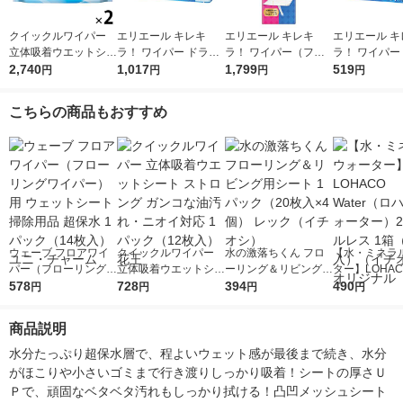
クイックルワイパー
エリエール キレキ
エリエール キレキ
エリエール キ
立体吸着ウエットシー
ラ！ ワイパー ドライ
ラ！ ワイパー（フロ
ラ！ ワイパー
ト 香り残らない 1セ
2,740
×ウエットシート 1パ
1,017
ーリングワイパー）
1,799
×ウエットシー
519
円
円
円
円
ット（32枚入×2パッ
ック（32枚入） 大王
本体 1個 大王製紙
ック（16枚入
ク） 花王
製紙
製紙
こちらの商品もおすすめ
ウェーブ フロアワイ
クイックルワイパー
水の激落ちくん フロ
【水・ミネラ
パー（フローリングワ
立体吸着ウエットシー
ーリング＆リビング用
ター】LOHACO
イパー）用 ウェット
578
ト ストロング ガンコ
728
シート 1パック（20枚
394
r（ロハコウォ
490
円
円
円
円
シート 掃除用品 超保
な油汚れ・ニオイ対応
入×4個） レック（イ
ー）2L ラベル
水 1パック（14枚入）
1パック（12枚入） 花
チオシ）
箱（5本入）
商品説明
ユニ・チャーム
王
シ） オリジナ
水分たっぷり超保水層で、程よいウェット感が最後まで続き、水分
がほこりや小さいゴミまで行き渡りしっかり吸着！シートの厚さＵ
Ｐで、頑固なベタベタ汚れもしっかり拭ける！凸凹メッシュシート