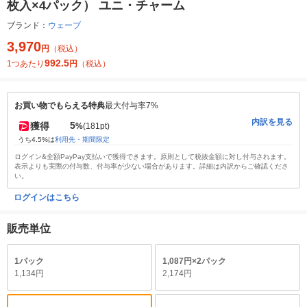
枚入×4パック） ユニ・チャーム
ブランド：
ウェーブ
3,970
円
（税込）
992.5
1つあたり
円
（税込）
お買い物でもらえる特典
最大付与率7%
内訳を見る
5
獲得
%
(181pt)
うち4.5%は
利用先・期間限定
ログイン&全額PayPay支払いで獲得できます。原則として税抜金額に対し付与されます。
表示よりも実際の付与数、付与率が少ない場合があります。詳細は内訳からご確認くださ
い。
ログインはこちら
販売単位
1パック
1,087円×2パック
1,134円
2,174円