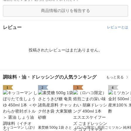
商品情報の誤りを報告する
レビュー
レビューとは
投稿されたレビューはまだありません。
調味料・油・ドレッシングの人気ランキング
もっと見る
1
2
3
4
キッコーマン しぼり
素焚糖 500g 1袋 さと
（ロハコ限定）焙煎ご
ミツカン 純米