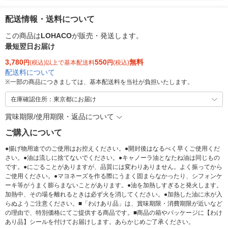
配送情報・送料について
この商品は
LOHACO
が販売・発送します。
最短翌日お届け
3,780
550
無料
円
(税込)以上で基本配送料
円
(税込)
配送料について
※
一部の商品につきましては、基本配送料を当社が負担いたします。
在庫確認住所：東京都にお届け
賞味期限/使用期限・返品について
ご購入について
●揚げ物用途でのご使用はお控えください。●開封後はなるべく早くご使用くだ
さい。●油は流しに捨てないでください。●キャノーラ油となたね油は同じもの
です。●にごることがありますが、品質には変わりありません。よく振ってから
ご使用ください。●マヨネーズを作る際にうまく固まらなかったり、シフォンケ
ーキ等がうまく膨らまないことがあります。●油を加熱しすぎると発火します。
加熱中、その場を離れるときは必ず火を消してください。●加熱した油に水が入
らぬようご注意ください。■「わけあり品」は、賞味期限・消費期限が近いなど
の理由で、特別価格にてご提供する商品です。■商品の箱やパッケージに【わけ
あり品】シールを付けてお届けします。あらかじめご了承ください。