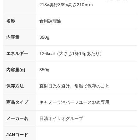
218×奥行369×高さ210ｍｍ
名称
食用調理油
内容量
350g
エネルギー
126kcal（大さじ1杯14gあたり）
内容量(g)
350g
保存方法
直射日光を避け、常温で保存のこと
商品タイプ
キャノーラ油ハーフユース炒め専用
メーカー名
日清オイリオグループ
JANコード