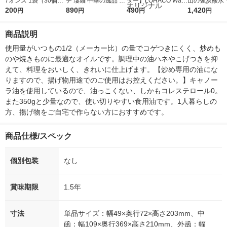
7オンス 1袋（30個
チ 凄麺 中華の逸品 酸
ター】LOHACO Wate
山の強炭酸水 
入）
200
辣湯麺 1セット(3個)
890
r（ロハコウォータ
490
レス 500ml 1
1,420
円
円
円
円
ー）2L ラベルレス 1
本入）
箱（5本入）（イチオ
商品説明
シ） オリジナル
使用量がいつもの1/2（メーカー比）の量でコゲつきにくく、炒めも
のや焼きものに最適なオイルです。調理中の油ハネやこげつきを抑
えて、料理をおいしく、きれいに仕上げます。【炒め専用の油にな
りますので、揚げ物用途でのご使用はお控えください。】キャノー
ラ油を使用しているので、油っこくない、しかもコレステロール0。
また350gと少量なので、使い切りやすい食用油です。1人暮らしの
方、揚げ物をご自宅で作らない方におすすめです。
商品仕様/スペック
個別包装
なし
賞味期限
1.5年
寸法
単品サイズ：幅49×奥行72×高さ203mm、中
函：幅109×奥行369×高さ210mm、外函：幅