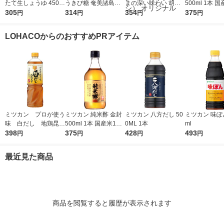
たて生しょうゆ 450m
うきび糖 奄美諸島産
まの深い味わい 胡麻
500ml 1本 国
l 1本 ＜やわらか密封
305
原料 チャック付き袋
314
ドレッシング 490ml 1
354
0％ 米酢 食酢
375
円
円
円
円
ボトル＞ 醤油 しょう
大東製糖 砂糖
本 エスエスケイフー
油 調味料（イチオ
ズ ごまドレッシング
LOHACOからのおすすめPRアイテム
シ）
ゴマ（イチオシ） オ
リジナル
ミツカン プロが使う
ミツカン 純米酢 金封
ミツカン 八方だし 50
ミツカン 味ぽん
味 白だし 地鶏昆
500ml 1本 国産米10
0ML 1本
ml
布 1L（1000ml）
398
0％ 米酢 食酢
375
428
493
円
円
円
円
1本
最近見た商品
商品を閲覧すると履歴が表示されます