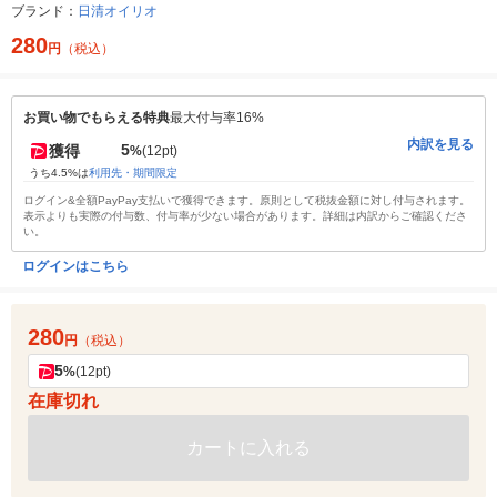
ブランド：
日清オイリオ
280
円
（税込）
お買い物でもらえる特典
最大付与率16%
内訳を見る
5
獲得
%
(12pt)
うち4.5%は
利用先・期間限定
ログイン&全額PayPay支払いで獲得できます。原則として税抜金額に対し付与されます。
表示よりも実際の付与数、付与率が少ない場合があります。詳細は内訳からご確認くださ
い。
ログインはこちら
280
円
（税込）
5
%
(12pt)
在庫切れ
カートに入れる