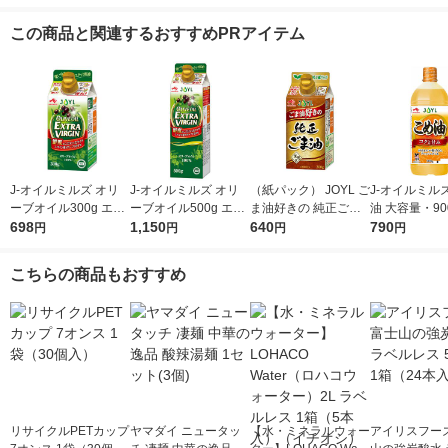
この商品と関連するおすすめPRアイテム
J-オイルミルズ オリ
J-オイルミルズ オリ
（紙パック） JOYL ご
J-オイルミル
ーブオイル300g エキ
ーブオイル500g エキ
ま油好きの 純正ごま
油 大容量・90
ストラバージン スペ
698
ストラバージン スペ
1,150
油 300g 1本 味の素 J-
640
ト 1本 JOYL
790
円
円
円
円
イン産オリーブ100%
イン産オリーブ100%
オイルミルズ
1本（紙パック） JOY
1本（紙パック） JOY
こちらの商品もおすすめ
L
L
リサイクルPETカップ
ヤマダイ ニュータッ
【水・ミネラルウォー
アイリスフーズ