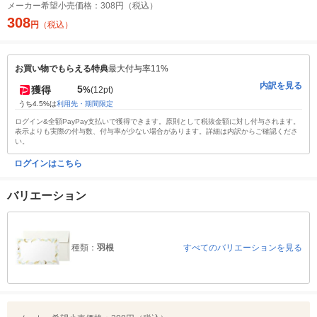
メーカー希望小売価格：
308円（税込）
308
円
（税込）
お買い物でもらえる特典
最大付与率11%
内訳を見る
5
獲得
%
(12pt)
うち4.5%は
利用先・期間限定
ログイン&全額PayPay支払いで獲得できます。原則として税抜金額に対し付与されます。
表示よりも実際の付与数、付与率が少ない場合があります。詳細は内訳からご確認くださ
い。
ログインはこちら
バリエーション
種類：
羽根
すべてのバリエーションを見る