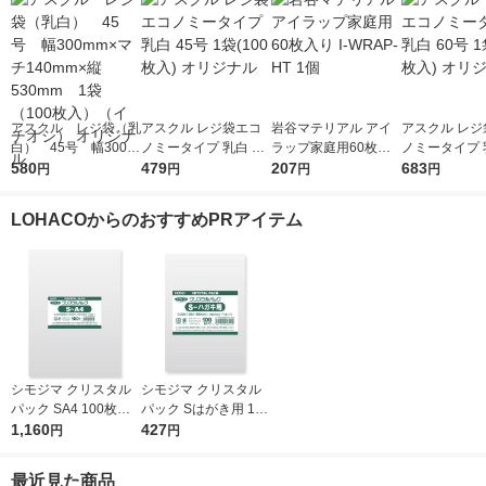
アスクル レジ袋（乳
アスクル レジ袋エコ
岩谷マテリアル アイ
アスクル レジ
白） 45号 幅300m
ノミータイプ 乳白 45
ラップ家庭用60枚入
ノミータイプ 乳
m×マチ140mm×縦53
580
号 1袋(100枚入) オリ
479
り I-WRAP-HT 1個
207
号 1袋(100枚
683
円
円
円
円
0mm 1袋（100枚
ジナル
ジナル
入）（イチオシ） オ
LOHACOからのおすすめPRアイテム
リジナル
シモジマ クリスタル
シモジマ クリスタル
パック SA4 100枚入 6
パック Sはがき用 100
739200 1袋(100枚入)
1,160
枚入 6751700 1袋(10
427
円
円
0枚入)
最近見た商品