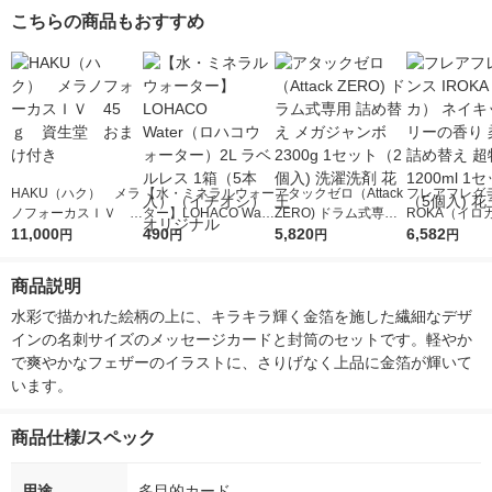
こちらの商品もおすすめ
HAKU（ハク） メラ
【水・ミネラルウォー
アタックゼロ（Attack
フレアフレグラ
ノフォーカスＩＶ 4
ター】LOHACO Wate
ZERO) ドラム式専用
ROKA（イロ
5ｇ 資生堂 おまけ
11,000
r（ロハコウォータ
490
詰め替え メガジャン
5,820
イキッドリリ
6,582
円
円
円
円
付き
ー）2L ラベルレス 1
ボ 2300g 1セット（2
柔軟剤 詰め替
箱（5本入）（イチオ
個入) 洗濯洗剤 花王
大 1200ml 
商品説明
シ） オリジナル
（5個入) 花王
水彩で描かれた絵柄の上に、キラキラ輝く金箔を施した繊細なデザ
インの名刺サイズのメッセージカードと封筒のセットです。軽やか
で爽やかなフェザーのイラストに、さりげなく上品に金箔が輝いて
います。
商品仕様/スペック
用途
多目的カード