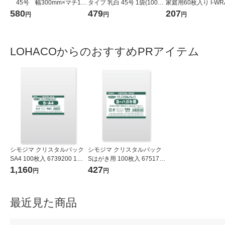
45号 幅300mm×マチ140
タイプ 乳白 45号 1袋(100枚
家庭用60枚入り I-WR
mm×縦530mm 1袋（100
入) オリジナル
1個
580
479
207
円
円
円
枚入）（イチオシ） オリジ
ナル
LOHACOからのおすすめPRアイテム
シモジマ クリスタルパック
シモジマ クリスタルパック
SA4 100枚入 6739200 1袋
Sはがき用 100枚入 675170
(100枚入)
0 1袋(100枚入)
1,160
427
円
円
最近見た商品