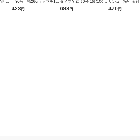
AP-HT
30号 幅260mm×マチ130
タイプ 乳白 60号 1袋(100枚
サンゴ （寄付金付
mm×縦480mm 1袋（100
入) オリジナル
オマスポリエチレン
423
683
470
円
円
円
枚入） オリジナル
0号 No.20 1袋（
オリジナル