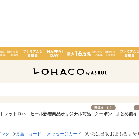
獲得はこちら
レ
トレット
ロハコセール
新着商品
オリジナル商品
クーポン
まとめ割
キ
ピング
便箋・カード
メッセージカード
いろは出版 おまもる お守り