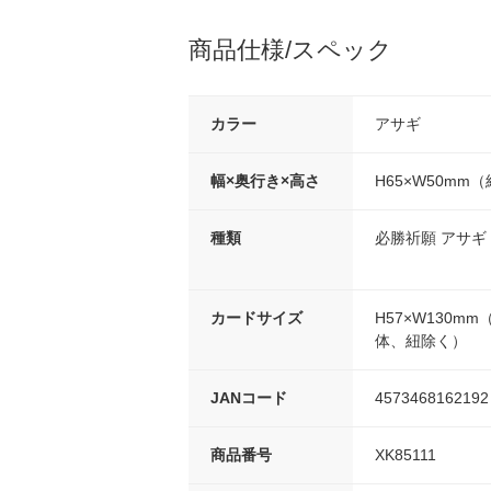
商品仕様/スペック
カラー
アサギ
幅×奥行き×高さ
H65×W50mm
種類
必勝祈願 アサギ
カードサイズ
H57×W130m
体、紐除く）
JANコード
4573468162192
商品番号
XK85111