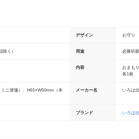
デザイン
お守り
（紐除く）
用途
必勝祈
内容
おまも
各1枚
m（ミニ便箋）、H65×W50mm（本
メーカー名
いろは
ブランド
いろは