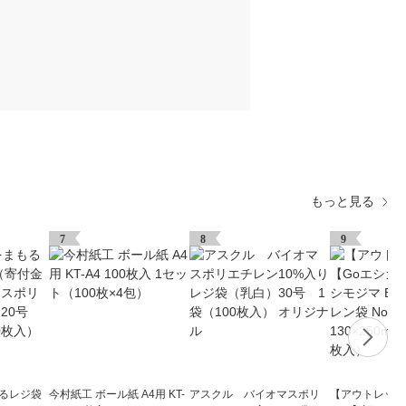
もっと見る
7
8
9
もるレジ袋
今村紙工 ボール紙 A4用 KT-
アスクル バイオマスポリ
【アウトレット