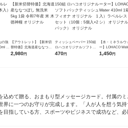
山の強
【アウトレット】【新米切
ティッシュペーパー 150組
【水・ミネラルウ
ml 1
替特価】北海道産ななつぼ
ロハコオリジナルソフトパ
ー】LOHACO Wate
し 無洗米 5kg 1袋 令和7年産
ックティッシュ フィオナ オ
1箱（20本入）ラ
2,980
470
1,450
円
円
円
米 木徳神糧 オリジナル
リジナル 1セット（10個：
（イチオシ） オ
5個入×2パック） オリジナ
ル
を込めて贈る、おまもり型メッセージカード。付属のミ
世界に一つのお守りが完成します。「人が人を想う気持
を目指している方、スポーツやビジネスで成功など、必