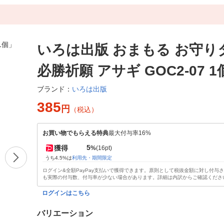
いろは出版 おまもる お守り
必勝祈願 アサギ GOC2-07 1
いろは出版
ブランド：
385
円
（税込）
お買い物でもらえる特典
最大付与率16%
5
獲得
%
(16pt)
うち4.5%は
利用先・期間限定
ログイン&全額PayPay支払いで獲得できます。原則として税抜金額に対し付与
も実際の付与数、付与率が少ない場合があります。詳細は内訳からご確認くださ
ログインはこちら
バリエーション