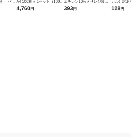
き） バイ
A4 100枚入 1セット（100枚
エチレン10%入りレジ袋
カル】訳あり シ
25%入 2
×4包）
（乳白）30号 1袋（100枚
ポリエチレン袋 No
4,760
393
128
円
円
円
100枚入）
入） オリジナル
50mm 1束（1