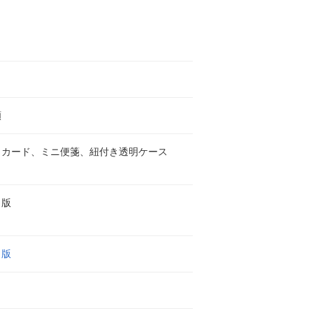
願
りカード、ミニ便箋、紐付き透明ケース
出版
出版