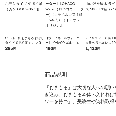
いろは出版 おまもる お守り
【水・ミネラルウォータ
アイリスフーズ 富士
タイプ 必勝祈願 ミカン GO
ー】LOHACO Water（ロハ
炭酸水 ラベルレス 500
C2-06 1個
コウォーター）2L ラベルレ
箱（24本入）
385
490
1,420
円
円
円
ス 1箱（5本入）（イチオ
シ） オリジナル
商品説明
『おまもる』は大切な人への願い
き込み、おまもる本体へ入れれば
ワーを持つ」。受験生や資格取得