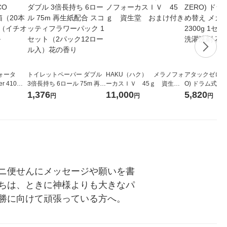
ォータ
トイレットペーパー ダブル
HAKU（ハク） メラノフォ
アタックゼロ（At
r 410ml
3倍長持ち 6ロール 75m 再生
ーカスＩＶ 45ｇ 資生
O) ドラム式専
ベルレス
紙配合 スコッティフラワー
堂 おまけ付き
ガジャンボ 230
1,376
11,000
5,820
円
円
円
リジナル
パック 1セット（2パック12
（2個入) 洗濯
ロール入）花の香り
ニ便せんにメッセージや願いを書
ちは、ときに神様よりも大きなパ
勝に向けて頑張っている方へ。