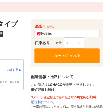
タイプ
385
円
（税込）
個
5
%
(16pt)
在庫あり
1
数量
カートに入れる
内訳を見る
配送情報・送料について
されます。表示より
この商品は
LOHACO
が販売・発送します。
い。
最短翌日お届け
3,780
550
無料
円
(税込)以上で基本配送料
円
(税込)
配送料について
※
一部の商品につきましては、基本配送料を当社が負担