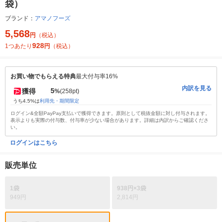
袋）
ブランド：
アマノフーズ
5,568
円
（税込）
928
1つあたり
円
（税込）
お買い物でもらえる特典
最大付与率16%
内訳を見る
5
獲得
%
(258pt)
うち4.5%は
利用先・期間限定
ログイン&全額PayPay支払いで獲得できます。原則として税抜金額に対し付与されます。
表示よりも実際の付与数、付与率が少ない場合があります。詳細は内訳からご確認くださ
い。
ログインはこちら
販売単位
1袋
938円×3袋
949円
2,814円