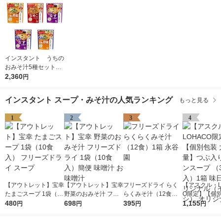
インスタント うちの
おみそ汁5種セット
1箱(25食入) アマノ
2,360
円
フーズ インスタント
味噌汁
インスタント スープ・みそ汁の人気ランキング
もっと見る
1
2
3
4
【アウトレット】宝幸
【アウトレット】宝幸
フリーズドライ らく
【アスクル・L
たまごスープ 1袋（10
野菜のおみそ汁 フリ
らくみそ汁（12食）1
O限定】【個別
食入） フリーズドラ
480
ーズドライ 1袋（10食
698
箱 永谷園
395
容量】つぶ入り
1,155
円
円
円
円
イ スープ
入）簡便 味噌汁 お味
ンスープ （3
噌汁
箱 味日本 オ