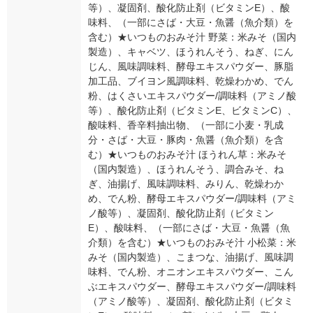
等）、凝固剤、酸化防止剤（ビタミンE）、酸
味料、（一部にさば・大豆・魚醤（魚介類）を
含む）★いつものおみそ汁 野菜：米みそ（国内
製造）、キャベツ、ほうれんそう、ねぎ、にん
じん、風味調味料、酵母エキスパウダー、豚脂
加工品、ブイヨン風調味料、乾燥わかめ、でん
粉、はくさいエキスパウダー/調味料（アミノ酸
等）、酸化防止剤（ビタミンE、ビタミンC）、
酸味料、香辛料抽出物、（一部に小麦・乳成
分・さば・大豆・豚肉・魚醤（魚介類）を含
む）★いつものおみそ汁 ほうれん草：米みそ
（国内製造）、ほうれんそう、調合みそ、ね
ぎ、油揚げ、風味調味料、みりん、乾燥わか
め、でん粉、酵母エキスパウダー/調味料（アミ
ノ酸等）、凝固剤、酸化防止剤（ビタミン
E）、酸味料、（一部にさば・大豆・魚醤（魚
介類）を含む）★いつものおみそ汁 小松菜：米
みそ（国内製造）、こまつな、油揚げ、風味調
味料、でん粉、オニオンエキスパウダー、こん
ぶエキスパウダー、酵母エキスパウダー/調味料
（アミノ酸等）、凝固剤、酸化防止剤（ビタミ