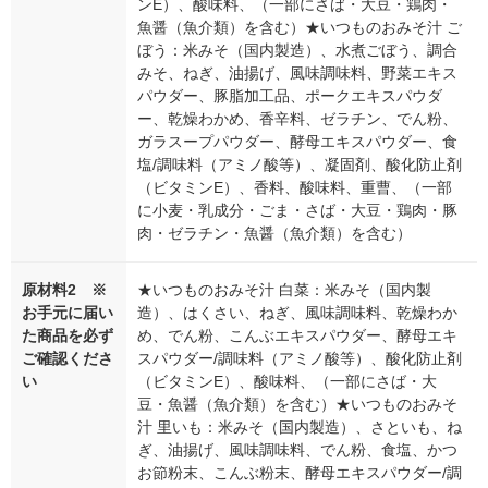
ンE）、酸味料、（一部にさば・大豆・鶏肉・
魚醤（魚介類）を含む）★いつものおみそ汁 ご
ぼう：米みそ（国内製造）、水煮ごぼう、調合
みそ、ねぎ、油揚げ、風味調味料、野菜エキス
パウダー、豚脂加工品、ポークエキスパウダ
ー、乾燥わかめ、香辛料、ゼラチン、でん粉、
ガラスープパウダー、酵母エキスパウダー、食
塩/調味料（アミノ酸等）、凝固剤、酸化防止剤
（ビタミンE）、香料、酸味料、重曹、（一部
に小麦・乳成分・ごま・さば・大豆・鶏肉・豚
肉・ゼラチン・魚醤（魚介類）を含む）
原材料2 ※
★いつものおみそ汁 白菜：米みそ（国内製
お手元に届い
造）、はくさい、ねぎ、風味調味料、乾燥わか
た商品を必ず
め、でん粉、こんぶエキスパウダー、酵母エキ
ご確認くださ
スパウダー/調味料（アミノ酸等）、酸化防止剤
い
（ビタミンE）、酸味料、（一部にさば・大
豆・魚醤（魚介類）を含む）★いつものおみそ
汁 里いも：米みそ（国内製造）、さといも、ね
ぎ、油揚げ、風味調味料、でん粉、食塩、かつ
お節粉末、こんぶ粉末、酵母エキスパウダー/調