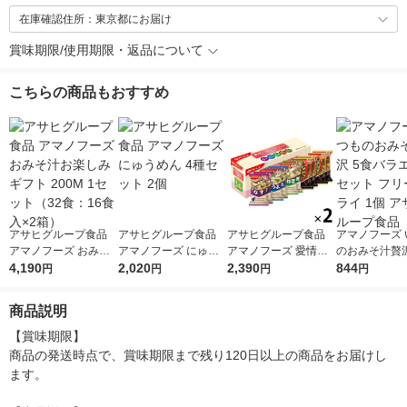
在庫確認住所：東京都にお届け
賞味期限/使用期限・返品について
こちらの商品もおすすめ
アサヒグループ食品
アサヒグループ食品
アサヒグループ食品
アマノフーズ 
アマノフーズ おみそ
アマノフーズ にゅう
アマノフーズ 愛情い
のおみそ汁贅沢
汁お楽しみギフト 200
4,190
めん 4種セット 2個
2,020
っぱいおみそ汁 5種セ
2,390
ラエティセット
844
円
円
円
円
M 1セット（32食：16
ット10食 2個
ーズドライ 1
食入×2箱）
ヒグループ食
商品説明
【賞味期限】

商品の発送時点で、賞味期限まで残り120日以上の商品をお届けし
ます。
