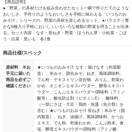
【商品説明】

●「野菜」の具材だけを組み合わせたセット一瞬で作りたてのような
おいしさ、手作りのようなおいしさを手軽に味わえる「いつものお
みそ汁」シリーズの、野菜の具材を楽しめるセット。●バラエティ豊
かな8種入り手軽においしくいろいろな種類の野菜を摂ることが出来
る。セット内容：なす・長ねぎ・野菜・ほうれん草・小松菜・ごぼ
う・白菜・里いも　各1食
商品仕様/スペック
原材料 ※お
★いつものおみそ汁 なす：揚げなす（外国製
手元に届いた
造）、米みそ、調合みそ、ねぎ、風味調味料、
商品を必ずご
でん粉・デキストリン混合物、みりん、乾燥わ
確認ください
かめ、オニオンエキスパウダー、酵母エキスパ
ウダー、こんぶエキスパウダー/調味料（アミノ
酸等）、酸化防止剤（ビタミンE）、酸味料、
（一部にさば・大豆・鶏肉・魚醤（魚介類）を
含む）★いつものおみそ汁 長ねぎ：米みそ（国
内製造）、ねぎ、油揚げ、風味調味料、かつお
エキス、でん粉、乾燥わかめ、こんぶ粉末、食
塩、酵母エキスパウダー/調味料（アミノ酸