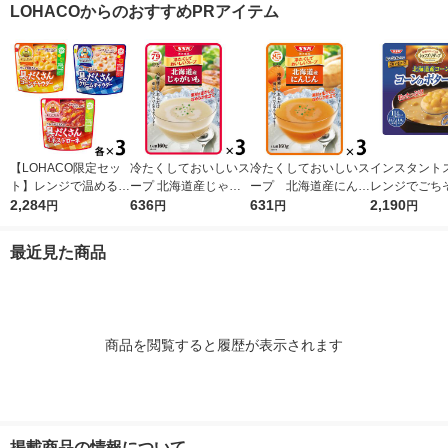
LOHACOからのおすすめPRアイテム
（イチオシ） 
ナル
【LOHACO限定セッ
冷たくしておいしいス
冷たくしておいしいス
インスタント
ト】レンジで温めるだ
ープ 北海道産じゃが
ープ 北海道産にんじ
レンジでごち
け♪ 江崎グリコ クレ
2,284
いも 1セット（1個×
636
ん 1セット（1個×3）
631
コーンのポター
2,190
円
円
円
円
アおばさんの具だくさ
3） 清水食品
清水食品 冷たい 夏 ポ
セット(10食
んスープ3種アソート
タージュ 冷製 朝ご
品
最近見た商品
セット（9食）
はん 野菜スープ
商品を閲覧すると履歴が表示されます
掲載商品の情報について