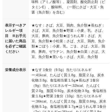
味料（アミノ酸等）、凝固剤、酸化防止剤（ビ
タミンE）、酸味料、（一部にさば・大豆・魚
醤（魚介類）を含む）
表示すべきア
★なす：さば、大豆、鶏肉、魚介類★長ねぎ：
レルギー項
さば、大豆、魚介類★野菜：小麦、乳、さば、
目 ※お手元
大豆、豚肉、魚介類★ほうれん草：さば、大
に届いた商品
豆、魚介類★小松菜：さば、大豆、鶏肉、魚介
を必ずご確認
類★ごぼう：小麦、乳、ごま、さば、大豆、鶏
ください
肉、豚肉、ゼラチン、魚介類★白菜：さば、大
豆、魚介類★里いも：さば、大豆、魚介類
栄養成分表示
★なす 1食分（9.5g）当たり/エネルギ
ー:41kcal、たんぱく質:1.8g、脂質:2.1g、炭水
化物:3.8g、食塩相当量:1.5g★長ねぎ 1食分
（9g）当たり/エネルギー:32kcal、たんぱく
質:2.0g、脂質:0.92g、炭水化物:3.9g、食塩相当
量:1.6g★野菜 1食分（10g）当たり/エネルギ
ー:36kcal、たんぱく質:2.0g、脂質:0.84g、炭水
化物:5.1g、食塩相当量:1.7g★ほうれん草 1食分
（7g）/エネルギー:25kcal、たんぱく質:1.8g、