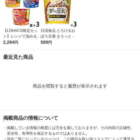
【LOHACO限定セッ
日清食品 とろけるお
ト】レンジで温めるだ
ぼろ豆腐 まろっと豆
け♪ 江崎グリコ クレ
2,284
乳スープ 3個 カップ
589
円
円
アおばさんの具だくさ
スープ インスタント
んスープ3種アソート
スープ
最近見た商品
セット（9食）
商品を閲覧すると履歴が表示されます
掲載商品の情報について
・
掲載している情報の精度には万全を期しておりますが、その内容の正確性、
安全性、有用性を保証するものではありません。
・
現在ご覧になっているページは、この商品を取り扱うストアによって運営さ