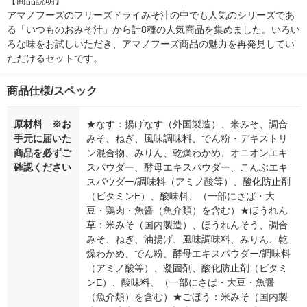
【商品説明】

アマノフーズのフリーズドライみそ汁の中でも人気のシリーズであ
る「いつものおみそ汁」から計8種の人気商品を集めました。いろい
ろな味をお試しいただき、アマノフーズ商品の魅力を再発見してい
ただけるセットです。
商品仕様/スペック
原材料 ※お
★なす：揚げなす（外国製造）、米みそ、調合
手元に届いた
みそ、ねぎ、風味調味料、でん粉・デキストリ
商品を必ずご
ン混合物、みりん、乾燥わかめ、オニオンエキ
確認ください
スパウダー、酵母エキスパウダー、こんぶエキ
スパウダー/調味料（アミノ酸等）、酸化防止剤
（ビタミンE）、酸味料、（一部にさば・大
豆・鶏肉・魚醤（魚介類）を含む）★ほうれん
草：米みそ（国内製造）、ほうれんそう、調合
みそ、ねぎ、油揚げ、風味調味料、みりん、乾
燥わかめ、でん粉、酵母エキスパウダー/調味料
（アミノ酸等）、凝固剤、酸化防止剤（ビタミ
ンE）、酸味料、（一部にさば・大豆・魚醤
（魚介類）を含む）★ごぼう：米みそ（国内製