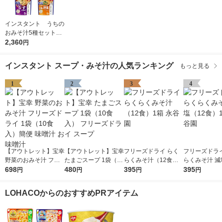
インスタント うちの
おみそ汁5種セット
1箱(25食入) アマノ
2,360
円
フーズ インスタント
味噌汁
インスタント スープ・みそ汁の人気ランキング
もっと見る
1
2
3
4
【アウトレット】宝幸
【アウトレット】宝幸
フリーズドライ らく
フリーズドライ
野菜のおみそ汁 フリ
たまごスープ 1袋（10
らくみそ汁（12食）1
らくみそ汁 減
ーズドライ 1袋（10食
698
食入） フリーズドラ
480
箱 永谷園
395
食）1箱 永谷
395
円
円
円
円
入）簡便 味噌汁 お味
イ スープ
噌汁
LOHACOからのおすすめPRアイテム