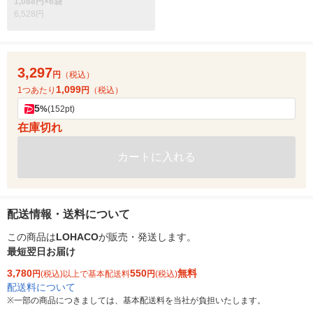
1,088円×6袋
6,528円
3,297
円
（税込）
1,099
1つあたり
円
（税込）
5
%
(152pt)
在庫切れ
カートに入れる
配送情報・送料について
この商品は
LOHACO
が販売・発送します。
最短翌日お届け
3,780
550
無料
円
(税込)以上で基本配送料
円
(税込)
配送料について
※
一部の商品につきましては、基本配送料を当社が負担いたします。