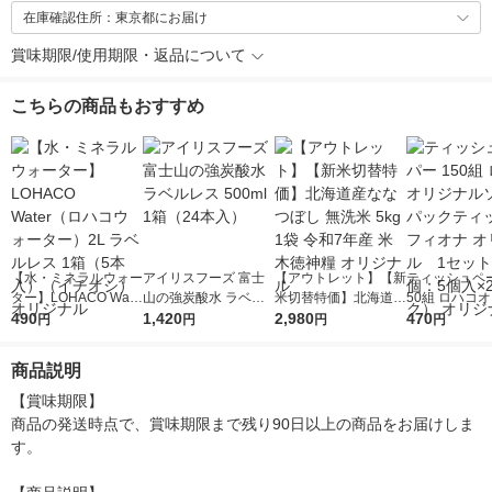
在庫確認住所：東京都にお届け
賞味期限/使用期限・返品について
こちらの商品もおすすめ
【水・ミネラルウォー
アイリスフーズ 富士
【アウトレット】【新
ティッシュペー
ター】LOHACO Wate
山の強炭酸水 ラベル
米切替特価】北海道産
50組 ロハコ
r（ロハコウォータ
490
レス 500ml 1箱（24
1,420
ななつぼし 無洗米 5k
2,980
ルソフトパッ
470
円
円
円
円
ー）2L ラベルレス 1
本入）
g 1袋 令和7年産 米 木
シュ フィオナ
箱（5本入）（イチオ
徳神糧 オリジナル
ナル 1セット
商品説明
シ） オリジナル
個：5個入×2
オリジナル
【賞味期限】

商品の発送時点で、賞味期限まで残り90日以上の商品をお届けしま
す。
