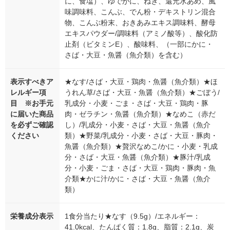
に、食塩）、ゆでがに、ねぎ、還元水あめ、風
味調味料、こんぶ、でん粉・デキストリン混合
物、こんぶ粉末、おきあみエキス調味料、酵母
エキスパウダー/調味料（アミノ酸等）、酸化防
止剤（ビタミンE）、酸味料、（一部にかに・
さば・大豆・魚醤（魚介類）を含む）
表示すべきア
★なす/さば・大豆・鶏肉・魚醤（魚介類）★ほ
レルギー項
うれん草/さば・大豆・魚醤（魚介類）★ごぼう/
目 ※お手元
乳成分・小麦・ごま・さば・大豆・鶏肉・豚
に届いた商品
肉・ゼラチン・魚醤（魚介類）★なめこ（赤だ
を必ずご確認
し）/乳成分・小麦・さば・大豆・魚醤（魚介
ください
類）★野菜/乳成分・小麦・さば・大豆・豚肉・
魚醤（魚介類）★贅沢なめこ/かに・小麦・乳成
分・さば・大豆・魚醤（魚介類）★豚汁/乳成
分・小麦・ごま・さば・大豆・鶏肉・豚肉・魚
介類★かに汁/かに・さば・大豆・魚醤（魚介
類）
栄養成分表示
1食分当たり★なす（9.5g）/エネルギー：
41.0kcal、たんぱく質：1.8g、脂質：2.1g、炭