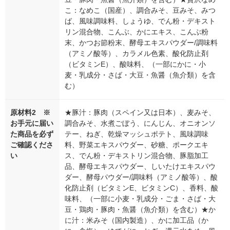
こ：なめこ（国産）、調合みそ、豆みそ、みつ
ば、風味調味料、しょうゆ、でん粉・デキスト
リン混合物、こんぶ、かにエキス、こんぶ粉
末、かつお節粉末、酵母エキスパウダー/調味料
（アミノ酸等）、カラメル色素、酸化防止剤
（ビタミンE）、酸味料、（一部にかに・小
麦・乳成分・さば・大豆・魚醤（魚介類）を含
む）
原材料2 ※
★豚汁：豚肉（スペイン又は日本）、麦みそ、
お手元に届い
調合みそ、水煮ごぼう、にんじん、オニオンソ
た商品を必ず
テー、ねぎ、乾燥マッシュポテト、風味調味
ご確認くださ
料、野菜エキスパウダー、砂糖、ポークエキ
い
ス、でん粉・デキストリン混合物、豚脂加工
品、酵母エキスパウダー、しいたけエキスパウ
ダー、酵母パウダー/調味料（アミノ酸等）、酸
化防止剤（ビタミンE、ビタミンC）、香料、酸
味料、（一部に小麦・乳成分・ごま・さば・大
豆・鶏肉・豚肉・魚醤（魚介類）を含む）★か
に汁：米みそ（国内製造）、かに加工品（か