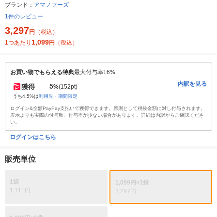
ブランド：
アマノフーズ
1件のレビュー
3,297
円
（税込）
1,099
1つあたり
円
（税込）
お買い物でもらえる特典
最大付与率16%
内訳を見る
5
獲得
%
(152pt)
うち4.5%は
利用先・期間限定
ログイン&全額PayPay支払いで獲得できます。原則として税抜金額に対し付与されます。
表示よりも実際の付与数、付与率が少ない場合があります。詳細は内訳からご確認くださ
い。
ログインはこちら
販売単位
1袋
1,099円×3袋
1,111円
3,297円