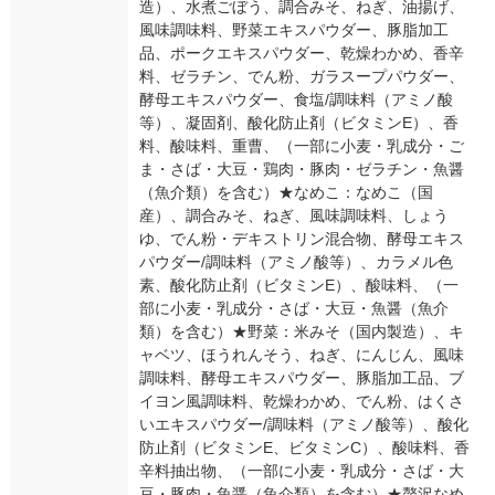
造）、水煮ごぼう、調合みそ、ねぎ、油揚げ、
風味調味料、野菜エキスパウダー、豚脂加工
品、ポークエキスパウダー、乾燥わかめ、香辛
料、ゼラチン、でん粉、ガラスープパウダー、
酵母エキスパウダー、食塩/調味料（アミノ酸
等）、凝固剤、酸化防止剤（ビタミンE）、香
料、酸味料、重曹、（一部に小麦・乳成分・ご
ま・さば・大豆・鶏肉・豚肉・ゼラチン・魚醤
（魚介類）を含む）★なめこ：なめこ（国
産）、調合みそ、ねぎ、風味調味料、しょう
ゆ、でん粉・デキストリン混合物、酵母エキス
パウダー/調味料（アミノ酸等）、カラメル色
素、酸化防止剤（ビタミンE）、酸味料、（一
部に小麦・乳成分・さば・大豆・魚醤（魚介
類）を含む）★野菜：米みそ（国内製造）、キ
ャベツ、ほうれんそう、ねぎ、にんじん、風味
調味料、酵母エキスパウダー、豚脂加工品、ブ
イヨン風調味料、乾燥わかめ、でん粉、はくさ
いエキスパウダー/調味料（アミノ酸等）、酸化
防止剤（ビタミンE、ビタミンC）、酸味料、香
辛料抽出物、（一部に小麦・乳成分・さば・大
豆・豚肉・魚醤（魚介類）を含む）★贅沢なめ