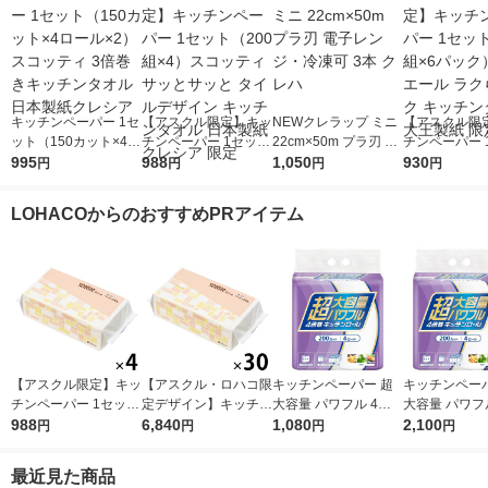
キッチンペーパー 1セ
【アスクル限定】キッ
NEWクレラップ ミニ
【アスクル限
ット（150カット×4ロ
チンペーパー 1セット
22cm×50m プラ刃 電
チンペーパー 
ール×2） スコッティ
995
（200組×4）スコッテ
988
子レンジ・冷凍可 3本
1,050
（100組×6
930
円
円
円
円
3倍巻きキッチンタオ
ィ サッとサッと タイ
クレハ
リエール ラク
ル 日本製紙クレシア
ルデザイン キッチン
ク キッチンタ
LOHACOからのおすすめPRアイテム
タオル 日本製紙クレ
王製紙 限定
シア 限定
【アスクル限定】キッ
【アスクル・ロハコ限
キッチンペーパー 超
キッチンペーパ
チンペーパー 1セット
定デザイン】キッチン
大容量 パワフル 4倍
大容量 パワフ
（200組×4）スコッテ
988
ペーパー スコッティ
6,840
巻 キッチンロール 1
1,080
巻 キッチンロ
2,100
円
円
円
円
ィ サッとサッと タイ
ソフトパック サッと
パック（200カット×4
セット（1パッ
ルデザイン キッチン
サッと タイルデザイ
ロール）
0カット×4ロ
最近見た商品
タオル 日本製紙クレ
ン 200枚×30個 日本
2）