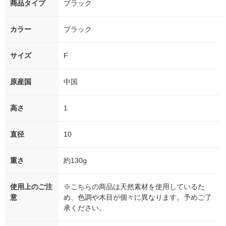
商品タイプ
ブラック
カラー
ブラック
サイズ
F
原産国
中国
高さ
1
直径
10
重さ
約130g
使用上のご注
※こちらの商品は天然素材を使用しているた
意
め、色調や木目が個々に異なります。予めご了
承ください。