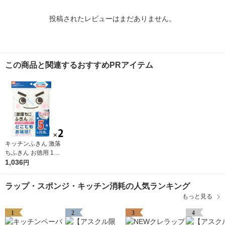
投稿されたレビューはまだありません。
この商品と関連するおすすめPRアイテム
キッチンふきん 激落
ちふきん お徳用 1セ
ット（5枚入×2パッ
1,036
円
ク） レック
ラップ・スポンジ・キッチン消耗の人気ランキング
もっと見る
1
2
3
4