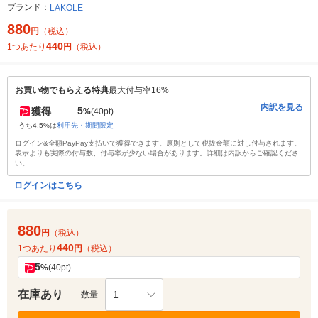
ブランド：
LAKOLE
880
円
（税込）
440
1つあたり
円
（税込）
お買い物でもらえる特典
最大付与率16%
内訳を見る
5
獲得
%
(40pt)
うち4.5%は
利用先・期間限定
ログイン&全額PayPay支払いで獲得できます。原則として税抜金額に対し付与されます。
表示よりも実際の付与数、付与率が少ない場合があります。詳細は内訳からご確認くださ
い。
ログインはこちら
880
円
（税込）
440
1つあたり
円
（税込）
5
%
(40pt)
在庫あり
1
数量