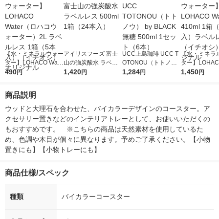
【水・ミネラルウォー
アイリスフーズ 富士
UCC上島珈琲 UCC T
【水・ミネラ
ター】LOHACO Wate
山の強炭酸水 ラベル
OTONOU（トトノ
ター】LOHACO
r（ロハコウォータ
490
レス 500ml 1箱（24
1,420
ウ） by BLACK無糖 5
1,284
r 410ml 1箱
1,450
円
円
円
円
ー）2L ラベルレス 1
本入）
00ml 1セット（6本）
入）ラベルレ
箱（5本入）（イチオ
オシ） オリジ
商品説明
シ） オリジナル
ウッドと大理石を合わせた、バイカラーデザインのコースター。ア
クセサリー置きなどのインテリアトレーとして、お使いいただくの
もおすすめです。　※こちらの商品は天然素材を使用しているた
め、色調や木目が個々に異なります。予めご了承ください。【小物
置きにも】【小物トレーにも】
商品仕様/スペック
種類
バイカラーコースター