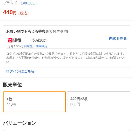
ブランド：
LAKOLE
440
円
（税込）
お買い物でもらえる特典
最大付与率7%
内訳を見る
5
獲得
%
(20pt)
うち4.5%は
利用先・期間限定
ログイン&全額PayPay支払いで獲得できます。原則として税抜金額に対し付与されます。
表示よりも実際の付与数、付与率が少ない場合があります。詳細は内訳からご確認くださ
い。
ログインはこちら
販売単位
440円×2枚
1枚
880円
440円
バリエーション