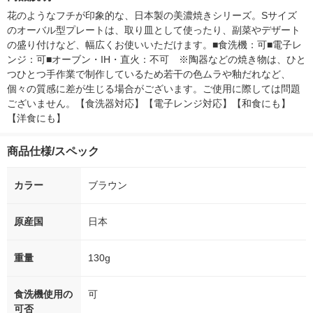
花のようなフチが印象的な、日本製の美濃焼きシリーズ。Sサイズ
のオーバル型プレートは、取り皿として使ったり、副菜やデザート
の盛り付けなど、幅広くお使いいただけます。■食洗機：可■電子レ
ンジ：可■オーブン・IH・直火：不可　※陶器などの焼き物は、ひと
つひとつ手作業で制作しているため若干の色ムラや釉だれなど、
個々の質感に差が生じる場合がございます。ご使用に際しては問題
ございません。【食洗器対応】【電子レンジ対応】【和食にも】
【洋食にも】
商品仕様/スペック
カラー
ブラウン
原産国
日本
重量
130g
食洗機使用の
可
可否