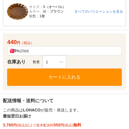
サイズ：
S（オーバル）
カラー、柄：
ブラウン
すべてのバリエーションを見る
枚数：
1枚
440
円
（税込）
5
%
(20pt)
在庫あり
1
数量
カートに入れる
配送情報・送料について
この商品は
LOHACO
が販売・発送します。
最短翌日お届け
3,780
550
無料
円
(税込)以上で基本配送料
円
(税込)