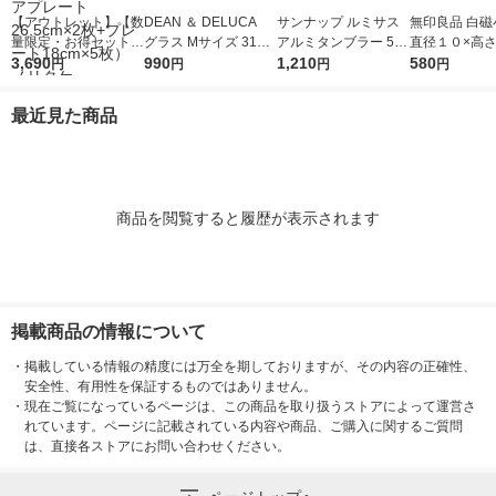
【アウトレット】【数
DEAN ＆ DELUCA
サンナップ ルミサス
無印良品 白磁
量限定・お得セット】
グラス Mサイズ 315m
アルミタンブラー 540
直径１０×高
おもてなし7点セット
3,690
l 1個
990
ml 1袋（5個入）
1,210
1セット（1枚×
580
円
円
円
円
ホワイト（スクエアプ
品計画
レート26.5cm×2枚
最近見た商品
+プレート18cm×5
枚） ノリタケ
商品を閲覧すると履歴が表示されます
掲載商品の情報について
・
掲載している情報の精度には万全を期しておりますが、その内容の正確性、
安全性、有用性を保証するものではありません。
・
現在ご覧になっているページは、この商品を取り扱うストアによって運営さ
れています。ページに記載されている内容や商品、ご購入に関するご質問
は、直接各ストアにお問い合わせください。