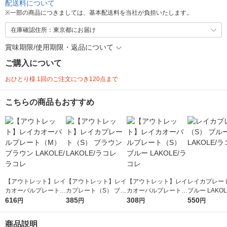
配送料について
※
一部の商品につきましては、基本配送料を当社が負担いたします。
在庫確認住所：東京都にお届け
賞味期限/使用期限・返品について
ご購入について
おひとり様 1回のご注文につき120点まで
こちらの商品もおすすめ
【アウトレット】レイ
【アウトレット】レイ
【アウトレット】レイ
レイカプレー
カオーバルプレート
カプレート（S） ブラ
カオーバルプレート
ブルー LAKO
（M） ブラウン LAKO
616
ウン LAKOLE/ラコレ
385
（S） ブルー LAKOL
308
レ
550
円
円
円
円
LE/ラコレ
E/ラコレ
商品説明