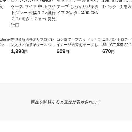
8mm×
無印良品 再生ポリプロピレ
コクヨ テープのり ドットラ
ニチバン セロテープ
1パック
ン入り 小物収納ケース ワイ
イナー 詰め替え テープ しっ
35m CT1535-5P
ド 中 ホワイトグレー 約幅３
かり貼るタイプ 3個 タ-D400
巻入）
1,390
609
670
円
円
円
７×奥行２６×高さ１２ｃｍ
-08N
良品計画
商品を閲覧すると履歴が表示されます