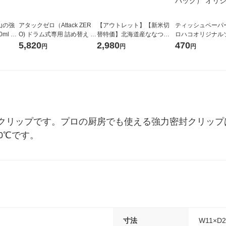
山の強
アタックゼロ（Attack ZER
【アウトレット】【新米切
ティッシュペーパー
ml 1
O) ドラム式専用 詰め替え メ
替特価】北海道産ななつぼ
ロハコオリジナル
ガジャンボ 2300g 1セット
し 無洗米 5kg 1袋 令和7年産
ックティッシュ フ
5,820
2,980
470
円
円
円
（2個入) 洗濯洗剤 花王
米 木徳神糧 オリジナル
リジナル 1セット
5個入×2パック）
ル
クリップです。プロの厨房でも使える強力密封クリップ
0℃です。
寸法
W11×D