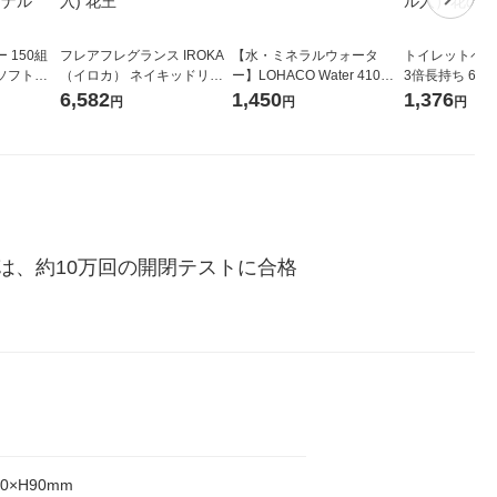
 150組
フレアフレグランス IROKA
【水・ミネラルウォータ
トイレットペー
ソフトパ
（イロカ） ネイキッドリリ
ー】LOHACO Water 410ml
3倍長持ち 6ロール 75
ィオナ オ
ーの香り 柔軟剤 詰め替え 超
1箱（20本入）ラベルレス
紙配合 スコッ
6,582
1,450
1,376
円
円
円
（10個：
特大 1200ml 1セット（5個
（イチオシ） オリジナル
パック 1セット
 オリジナ
入) 花王
ロール入）花の
は、約10万回の開閉テストに合格
20×H90mm