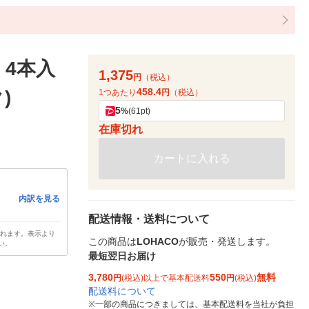
 4本入
1,375
円
（税込）
458.4
)
1つあたり
円
（税込）
5
%
(61pt)
在庫切れ
カートに入れる
内訳を見る
配送情報・送料について
されます。表示より
この商品は
LOHACO
が販売・発送します。
い。
最短翌日お届け
3,780
550
無料
円
(税込)以上で基本配送料
円
(税込)
配送料について
※
一部の商品につきましては、基本配送料を当社が負担