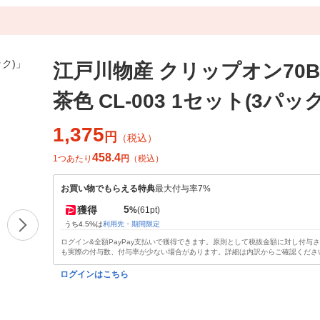
江戸川物産 クリップオン70B
茶色 CL-003 1セット(3パック
1,375
円
（税込）
458.4
1つあたり
円
（税込）
お買い物でもらえる特典
最大付与率7%
5
獲得
%
(61pt)
うち4.5%は
利用先・期間限定
ログイン&全額PayPay支払いで獲得できます。原則として税抜金額に対し付与
も実際の付与数、付与率が少ない場合があります。詳細は内訳からご確認くださ
ログインはこちら