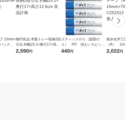
 15mm×
無印良品 木製トレー収納2段
スティックのり（固形の
積水化学工業 
 1パック（5
引出 約幅25.2×奥行17×高さ
り） PIT 消えいろピット
（R） 15mm×
12.6cm 良品計画
S 乾くと色が消える PT-T
X13 1パック
2,590
440
2,022
円
円
円
C 5本 トンボ鉛筆