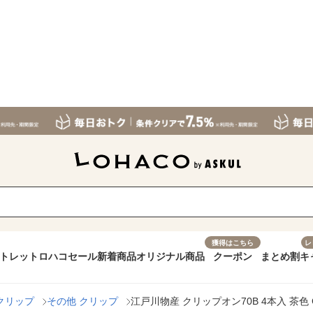
獲得はこちら
レ
トレット
ロハコセール
新着商品
オリジナル商品
クーポン
まとめ割
キ
クリップ
その他 クリップ
江戸川物産 クリップオン70B 4本入 茶色 C