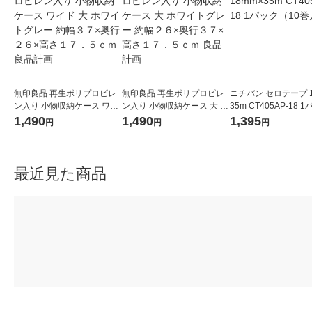
無印良品 再生ポリプロピレ
無印良品 再生ポリプロピレ
ニチバン セロテープ 1
ン入り 小物収納ケース ワイ
ン入り 小物収納ケース 大 ホ
35m CT405AP-18 
ド 大 ホワイトグレー 約幅３
ワイトグレー 約幅２６×奥行
（10巻入）
1,490
1,490
1,395
円
円
円
７×奥行２６×高さ１７．５
３７×高さ１７．５ｃｍ 良品
ｃｍ 良品計画
計画
最近見た商品