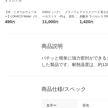
【水・ミネラルウォータ
HAKU（ハク） メラノフォ
アイリスフーズ 富士
ー】LOHACO Water（ロハ
ーカスＩＶ 45ｇ 資生
炭酸水 ラベルレス 500
コウォーター）2L ラベルレ
堂 おまけ付き
箱（24本入）
490
11,000
1,420
円
円
円
ス 1箱（5本入）（イチオ
シ） オリジナル
商品説明
パチッと簡単に強力密封ができる
した製品です。耐熱温度は、約12
商品仕様/スペック
カラー
茶色