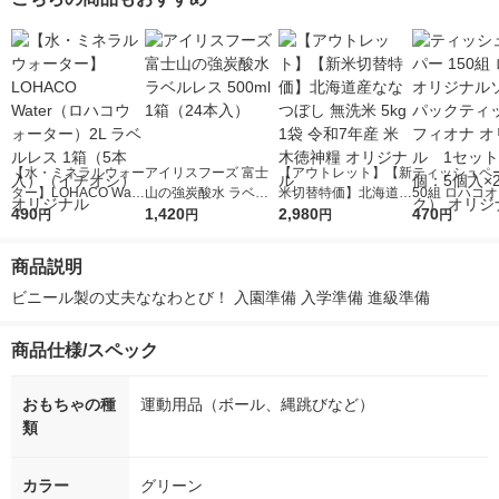
【水・ミネラルウォー
アイリスフーズ 富士
【アウトレット】【新
ティッシュペー
ター】LOHACO Wate
山の強炭酸水 ラベル
米切替特価】北海道産
50組 ロハコ
r（ロハコウォータ
490
レス 500ml 1箱（24
1,420
ななつぼし 無洗米 5k
2,980
ルソフトパッ
470
円
円
円
円
ー）2L ラベルレス 1
本入）
g 1袋 令和7年産 米 木
シュ フィオナ
箱（5本入）（イチオ
徳神糧 オリジナル
ナル 1セット
商品説明
シ） オリジナル
個：5個入×2
オリジナル
ビニール製の丈夫ななわとび！ 入園準備 入学準備 進級準備
商品仕様/スペック
おもちゃの種
運動用品（ボール、縄跳びなど）
類
カラー
グリーン