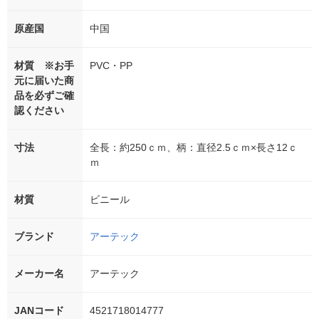
原産国
中国
材質 ※お手
PVC・PP
元に届いた商
品を必ずご確
認ください
寸法
全長：約250ｃｍ、柄：直径2.5ｃｍ×長さ12ｃ
ｍ
材質
ビニール
ブランド
アーテック
メーカー名
アーテック
JANコード
4521718014777