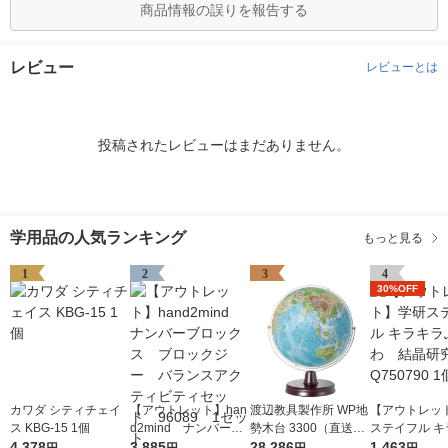
商品情報の誤りを報告する
レビュー
レビューとは
投稿されたレビューはまだありません。
学用品の人気ランキング
もっと見る
1
2
3
4
30%OFF
カワダ シティチェイ
【アウトレット】han
渡辺教具製作所 WP地
【アウトレッ
ス KBG-15 1個
d2mind ナンバーブ
勢木台 3300（直送
ステイフル キ
4,378
ロックス ブロックジ
3,885
品）
28,286
ふわふわ 結
1,463