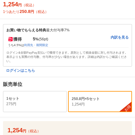
1,254
円
（税込）
250.8
1つあたり
円
（税込）
お買い物でもらえる特典
最大付与率7%
内訳を見る
5
獲得
%
(56pt)
うち4.5%は
利用先・期間限定
ログイン&全額PayPay支払いで獲得できます。原則として税抜金額に対し付与されます。
表示よりも実際の付与数、付与率が少ない場合があります。詳細は内訳からご確認くださ
い。
ログインはこちら
販売単位
1セット
250.8円×5セット
275円
1,254円
お得
1,254
円
（税込）