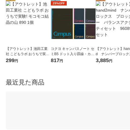
29%OFF
【アウトレット】池田工業
コクヨ キャンパスノート セ
【アウトレット】hand
社 こどもラボ おうちで実験!
ミB5 ドット入り罫線・カラ
d ナンバーブロック
モコモコ結晶の山 890 1個
ー表紙 A罫7mm 30枚 5色セ
ロックジー バラン
299
817
3,885
円
円
円
ット ノ-3CDATNX5
ティビティセット 9
1セット
最近見た商品