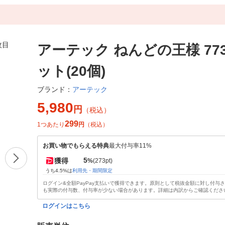
アーテック ねんどの王様 773
ット(20個)
アーテック
ブランド：
5,980
円
（税込）
299
1つあたり
円
（税込）
お買い物でもらえる特典
最大付与率11%
5
獲得
%
(273pt)
うち4.5%は
利用先・期間限定
ログイン&全額PayPay支払いで獲得できます。原則として税抜金額に対し付与
も実際の付与数、付与率が少ない場合があります。詳細は内訳からご確認くださ
ログインはこちら