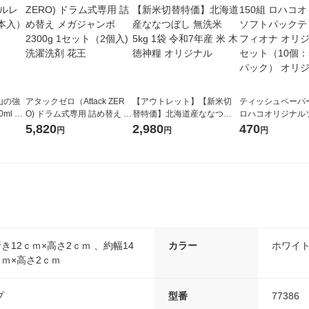
山の強
アタックゼロ（Attack ZER
【アウトレット】【新米切
ティッシュペーパー
ml 1
O) ドラム式専用 詰め替え メ
替特価】北海道産ななつぼ
ロハコオリジナル
ガジャンボ 2300g 1セット
し 無洗米 5kg 1袋 令和7年産
ックティッシュ フ
5,820
2,980
470
円
円
円
（2個入) 洗濯洗剤 花王
米 木徳神糧 オリジナル
リジナル 1セット
5個入×2パック）
ル
き12ｃｍ×高さ2ｃｍ 、約幅14
カラー
ホワイ
ｃｍ×高さ2ｃｍ
プ
型番
77386