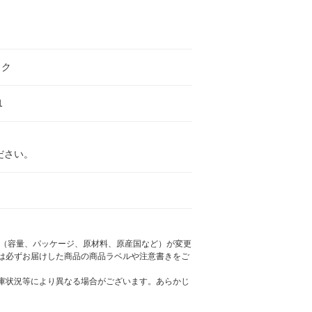
ック
1
ださい。
様（容量、パッケージ、原材料、原産国など）が変更
は必ずお届けした商品の商品ラベルや注意書きをご
庫状況等により異なる場合がございます。あらかじ