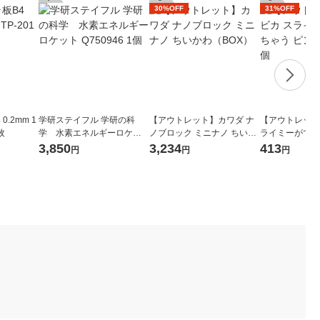
30%OFF
31%OFF
0.2mm 1
学研ステイフル 学研の科
【アウトレット】カワダ ナ
【アウトレット
枚
学 水素エネルギーロケッ
ノブロック ミニナノ ちいか
ライミーができ
ト Q750946 1個
わ（BOX）
ク 090681 1個
3,850
3,234
413
円
円
円