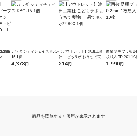
2min
カワダ シティチェイス KBG-
【アウトレット】池田工業
西敬 透明プラ板B4 
ス ブ
15 1個
社 こどもラボ おうちで実験!
枚袋入 TP-201 10
スアク
一瞬で凍る水!? 800 1個
4,378
214
1,990
円
円
円
6089
商品を閲覧すると履歴が表示されます