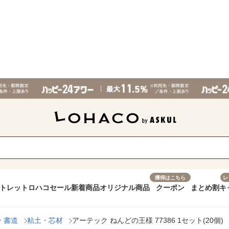
獲得はこちら
レ
トレット
ロハコセール
新着商品
オリジナル商品
クーポン
まとめ割
キ
・書道
粘土・芯材
アーテック ねんどの王様 77386 1セット(20個)