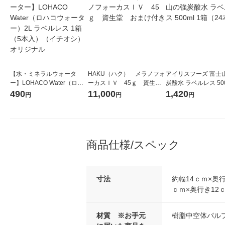
【水・ミネラルウォータ
HAKU（ハク） メラノフォ
アイリスフーズ 富士
ー】LOHACO Water（ロハ
ーカスＩＶ 45ｇ 資生
炭酸水 ラベルレス 500
コウォーター）2L ラベルレ
堂 おまけ付き
箱（24本入）
490
11,000
1,420
円
円
円
ス 1箱（5本入）（イチオ
シ） オリジナル
商品仕様/スペック
寸法
約幅14ｃｍ×奥行
ｃｍ×奥行き12
材質 ※お手元
樹脂中空体パル