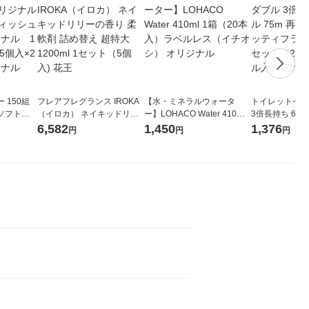
 150組
フレアフレグランス IROKA
【水・ミネラルウォータ
トイレットペー
ソフトパ
（イロカ） ネイキッドリリ
ー】LOHACO Water 410ml
3倍長持ち 6ロール 75
ィオナ オ
ーの香り 柔軟剤 詰め替え 超
1箱（20本入）ラベルレス
紙配合 スコッ
6,582
1,450
1,376
円
円
円
（10個：
特大 1200ml 1セット（5個
（イチオシ） オリジナル
パック 1セット
 オリジナ
入) 花王
ロール入）花の
ト