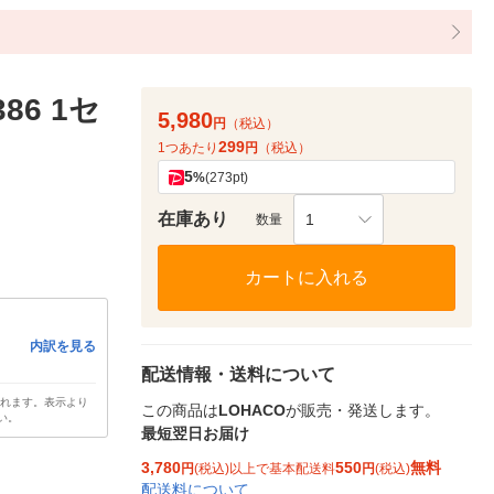
86 1セ
5,980
円
（税込）
299
1つあたり
円
（税込）
5
%
(273pt)
在庫あり
1
数量
カートに入れる
内訳を見る
配送情報・送料について
されます。表示より
この商品は
LOHACO
が販売・発送します。
い。
最短翌日お届け
3,780
550
無料
円
(税込)以上で基本配送料
円
(税込)
配送料について