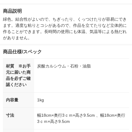
ー）2L ラベルレス 1
付き
本入）
ボ 2300g 1
箱（5本入）（イチオ
個入) 洗濯洗剤
商品説明
シ） オリジナル
緑色。結合性がよいので、ちぎったり、くっつけたりが容易にでき
ます。適度な粘りとコシがあるので、作品を立てたりなど立体的に
作ることができます。長時間の使用にも体温、気温等による熱だれ
がありません。
商品仕様/スペック
材質 ※お手
炭酸カルシウム・石粉・油脂
元に届いた商
品を必ずご確
認ください
内容量
1kg
寸法
幅18cm×奥行3ｃｍ×高さ9.5cm 、幅18cm×奥行
3ｃｍ×高さ9.5cm