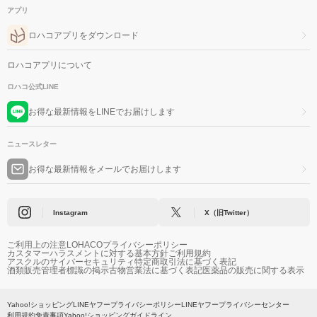
アプリ
ロハコアプリをダウンロード
ロハコアプリについて
ロハコ公式LINE
お得な最新情報をLINEでお届けします
ニュースレター
お得な最新情報をメールでお届けします
Instagram
X（旧Twitter）
ご利用上の注意
LOHACOプライバシーポリシー
カスタマーハラスメントに対する基本方針
ご利用規約
アスクルのサイバーセキュリティ
特定商取引法に基づく表記
酒類販売管理者標識の掲示
古物営業法に基づく表記
医薬品の販売に関する表示
Yahoo!ショッピング
LINEヤフープライバシーポリシー
LINEヤフープライバシーセンター
利用規約
免責事項
Yahoo!ショッピングガイドライン