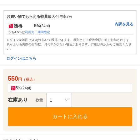
お買い物でもらえる特典
最大付与率7%
内訳を見る
5
獲得
%
(24pt)
うち4.5%は
利用先・期間限定
ログイン&全額PayPay支払いで獲得できます。原則として税抜金額に対し付与されます。
表示よりも実際の付与数、付与率が少ない場合があります。詳細は内訳からご確認くださ
い。
ログインはこちら
550
円
（税込）
5
%
(24pt)
在庫あり
1
数量
カートに入れる