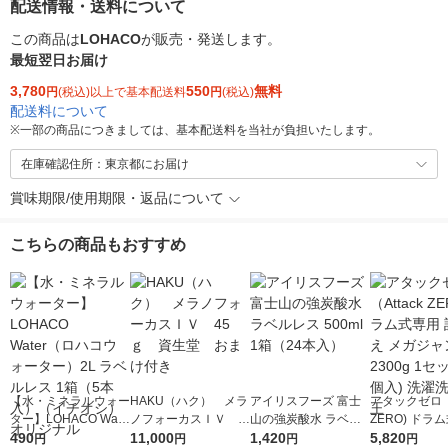
配送情報・送料について
この商品は
LOHACO
が販売・発送します。
最短翌日お届け
3,780
550
無料
円
(税込)以上で基本配送料
円
(税込)
配送料について
※
一部の商品につきましては、基本配送料を当社が負担いたします。
在庫確認住所：東京都にお届け
賞味期限/使用期限・返品について
こちらの商品もおすすめ
【水・ミネラルウォー
HAKU（ハク） メラ
アイリスフーズ 富士
アタックゼロ（A
ター】LOHACO Wate
ノフォーカスＩＶ 4
山の強炭酸水 ラベル
ZERO) ドラ
r（ロハコウォータ
490
5ｇ 資生堂 おまけ
11,000
レス 500ml 1箱（24
1,420
詰め替え メガ
5,820
円
円
円
円