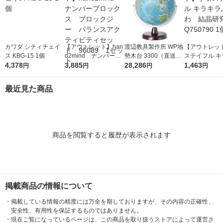
カワダ シティチェイ
【アウトレット】han
渡辺教具製作所 WP地
【アウトレッ
ス KBG-15 1個
d2mind ナンバーブ
勢木台 3300（直送
ステイフル キ
4,378
ロックス ブロックジ
3,885
品）
28,286
ふわふわ 結
1,463
円
円
円
円
ー バランスアクティ
Q750790 1個
ビティセット 96089
最近見た商品
1セット
商品を閲覧すると履歴が表示されます
掲載商品の情報について
・
掲載している情報の精度には万全を期しておりますが、その内容の正確性、
安全性、有用性を保証するものではありません。
・
現在ご覧になっているページは、この商品を取り扱うストアによって運営さ