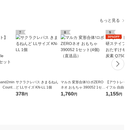
もっと見る
7
8
9
30%OFF
nd2min
サクラクレパス きまるねん
マルカ 変形合体!ロボZERO
【アウトレット
 Countin
ど LLサイズ KN-LL 1個
ネオ おもちゃ 390052 1セッ
イフル 自由研
95401 1
ト(4個)（直送品）
ット 二酸化炭素
378
1,760
1,155
円
円
円
1個