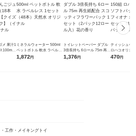
メ 果汁1
ミネラルウォーター 500ml
トイレットペーパー ダブル
ティッシュペーパ
00ml 1
ペットボトル 軟水 ラベルレ
3倍長持ち 6ロール 75m 再生
ロハコオリジナ
ジナル
ス 1セット（48本）天然水
紙配合 スコッティフラワー
ックティッシュ
1,872
1,376
470
円
円
円
紙パッ
オリジナル
パック 1セット（2パック12
リジナル 1セ
 オリジナ
ロール入）花の香り
5個入×2パック
ル
き・工作・メイキングトイ