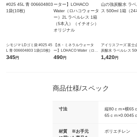
シモジマ LDゴミ袋 #025 45
【水・ミネラルウォータ
アイリスフーズ 富士
L 青 006604803 1袋(10枚)
ー】LOHACO Water（ロハ
炭酸水 ラベルレス 500
コウォーター）2L ラベルレ
箱（24本入）
345
490
1,420
円
円
円
ス 1箱（5本入）（イチオ
シ） オリジナル
商品仕様/スペック
寸法
縦80ｃｍ×横65ｃ
65ｃｍ×0.0045
材質 ※お手元
ポリエチレン