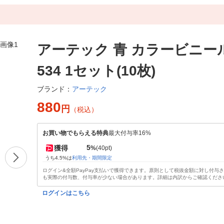
アーテック 青 カラービニール
534 1セット(10枚)
アーテック
ブランド：
880
円
（税込）
お買い物でもらえる特典
最大付与率16%
5
獲得
%
(40pt)
うち4.5%は
利用先・期間限定
ログイン&全額PayPay支払いで獲得できます。原則として税抜金額に対し付与
も実際の付与数、付与率が少ない場合があります。詳細は内訳からご確認くださ
ログインはこちら