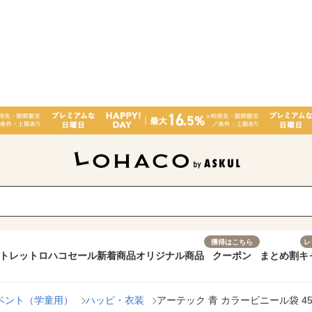
獲得はこちら
レ
トレット
ロハコセール
新着商品
オリジナル商品
クーポン
まとめ割
キ
ベント（学童用）
ハッピ・衣装
アーテック 青 カラービニール袋 455