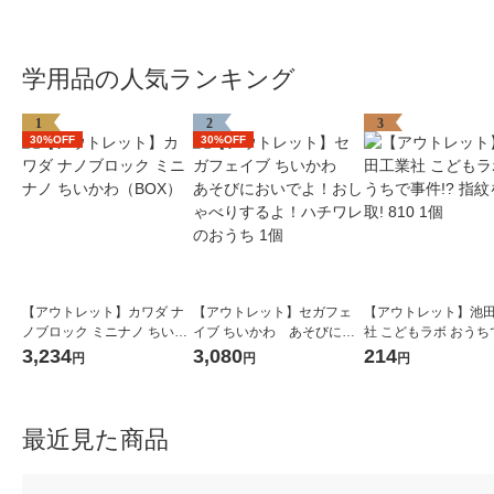
学用品の人気ランキング
1
2
3
30%OFF
30%OFF
【アウトレット】カワダ ナ
【アウトレット】セガフェ
【アウトレット】池
ノブロック ミニナノ ちいか
イブ ちいかわ あそびにお
社 こどもラボ おうち
わ（BOX）
いでよ！おしゃべりする
件!? 指紋を採取! 810
3,234
3,080
214
円
円
円
よ！ハチワレのおうち 1個
最近見た商品