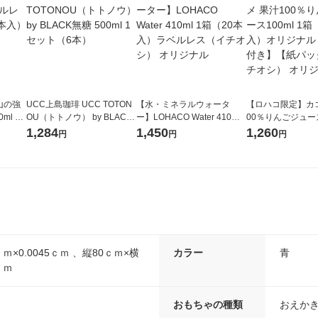
山の強
UCC上島珈琲 UCC TOTON
【水・ミネラルウォータ
【ロハコ限定】カゴ
ml 1
OU（トトノウ） by BLACK
ー】LOHACO Water 410ml
00％りんごジュース1
無糖 500ml 1セット（6本）
1箱（20本入）ラベルレス
箱（18本入）オリ
1,284
1,450
1,260
円
円
円
（イチオシ） オリジナル
【クイズ付き】【
ク】（イチオシ）
ル
ｍ×0.0045ｃｍ 、縦80ｃｍ×横
カラー
青
ｃｍ
おもちゃの種類
おえか