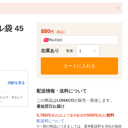
袋 45
880
円
（税込）
5
%
(40pt)
在庫あり
1
数量
カートに入れる
内訳を見る
配送情報・送料について
されます。表示より
この商品は
LOHACO
が販売・発送します。
い。
最短翌日お届け
3,780
550
無料
円
(税込)以上で基本配送料
円
(税込)
配送料について
※
一部の商品につきましては、基本配送料を当社が負担