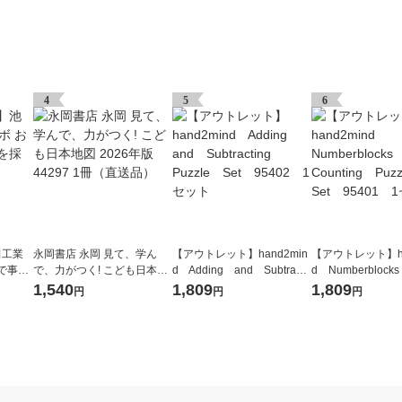
4
5
6
田工業
永岡書店 永岡 見て、学ん
【アウトレット】hand2min
【アウトレット】ha
で事
で、力がつく! こども日本地
d Adding and Subtracti
d Numberblocks
 1個
図 2026年版 44297 1冊（直
ng Puzzle Set 95402
g Puzzle Set 
1,540
1,809
1,809
円
円
円
送品）
1セット
セット