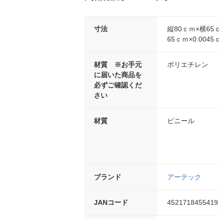
寸法
縦80ｃｍ×横65ｃ
65ｃｍ×0.0045
材質 ※お手元
ポリエチレン
に届いた商品を
必ずご確認くだ
さい
材質
ビニール
ブランド
アーテック
JANコード
4521718455419