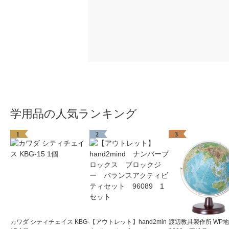
学用品の人気ランキング
1
2
3
カワダ シティチェイス KBG-
【アウトレット】hand2min
渡辺教具製作所 WP