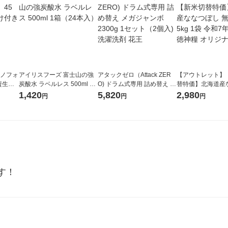
ラノフォ
アイリスフーズ 富士山の強
アタックゼロ（Attack ZER
【アウトレット】
資生
炭酸水 ラベルレス 500ml 1
O) ドラム式専用 詰め替え メ
替特価】北海道産
箱（24本入）
ガジャンボ 2300g 1セット
し 無洗米 5kg 1
1,420
5,820
2,980
円
円
円
（2個入) 洗濯洗剤 花王
米 木徳神糧 オリ
す！