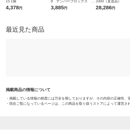
15 1個
d ナンバーブロックス ブ
3300（直送品）
ロックジー バランスアク
4,378
3,885
28,286
円
円
円
ティビティセット 96089
1セット
最近見た商品
掲載商品の情報について
・
掲載している情報の精度には万全を期しておりますが、その内容の正確性、
・
現在ご覧になっているページは、この商品を取り扱うストアによって運営さ