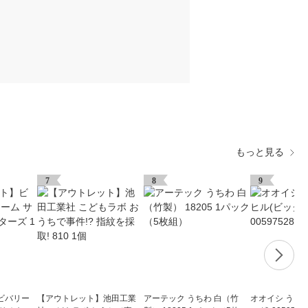
もっと見る
7
8
9
ビバリー
【アウトレット】池田工業
アーテック うちわ 白（竹
オオイシ うき