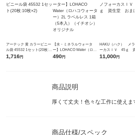
アーテック 黄 カラービニー
【水・ミネラルウォータ
HAKU（ハク） メ
ル袋 45532 1セット(20枚:10
ー】LOHACO Water（ロハ
ーカスＩＶ 45ｇ 
枚×2)
コウォーター）2L ラベルレ
堂 おまけ付き
1,716
490
11,000
円
円
円
ス 1箱（5本入）（イチオ
シ） オリジナル
商品説明
厚くて丈夫！色々な工作に使えま
商品仕様/スペック