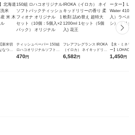
【新米切
ティッシュペーパー 150組
フレアフレグランス IROKA
【水・ミネラル
ななつぼ
ロハコオリジナルソフトパ
（イロカ） ネイキッドリリ
ー】LOHACO Wa
袋 令和7年産
ックティッシュ フィオナ オ
ーの香り 柔軟剤 詰め替え 超
1箱（20本入
470
6,582
1,450
円
円
円
ジナル
リジナル 1セット（10個：
特大 1200ml 1セット（5個
（イチオシ） 
5個入×2パック） オリジナ
入) 花王
ル