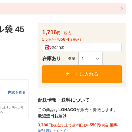
袋 45
1,716
円
（税込）
858
1つあたり
円
（税込）
5
%
(77pt)
在庫あり
1
数量
カートに入れる
内訳を見る
配送情報・送料について
されます。表示より
この商品は
LOHACO
が販売・発送します。
い。
最短翌日お届け
3,780
550
無料
円
(税込)以上で基本配送料
円
(税込)
配送料について