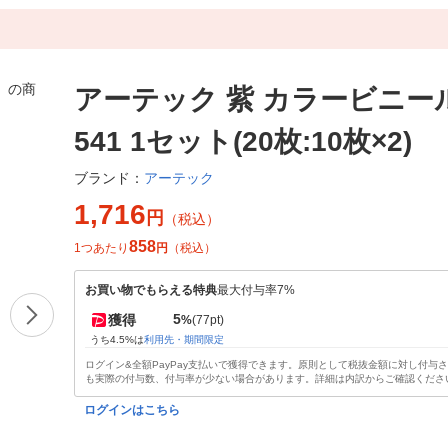
アーテック 紫 カラービニール
541 1セット(20枚:10枚×2)
アーテック
ブランド：
1,716
円
（税込）
858
1つあたり
円
（税込）
お買い物でもらえる特典
最大付与率7%
5
獲得
%
(77pt)
うち4.5%は
利用先・期間限定
ログイン&全額PayPay支払いで獲得できます。原則として税抜金額に対し付与
も実際の付与数、付与率が少ない場合があります。詳細は内訳からご確認くださ
ログインはこちら