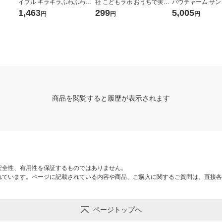
イフル キラキラふわふわ
社 こどもラボ おうちで実験!
パウチャーム サ
結晶研究所 Q750790 1個
モコモコ結晶の山 890 1個
ラクターズ 1個
1,463
299
5,005
円
円
円
商品を閲覧すると履歴が表示されます
安全性、有用性を保証するものではありません。
れています。ページに記載されている内容や商品、ご購入に関するご質問は、直接各
ページトップへ