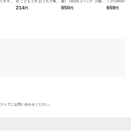
ンリオキャ
社 こどもラボ おうちで事
製） 18205 1パック（5枚
ッグ) 0059752
件!? 指紋を採取! 810 1個
組）
214
850
659
円
円
円
ストアにお問い合わせください。