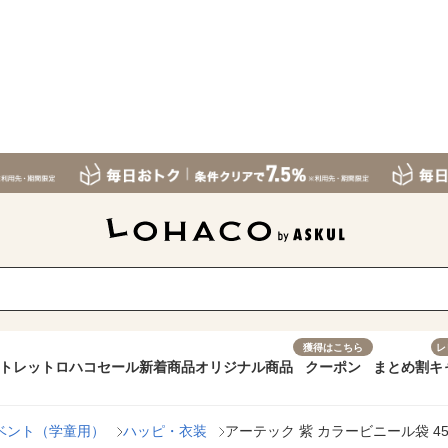
獲得はこちら
レ
トレット
ロハコセール
新着商品
オリジナル商品
クーポン
まとめ割
キ
ベント（学童用）
ハッピ・衣装
アーテック 紫 カラービニール袋 4554