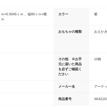
ｍ×0.0045ｃｍ 、縦80ｃｍ×横
カラー
紫
ｃｍ
おもちゃの種類
おえか
その他 ※お手
10枚
元に届いた商品
を必ずご確認く
ださい
メーカー名
アーテ
商品番号
XK4210