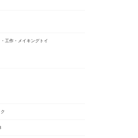
き・工作・メイキングトイ
ック
3