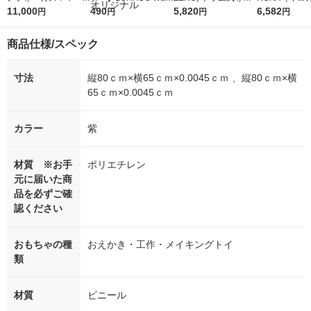
5ｇ 資生堂 おまけ
11,000
r（ロハコウォータ
490
詰め替え メガジャン
5,820
イキッドリリ
6,582
円
円
円
円
付き
ー）2L ラベルレス 1
ボ 2300g 1セット（2
柔軟剤 詰め替
箱（5本入）（イチオ
個入) 洗濯洗剤 花王
大 1200ml 
商品仕様/スペック
シ） オリジナル
（5個入) 花王
寸法
縦80ｃｍ×横65ｃｍ×0.0045ｃｍ 、縦80ｃｍ×横
65ｃｍ×0.0045ｃｍ
カラー
紫
材質 ※お手
ポリエチレン
元に届いた商
品を必ずご確
認ください
おもちゃの種
おえかき・工作・メイキングトイ
類
材質
ビニール