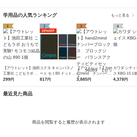
学用品の人気ランキング
もっと見る
1
2
3
4
29%OFF
【アウトレット】池田
コクヨ キャンパスノ
【アウトレット】han
カワダ シティ
工業社 こどもラボ お
ート セミB5 ドット入
d2mind ナンバーブ
ス KBG-15 1
うちで実験! モコモコ
299
り罫線・カラー表紙 A
817
ロックス ブロックジ
3,885
4,378
円
円
円
円
結晶の山 890 1個
罫7mm 30枚 5色セッ
ー バランスアクティ
ト ノ-3CDATNX5
ビティセット 96089
最近見た商品
1セット
商品を閲覧すると履歴が表示されます