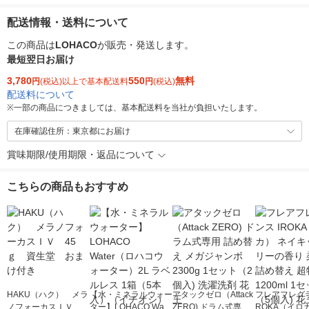
配送情報・送料について
この商品は
LOHACO
が販売・発送します。
最短翌日お届け
3,780
550
無料
円
(税込)以上で基本配送料
円
(税込)
配送料について
※
一部の商品につきましては、基本配送料を当社が負担いたします。
在庫確認住所：東京都にお届け
賞味期限/使用期限・返品について
こちらの商品もおすすめ
HAKU（ハク） メラ
【水・ミネラルウォー
アタックゼロ（Attack
フレアフレグラ
ノフォーカスＩＶ 4
ター】LOHACO Wate
ZERO) ドラム式専用
ROKA（イロ