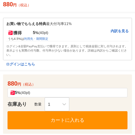
880
円
（税込）
お買い物でもらえる特典
最大付与率11%
内訳を見る
5
獲得
%
(40pt)
うち4.5%は
利用先・期間限定
ログイン&全額PayPay支払いで獲得できます。原則として税抜金額に対し付与されます。
表示よりも実際の付与数、付与率が少ない場合があります。詳細は内訳からご確認くださ
い。
ログインはこちら
880
円
（税込）
5
%
(40pt)
在庫あり
1
数量
カートに入れる