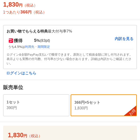
1,830
円
（税込）
366
1つあたり
円
（税込）
お買い物でもらえる特典
最大付与率7%
内訳を見る
5
獲得
%
(83pt)
うち4.5%は
利用先・期間限定
ログイン&全額PayPay支払いで獲得できます。原則として税抜金額に対し付与されます。
表示よりも実際の付与数、付与率が少ない場合があります。詳細は内訳からご確認くださ
い。
ログインはこちら
販売単位
1セット
366円×5セット
390円
1,830円
お得
1,830
円
（税込）