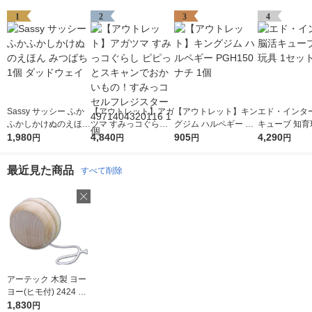
1
2
3
4
Sassy サッシー ふか
【アウトレット】アガ
【アウトレット】キン
エド・インター
ふかしかけぬのえほん
ツマ すみっコぐらし
グジム ハルペギー PG
キューブ 知育
みつばち 1個 ダッド
1,980
ピピっとスキャンでお
4,840
H150ナチ 1個
905
セット
4,290
円
円
円
円
ウェイ
かいもの！すみっコセ
ルフレジスター 4971
最近見た商品
すべて削除
404320116 1個
アーテック 木製 ヨー
お気に入りに
登録しました
ヨー(ヒモ付) 2424 5
個
1,830
円