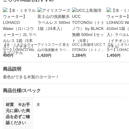
【水・ミネラルウォー
アイリスフーズ 富士
UCC上島珈琲 UCC T
【水・ミネラ
ター】LOHACO Wate
山の強炭酸水 ラベル
OTONOU（トトノ
ター】LOHACO
r（ロハコウォータ
490
レス 500ml 1箱（24
1,420
ウ） by BLACK無糖 5
1,284
r 410ml 1箱
1,450
円
円
円
円
ー）2L ラベルレス 1
本入）
00ml 1セット（6本）
入）ラベルレ
箱（5本入）（イチオ
オシ） オリジ
商品説明
シ） オリジナル
着色ができる木製のヨーヨー！
商品仕様/スペック
材質 ※お手
木
元に届いた商
品を必ずご確
認ください