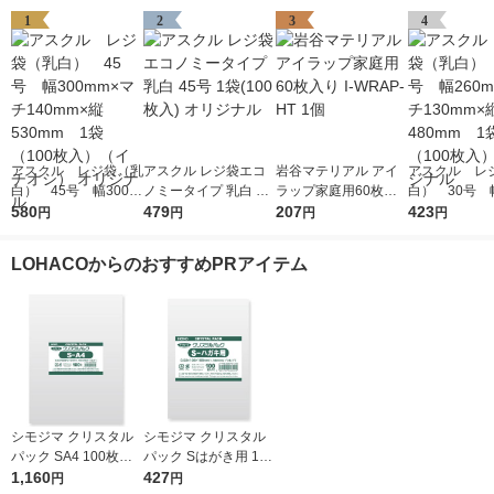
1
2
3
4
アスクル レジ袋（乳
アスクル レジ袋エコ
岩谷マテリアル アイ
アスクル レ
白） 45号 幅300m
ノミータイプ 乳白 45
ラップ家庭用60枚入
白） 30号 幅
m×マチ140mm×縦53
580
号 1袋(100枚入) オリ
479
り I-WRAP-HT 1個
207
m×マチ130m
423
円
円
円
円
0mm 1袋（100枚
ジナル
0mm 1袋（1
入）（イチオシ） オ
入） オリジ
LOHACOからのおすすめPRアイテム
リジナル
シモジマ クリスタル
シモジマ クリスタル
パック SA4 100枚入 6
パック Sはがき用 100
739200 1袋(100枚入)
1,160
枚入 6751700 1袋(10
427
円
円