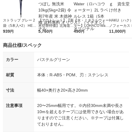
ストラップ グレー 2
【アウトレット】【新
【水・ミネラルウォー
HAKU（ハク
袋（5本入×2） HERO
米切替特価】北海道産
ター】LOHACO Wate
ノフォーカス
939
ES オリジナル
ななつぼし 無洗米 10
5,760
r（ロハコウォータ
490
5ｇ 資生堂
11,000
円
円
円
円
kg(5kg×2袋) 令和7年
ー）2L ラベルレス 1
付き
産 米 木徳神糧 送料無
箱（5本入）（イチオ
商品仕様/スペック
料 オリジナル
シ） オリジナル
カラー
パステルグリーン
材質
本体：R-ABS・POM、刃：ステンレス
寸法
幅40×奥行き20×高さ20mm
注意事項
20〜25mm幅用です。※内径30mm未満や長さ
10mを超えるテープには使用できない場合があ
りますのでご注意ください。※テープは付属し
ておりません。