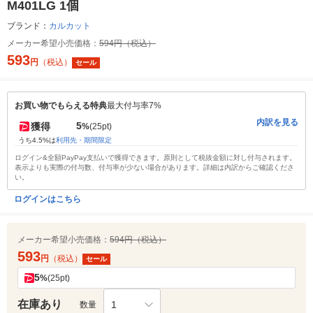
M401LG 1個
ブランド：
カルカット
メーカー希望小売価格：
594円（税込）
593
円
（税込）
セール
お買い物でもらえる特典
最大付与率7%
内訳を見る
5
獲得
%
(25pt)
うち4.5%は
利用先・期間限定
ログイン&全額PayPay支払いで獲得できます。原則として税抜金額に対し付与されます。
表示よりも実際の付与数、付与率が少ない場合があります。詳細は内訳からご確認くださ
い。
ログインはこちら
メーカー希望小売価格：
594円（税込）
593
円
（税込）
セール
5
%
(25pt)
在庫あり
1
数量