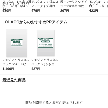
アスクル レジ袋（乳
アスクル レジ袋エコ
岩谷マテリアル アイ
アスクル レ
白） 45号 幅300m
ノミータイプ 乳白 45
ラップ家庭用60枚入
白） 30号 幅
m×マチ140mm×縦53
580
号 1袋(100枚入) オリ
479
り I-WRAP-HT 1個
207
m×マチ130m
423
円
円
円
円
0mm 1袋（100枚
ジナル
0mm 1袋（1
入）（イチオシ） オ
入） オリジ
LOHACOからのおすすめPRアイテム
リジナル
シモジマ クリスタル
シモジマ クリスタル
パック SA4 100枚入 6
パック Sはがき用 100
739200 1袋(100枚入)
1,160
枚入 6751700 1袋(10
427
円
円
0枚入)
最近見た商品
商品を閲覧すると履歴が表示されます