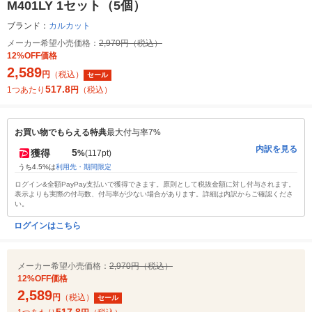
M401LY 1セット（5個）
ブランド：
カルカット
メーカー希望小売価格：
2,970円（税込）
12%OFF価格
2,589
円
（税込）
セール
517.8
1つあたり
円
（税込）
お買い物でもらえる特典
最大付与率7%
内訳を見る
5
獲得
%
(117pt)
うち4.5%は
利用先・期間限定
ログイン&全額PayPay支払いで獲得できます。原則として税抜金額に対し付与されます。
表示よりも実際の付与数、付与率が少ない場合があります。詳細は内訳からご確認くださ
い。
ログインはこちら
メーカー希望小売価格：
2,970円（税込）
12%OFF価格
2,589
円
（税込）
セール