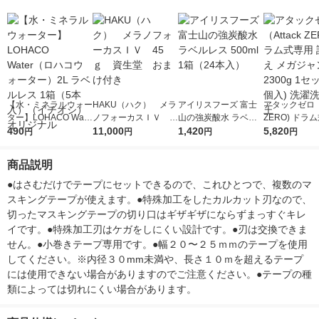
【水・ミネラルウォー
HAKU（ハク） メラ
アイリスフーズ 富士
アタックゼロ（A
ター】LOHACO Wate
ノフォーカスＩＶ 4
山の強炭酸水 ラベル
ZERO) ドラ
r（ロハコウォータ
490
5ｇ 資生堂 おまけ
11,000
レス 500ml 1箱（24
1,420
詰め替え メガ
5,820
円
円
円
円
ー）2L ラベルレス 1
付き
本入）
ボ 2300g 1
箱（5本入）（イチオ
個入) 洗濯洗剤
商品説明
シ） オリジナル
●はさむだけでテープにセットできるので、これひとつで、複数のマ
スキングテープが使えます。●特殊加工をしたカルカット刃なので、
切ったマスキングテープの切り口はギザギザにならずまっすぐキレ
イです。●特殊加工刃はケガをしにくい設計です。●刃は交換できま
せん。●小巻きテープ専用です。●幅２０〜２５ｍｍのテープを使用
してください。※内径３０mm未満や、長さ１０ｍを超えるテープ
には使用できない場合がありますのでご注意ください。●テープの種
類によっては切れにくい場合があります。