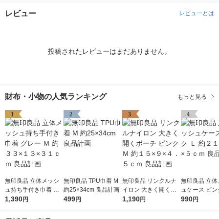
レビュー
レビューとは
投稿されたレビューはまだありません。
財布・小物の人気ランキング
もっと見る
1
2
3
4
無印良品 立体メッシ
無印良品 TPU巾着 M
無印良品 リンクルナ
無印良品 立体
ュ持ち手付き巾着 グ
約25×34cm 良品計画
イロン 大きく開くポ
ュケース ピンク
レー Ｍ 約３３×１３×
1,390
499
ーチ ピンク Ｍ 約１５
1,190
２１×２７×５
990
円
円
円
円
３１ｃｍ 良品計画
×９×４．５ｃｍ 良品
品計画
計画