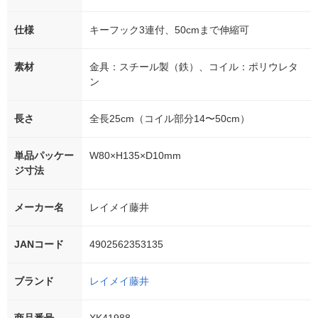
仕様
キーフック3連付、50cmまで伸縮可
素材
金具：スチール製（鉄）、コイル：ポリウレタ
ン
長さ
全長25cm（コイル部分14〜50cm）
単品パッケー
W80×H135×D10mm
ジ寸法
メーカー名
レイメイ藤井
JANコード
4902562353135
ブランド
レイメイ藤井