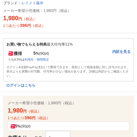
ブランド：
レイメイ藤井
メーカー希望小売価格：
1,980円（税込）
1,980
円
（税込）
396
1つあたり
円
（税込）
お買い物でもらえる特典
最大付与率11%
内訳を見る
5
獲得
%
(90pt)
うち4.5%は
利用先・期間限定
ログイン&全額PayPay支払いで獲得できます。原則として税抜金額に対し付与されます。
表示よりも実際の付与数、付与率が少ない場合があります。詳細は内訳からご確認くださ
い。
ログインはこちら
メーカー希望小売価格：
1,980円（税込）
1,980
円
（税込）
396
1つあたり
円
（税込）
5
%
(90pt)