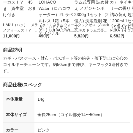
HAKU（ハク） メラ
【水・ミネラルウォー
アタックゼロ（Attack
フレアフレグラ
ノフォーカスＩＶ 4
ター】LOHACO Wate
ZERO) ドラム式専用
ROKA（イロ
5ｇ 資生堂 おまけ
11,000
r（ロハコウォータ
490
詰め替え メガジャン
5,820
イキッドリリ
6,582
円
円
円
円
付き
ー）2L ラベルレス 1
ボ 2300g 1セット（2
柔軟剤 詰め替
箱（5本入）（イチオ
個入) 洗濯洗剤 花王
大 1200ml 
商品説明
シ） オリジナル
（5個入) 花王
カギ・パスケース・財布・パスポート等の紛失・落下防止に安心の
コイルキーチェーンです。約50cmまで伸び、キーフック3連付きで
す。
商品仕様/スペック
本体重量
14g
本体サイズ
全長25cm（コイル部分14〜50cm）
カラー
ピンク