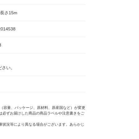
×長さ15m
2014538
3
ださい。
様（容量、パッケージ、原材料、原産国など）が変更
は必ずお届けした商品の商品ラベルや注意書きをご
庫状況等により異なる場合がございます。あらかじ