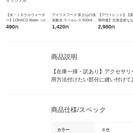
【水・ミネラルウォータ
アイリスフーズ 富士山の強
【アウトレット】【
ー】LOHACO Water（ロハ
炭酸水 ラベルレス 500ml 1
替特価】北海道産な
コウォーター）2L ラベルレ
箱（24本入）
し 無洗米 5kg 1袋 
490
1,420
2,980
円
円
円
ス 1箱（5本入）（イチオ
米 木徳神糧 オリジナ
シ） オリジナル
商品説明
【在庫一掃・訳あり】アクセサリ
用方法付けたい部分に縫い付けて
商品仕様/スペック
カラー
水色