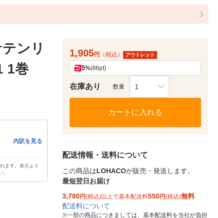
サテンリ
1,905
円
（税込）
アウトレット
1 1巻
5
%
(86pt)
在庫あり
1
数量
カートに入れる
内訳を見る
配送情報・送料について
されます。表示より
この商品は
LOHACO
が販売・発送します。
い。
最短翌日お届け
3,780
550
無料
円
(税込)以上で基本配送料
円
(税込)
配送料について
※
一部の商品につきましては、基本配送料を当社が負担