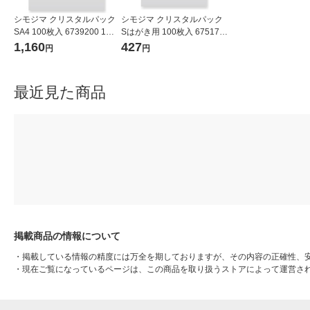
シモジマ クリスタルパック
シモジマ クリスタルパック
SA4 100枚入 6739200 1袋
Sはがき用 100枚入 675170
(100枚入)
0 1袋(100枚入)
1,160
427
円
円
最近見た商品
掲載商品の情報について
・
掲載している情報の精度には万全を期しておりますが、その内容の正確性、
・
現在ご覧になっているページは、この商品を取り扱うストアによって運営さ