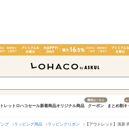
獲得はこちら
レ
トレット
ロハコセール
新着商品
オリジナル商品
クーポン
まとめ割
キ
ピング
ラッピング用品
ラッピングリボン
【アウトレット】清原 両面サ