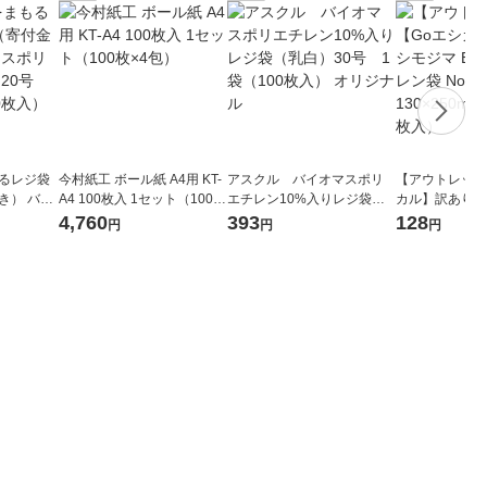
もるレジ袋
今村紙工 ボール紙 A4用 KT-
アスクル バイオマスポリ
【アウトレット
き） バイ
A4 100枚入 1セット（100枚
エチレン10%入りレジ袋
カル】訳あり シ
25%入 2
×4包）
（乳白）30号 1袋（100枚
ポリエチレン袋 No
4,760
393
128
円
円
円
100枚入）
入） オリジナル
50mm 1束（1