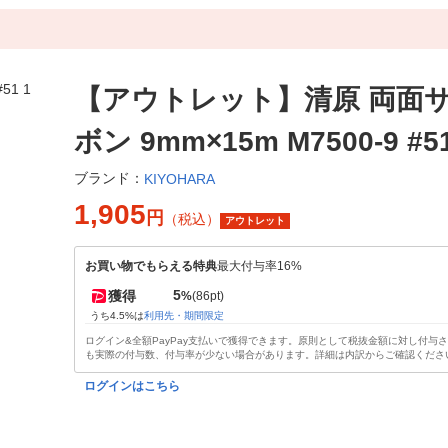
【アウトレット】清原 両面
ボン 9mm×15m M7500-9 #5
ブランド：
KIYOHARA
1,905
円
（税込）
アウトレット
お買い物でもらえる特典
最大付与率16%
5
獲得
%
(86pt)
うち4.5%は
利用先・期間限定
ログイン&全額PayPay支払いで獲得できます。原則として税抜金額に対し付与
も実際の付与数、付与率が少ない場合があります。詳細は内訳からご確認くださ
ログインはこちら