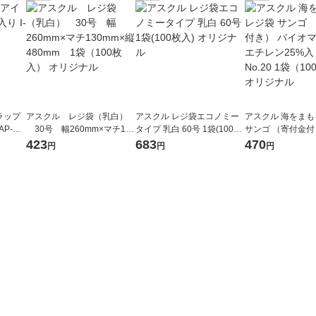
ラップ
アスクル レジ袋（乳白）
アスクル レジ袋エコノミー
アスクル 海をま
AP-HT
30号 幅260mm×マチ130
タイプ 乳白 60号 1袋(100枚
サンゴ （寄付金付
mm×縦480mm 1袋（100
入) オリジナル
オマスポリエチレン
423
683
470
円
円
円
枚入） オリジナル
0号 No.20 1袋（
オリジナル