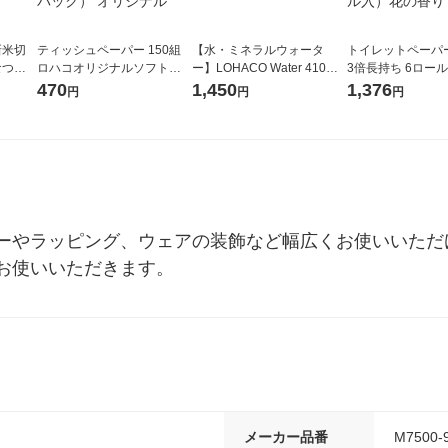
新米切
ティッシュペーパー 150組
【水・ミネラルウォータ
トイレットペーパ
なつぼ
ロハコオリジナルソフトパ
ー】LOHACO Water 410ml
3倍長持ち 6ロール 75m 再
令和7年産
ックティッシュ フィオナ オ
1箱（20本入）ラベルレス
紙配合 スコッテ
470
1,450
1,376
円
円
円
ル
リジナル 1セット（10個：
（イチオシ） オリジナル
パック 1セット（2
5個入×2パック） オリジナ
ロール入）花の香
ル
ーやラッピング、ウェアの装飾など幅広くお使いいただ
お使いいただきます。
メーカー品番
M7500-