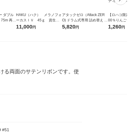
ー ダブル
HAKU（ハク） メラノフォ
アタックゼロ（Attack ZER
【ロハコ限定】
生
ーカスＩＶ 45ｇ 資生
O) ドラム式専用 詰め替え メ
00％りんごジュー
ィフラワー
堂 おまけ付き
ガジャンボ 2300g 1セット
箱（18本入）
11,000
5,820
1,260
円
円
円
パック12
（2個入) 洗濯洗剤 花王
【クイズ付き】
り
ク】（イチオシ
ル
ける両面のサテンリボンです。使
9 #51