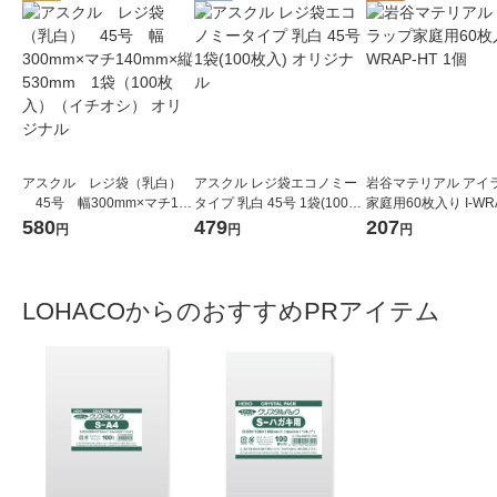
アスクル レジ袋（乳白）
アスクル レジ袋エコノミー
岩谷マテリアル アイ
45号 幅300mm×マチ140
タイプ 乳白 45号 1袋(100枚
家庭用60枚入り I-WR
mm×縦530mm 1袋（100
入) オリジナル
1個
580
479
207
円
円
円
枚入）（イチオシ） オリジ
ナル
LOHACOからのおすすめPRアイテム