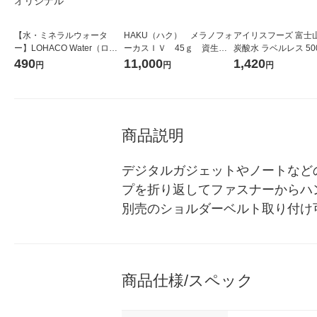
【水・ミネラルウォータ
HAKU（ハク） メラノフォ
アイリスフーズ 富士
ー】LOHACO Water（ロハ
ーカスＩＶ 45ｇ 資生
炭酸水 ラベルレス 500
コウォーター）2L ラベルレ
堂 おまけ付き
箱（24本入）
490
11,000
1,420
円
円
円
ス 1箱（5本入）（イチオ
シ） オリジナル
商品説明
デジタルガジェットやノートなど
プを折り返してファスナーからハ
別売のショルダーベルト取り付け可能（
商品仕様/スペック