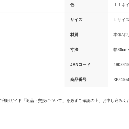
色
１１ネ
サイズ
Ｌサイ
材質
本体/ポ
寸法
幅36cm
JANコード
490341
商品番号
XK4195
ご利用ガイド「返品・交換について」を必ずご確認の上、お申し込みく