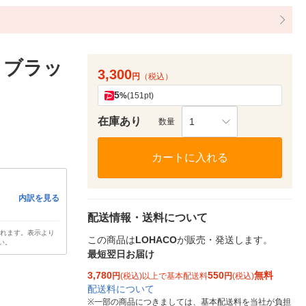
 ブラッ
3,300
円
（税込）
5
%
(151pt)
在庫あり
1
数量
カートに入れる
内訳を見る
配送情報・送料について
されます。表示より
この商品は
LOHACO
が販売・発送します。
い。
最短翌日お届け
3,780
550
無料
円
(税込)以上で基本配送料
円
(税込)
配送料について
※
一部の商品につきましては、基本配送料を当社が負担