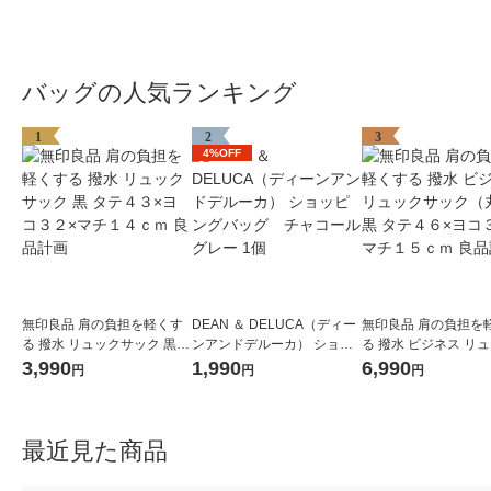
バッグの人気ランキング
1
2
3
4%OFF
無印良品 肩の負担を軽くす
DEAN ＆ DELUCA（ディー
無印良品 肩の負担を
る 撥水 リュックサック 黒
ンアンドデルーカ） ショッ
る 撥水 ビジネス リ
タテ４３×ヨコ３２×マチ１
ピングバッグ チャコール
ック（丸型） 黒 タテ
3,990
1,990
6,990
円
円
円
４ｃｍ 良品計画
グレー 1個
ヨコ３０×マチ１５ｃ
計画
最近見た商品