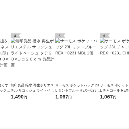
4
5
6
軽くす
無印良品 撥水 再生ポリエス
サーモス ポケットバッグ 23
サーモス ポケット
ュックサ
テル サコッシュ ライトベー
L ミントブルー REXー0231
L チャコール REXー
４６×
ジュ タテ２０×ヨコ２６ｃｍ
MBL 1個
HL 1個
1,490
1,067
1,067
円
円
円
ｍ 良品
良品計画