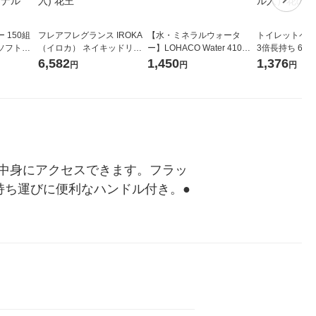
 150組
フレアフレグランス IROKA
【水・ミネラルウォータ
トイレットペー
ソフトパ
（イロカ） ネイキッドリリ
ー】LOHACO Water 410ml
3倍長持ち 6ロール 75
ィオナ オ
ーの香り 柔軟剤 詰め替え 超
1箱（20本入）ラベルレス
紙配合 スコッ
6,582
1,450
1,376
円
円
円
（10個：
特大 1200ml 1セット（5個
（イチオシ） オリジナル
パック 1セット
 オリジナ
入) 花王
ロール入）花の
中身にアクセスできます。フラッ
持ち運びに便利なハンドル付き。●