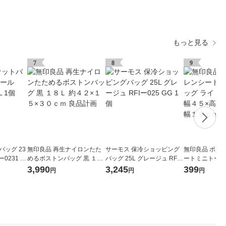
もっと見る
7
8
9
バッグ 23
無印良品 再生ナイロンたた
サーモス 保冷ショッピング
無印良品 ポリ
0231 C
めるボストンバッグ 黒 １８
バッグ 25L グレージュ RFI
ートミニトート
Ｌ 約４２×１５×３０ｃｍ 良
ー025 GG 1個
トベージュ 約
3,990
3,245
399
円
円
円
品計画
６×マチ幅１９