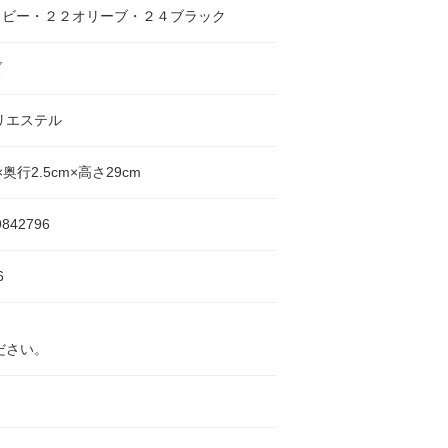
イビー・２２オリーブ・２４ブラック
ズ
リエステル
×奥行2.5cm×高さ29cm
9842796
6
ださい。