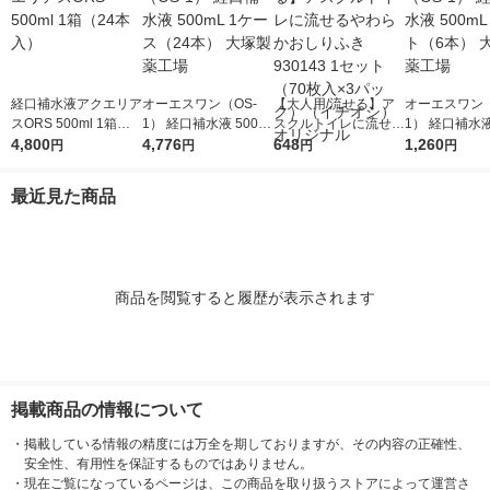
経口補水液アクエリア
オーエスワン（OS-
【大人用/流せる】ア
オーエスワン（
スORS 500ml 1箱（2
1） 経口補水液 500m
スクルトイレに流せる
1） 経口補水液
4本入）
4,800
L 1ケース（24本） 大
4,776
やわらかおしりふき 9
648
L 1セット（6
1,260
円
円
円
円
塚製薬工場
30143 1セット（70枚
塚製薬工場
入×3パック）（イチ
最近見た商品
オシ） オリジナル
商品を閲覧すると履歴が表示されます
掲載商品の情報について
・
掲載している情報の精度には万全を期しておりますが、その内容の正確性、
安全性、有用性を保証するものではありません。
・
現在ご覧になっているページは、この商品を取り扱うストアによって運営さ