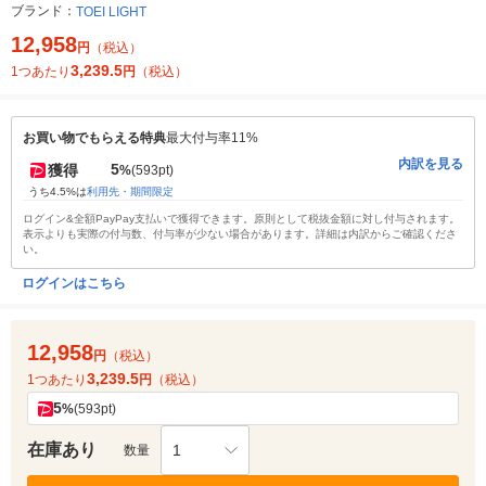
ブランド：
TOEI LIGHT
12,958
円
（税込）
3,239.5
1つあたり
円
（税込）
お買い物でもらえる特典
最大付与率11%
内訳を見る
5
獲得
%
(593pt)
うち4.5%は
利用先・期間限定
ログイン&全額PayPay支払いで獲得できます。原則として税抜金額に対し付与されます。
表示よりも実際の付与数、付与率が少ない場合があります。詳細は内訳からご確認くださ
い。
ログインはこちら
12,958
円
（税込）
3,239.5
1つあたり
円
（税込）
5
%
(593pt)
在庫あり
1
数量