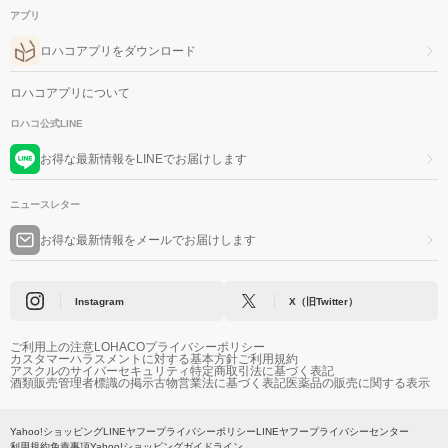
アプリ
ロハコアプリをダウンロード
ロハコアプリについて
ロハコ公式LINE
お得な最新情報をLINEでお届けします
ニュースレター
お得な最新情報をメールでお届けします
Instagram
X（旧Twitter）
ご利用上の注意
LOHACOプライバシーポリシー
カスタマーハラスメントに対する基本方針
ご利用規約
アスクルのサイバーセキュリティ
特定商取引法に基づく表記
酒類販売管理者標識の掲示
古物営業法に基づく表記
医薬品の販売に関する表示
Yahoo!ショッピング
LINEヤフープライバシーポリシー
LINEヤフープライバシーセンター
利用規約
免責事項
Yahoo!ショッピングガイドライン