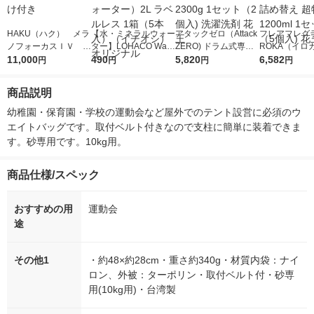
HAKU（ハク） メラ
【水・ミネラルウォー
アタックゼロ（Attack
フレアフレグラ
ノフォーカスＩＶ 4
ター】LOHACO Wate
ZERO) ドラム式専用
ROKA（イロ
5ｇ 資生堂 おまけ
11,000
r（ロハコウォータ
490
詰め替え メガジャン
5,820
イキッドリリ
6,582
円
円
円
円
付き
ー）2L ラベルレス 1
ボ 2300g 1セット（2
柔軟剤 詰め替
箱（5本入）（イチオ
個入) 洗濯洗剤 花王
大 1200ml 
商品説明
シ） オリジナル
（5個入) 花王
幼稚園・保育園・学校の運動会など屋外でのテント設営に必須のウ
エイトバッグです。取付ベルト付きなので支柱に簡単に装着できま
す。砂専用です。10kg用。
商品仕様/スペック
おすすめの用
運動会
途
その他1
・約48×約28cm・重さ約340g・材質内袋：ナイ
ロン、外被：ターポリン・取付ベルト付・砂専
用(10kg用)・台湾製