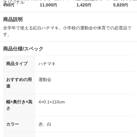
r（ロハコウォータ
490
5ｇ 資生堂 おまけ
11,000
レス 500ml 1箱（24
1,420
詰め替え メガ
5,820
円
円
円
円
ー）2L ラベルレス 1
付き
本入）
ボ 2300g 1
箱（5本入）（イチオ
個入) 洗濯洗剤
商品説明
シ） オリジナル
全学年で使える紅白ハチマキ。小学校の運動会や体育での必需品で
す。
商品仕様/スペック
商品タイプ
ハチマキ
おすすめの用
運動会
途
幅×奥行き×高
4×0.1×110cm
さ
カラー
赤、白