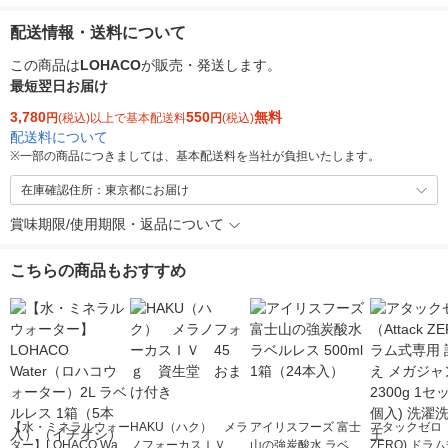
配送情報・送料について
この商品は
LOHACO
が販売・発送します。
最短翌日お届け
3,780
550
無料
円
(税込)以上で基本配送料
円
(税込)
配送料について
※
一部の商品につきましては、基本配送料を当社が負担いたします。
在庫確認住所：東京都にお届け
賞味期限/使用期限・返品について
こちらの商品もおすすめ
【水・ミネラルウォー
HAKU（ハク） メラ
アイリスフーズ 富士
アタックゼロ（A
ター】LOHACO Wate
ノフォーカスＩＶ 4
山の強炭酸水 ラベル
ZERO) ドラ