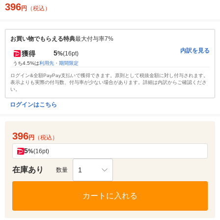
396
円
（税込）
お買い物でもらえる特典
最大付与率7%
内訳を見る
5
獲得
%
(16pt)
うち4.5%は
利用先・期間限定
ログイン&全額PayPay支払いで獲得できます。原則として税抜金額に対し付与されます。
表示よりも実際の付与数、付与率が少ない場合があります。詳細は内訳からご確認くださ
い。
ログインはこちら
396
円
（税込）
5
%
(16pt)
在庫あり
1
数量
カートに入れる