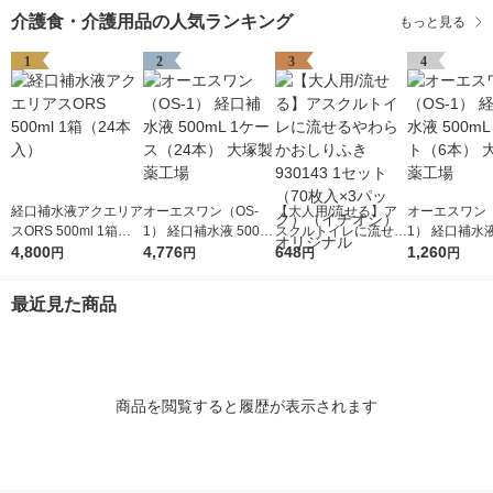
介護食・介護用品の人気ランキング
もっと見る
1
2
3
4
経口補水液アクエリア
オーエスワン（OS-
【大人用/流せる】ア
オーエスワン（
スORS 500ml 1箱（2
1） 経口補水液 500m
スクルトイレに流せる
1） 経口補水液
4本入）
4,800
L 1ケース（24本） 大
4,776
やわらかおしりふき 9
648
L 1セット（6
1,260
円
円
円
円
塚製薬工場
30143 1セット（70枚
塚製薬工場
入×3パック）（イチ
最近見た商品
オシ） オリジナル
商品を閲覧すると履歴が表示されます