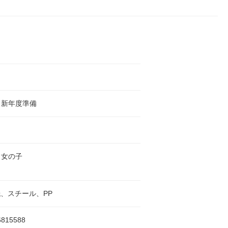
・新年度準備
、女の子
紙、スチール、PP
6815588