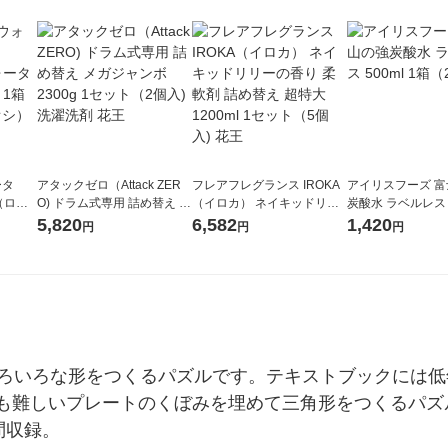
ータ
アタックゼロ（Attack ZER
フレアフレグランス IROKA
アイリスフーズ 
r（ロハ
O) ドラム式専用 詰め替え メ
（イロカ） ネイキッドリリ
炭酸水 ラベルレス 5
ベルレ
ガジャンボ 2300g 1セット
ーの香り 柔軟剤 詰め替え 超
箱（24本入）
5,820
6,582
1,420
円
円
円
チオ
（2個入) 洗濯洗剤 花王
特大 1200ml 1セット（5個
入) 花王
いろいろな形をつくるパズルです。テキストブックには
も難しいプレートのくぼみを埋めて三角形をつくるパズ
問収録。