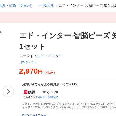
玩具・雑貨（学童用）
一般玩具
エド・インター 智脳ビーズ 知育玩
エド・インター 智脳ビーズ 
1セット
エド・インター
ブランド：
1件のレビュー
2,970
円
（税込）
お買い物でもらえる特典
最大付与率11%
5
獲得
%
(135pt)
うち4.5%は
利用先・期間限定
ログイン&全額PayPay支払いで獲得できます。原則として税抜金額に対し付与
も実際の付与数、付与率が少ない場合があります。詳細は内訳からご確認くださ
ログインはこちら