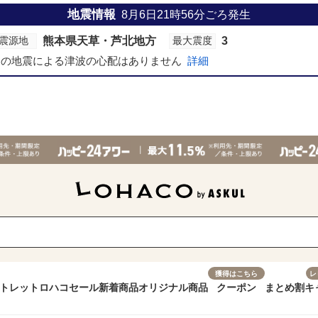
地震情報
8月6日21時56分
ごろ発生
熊本県天草・芦北地方
3
震源地
最大震度
この地震による津波の心配はありません
詳細
獲得はこちら
レ
トレット
ロハコセール
新着商品
オリジナル商品
クーポン
まとめ割
キ