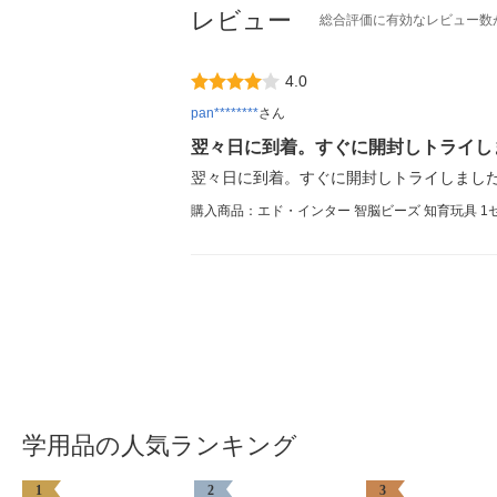
レビュー
総合評価に有効なレビュー数
4.0
pan********
さん
翌々日に到着。すぐに開封しトライし
翌々日に到着。すぐに開封しトライしまし
購入商品：エド・インター 智脳ビーズ 知育玩具 1
学用品の人気ランキング
1
2
3