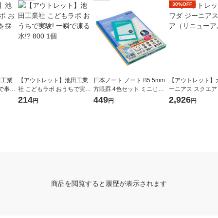
30%OFF
田工業
【アウトレット】池田工業
日本ノート ノート B5 5mm
【アウトレット】
で事
社 こどもラボ おうちで実験!
方眼罫 4色セット ミニじゆ
ーニアス スクエ
 1個
一瞬で凍る水!? 800 1個
うノートおまけ付 学習帳 LM
ーアル） 1個
214
449
2,926
円
円
円
U5G04M
商品を閲覧すると履歴が表示されます