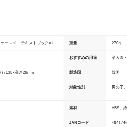
納ケース×1、テキストブック×1
重量
270g
おすすめの用途
卒入園
奥行135×高さ28mm
製造国
韓国
対象性別
男の子
素材
ABS、
JANコード
494174