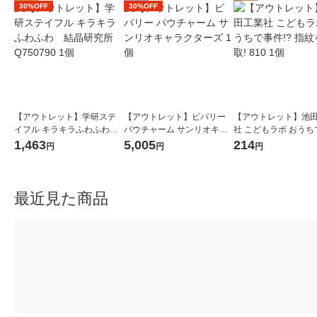
30%OFF
30%OFF
【アウトレット】学研ステ
【アウトレット】ビバリー
【アウトレット】池
イフル キラキラふわふわ
パウチャーム サンリオキャ
社 こどもラボ おうち
結晶研究所 Q750790 1個
ラクターズ 1個
件!? 指紋を採取! 810
1,463
5,005
214
円
円
円
最近見た商品