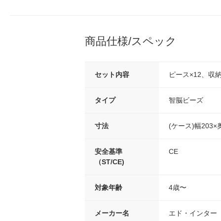
商品仕様/スペック
セット内容
ピース×12、収
タイプ
智脳ビーズ
寸法
(ケース)幅203×
安全基準
CE
（ST/CE)
対象年齢
4歳〜
メーカー名
エド・インター