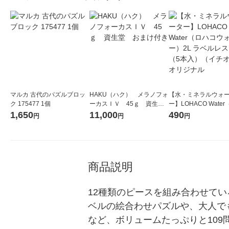
マルカ 古代のパズルブロッ
HAKU（ハク） メラノフォ
【水・ミネラルウォ
ク 175477 1個
ーカスＩＶ 45ｇ 資生
ー】LOHACO Wate
堂 おまけ付き
コウォーター）2L ラ
1,650
11,000
490
円
円
円
ス 1箱（5本入）（イ
シ） オリジナル
商品説明
12種類のピースを組み合わせて
ベルの絵合わせパズルや、大人で
など、ボリュームたっぷりと109