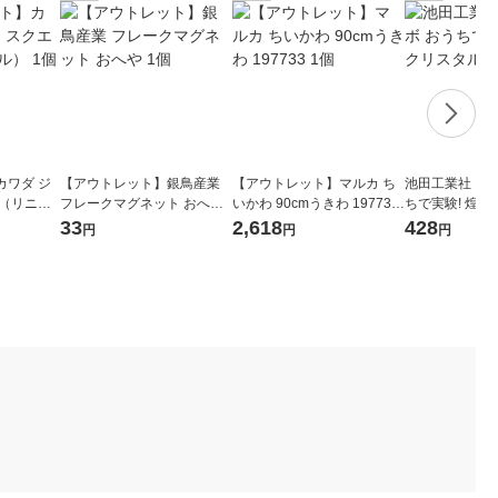
カワダ ジ
【アウトレット】銀鳥産業
【アウトレット】マルカ ち
池田工業社 こ
ア（リニュ
フレークマグネット おへや
いかわ 90cmうきわ 197733
ちで実験! 煌
1個
1個
780 1個
33
2,618
428
円
円
円