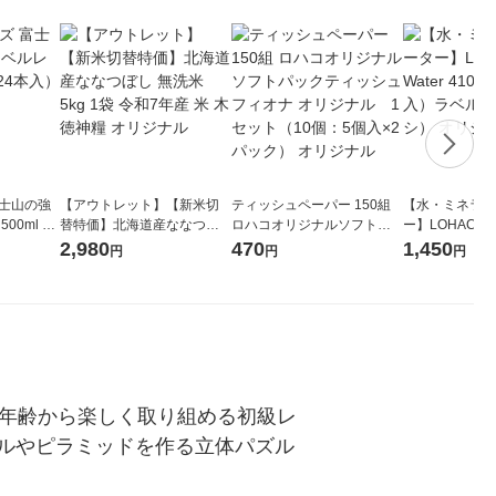
富士山の強
【アウトレット】【新米切
ティッシュペーパー 150組
【水・ミネラル
00ml 1
替特価】北海道産ななつぼ
ロハコオリジナルソフトパ
ー】LOHACO Wa
し 無洗米 5kg 1袋 令和7年産
ックティッシュ フィオナ オ
1箱（20本入
2,980
470
1,450
円
円
円
米 木徳神糧 オリジナル
リジナル 1セット（10個：
（イチオシ） 
5個入×2パック） オリジナ
ル
低年齢から楽しく取り組める初級レ
ルやピラミッドを作る立体パズル