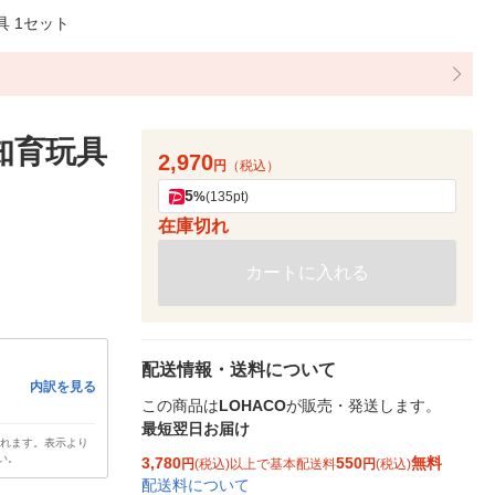
具 1セット
知育玩具
2,970
円
（税込）
5
%
(135pt)
在庫切れ
カートに入れる
配送情報・送料について
内訳を見る
この商品は
LOHACO
が販売・発送します。
最短翌日お届け
されます。表示より
い。
3,780
550
無料
円
(税込)以上で基本配送料
円
(税込)
配送料について