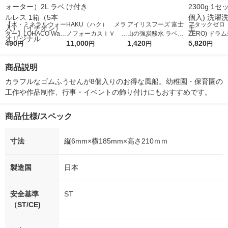
【水・ミネラルウォー
HAKU（ハク） メラ
アイリスフーズ 富士
アタックゼロ（A
ター】LOHACO Wate
ノフォーカスＩＶ 4
山の強炭酸水 ラベル
ZERO) ドラ
r（ロハコウォータ
490
5ｇ 資生堂 おまけ
11,000
レス 500ml 1箱（24
1,420
詰め替え メガ
5,820
円
円
円
円
ー）2L ラベルレス 1
付き
本入）
ボ 2300g 1
箱（5本入）（イチオ
個入) 洗濯洗剤
商品説明
シ） オリジナル
カラフルなゴムふうせんが8個入りのお得な風船。幼稚園・保育園の
工作や作品制作、行事・イベントの飾り付けにもおすすめです。
商品仕様/スペック
寸法
縦6mm×横185mm×高さ210ｍｍ
製造国
日本
安全基準
ST
（ST/CE)