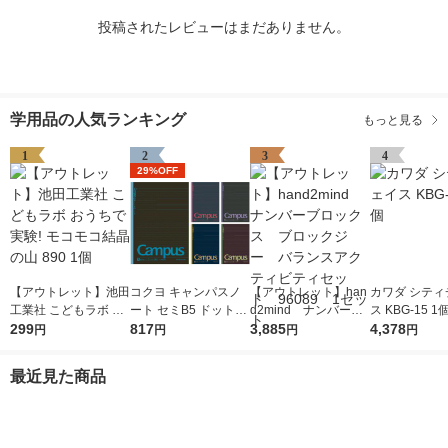
投稿されたレビューはまだありません。
学用品の人気ランキング
もっと見る
1
2
3
4
29%OFF
【アウトレット】池田
コクヨ キャンパスノ
【アウトレット】han
カワダ シティ
工業社 こどもラボ お
ート セミB5 ドット入
d2mind ナンバーブ
ス KBG-15 1
うちで実験! モコモコ
299
り罫線・カラー表紙 A
817
ロックス ブロックジ
3,885
4,378
円
円
円
円
結晶の山 890 1個
罫7mm 30枚 5色セッ
ー バランスアクティ
ト ノ-3CDATNX5
ビティセット 96089
最近見た商品
1セット