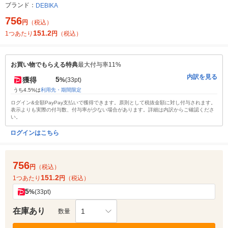
ブランド：
DEBIKA
756
円
（税込）
151.2
1つあたり
円
（税込）
お買い物でもらえる特典
最大付与率11%
内訳を見る
5
獲得
%
(33pt)
うち4.5%は
利用先・期間限定
ログイン&全額PayPay支払いで獲得できます。原則として税抜金額に対し付与されます。
表示よりも実際の付与数、付与率が少ない場合があります。詳細は内訳からご確認くださ
い。
ログインはこちら
756
円
（税込）
151.2
1つあたり
円
（税込）
5
%
(33pt)
在庫あり
1
数量