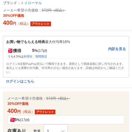
ブランド：
トイローヤル
メーカー希望小売価格：
572円（税込）
30%OFF価格
400
円
（税込）
アウトレット
お買い物でもらえる特典
最大付与率16%
内訳を見る
5
獲得
%
(17pt)
うち4.5%は
利用先・期間限定
ログイン&全額PayPay支払いで獲得できます。原則として税抜金額に対し付与されます。
表示よりも実際の付与数、付与率が少ない場合があります。詳細は内訳からご確認くださ
い。
ログインはこちら
メーカー希望小売価格：
572円（税込）
30%OFF価格
400
円
（税込）
アウトレット
5
%
(17pt)
在庫あり
1
数量