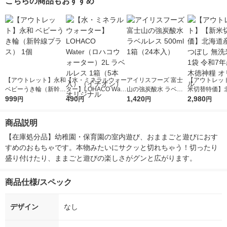
こちらの商品もおすすめ
【アウトレット】永和
【水・ミネラルウォー
アイリスフーズ 富士
【アウトレッ
ベビーうき輪（新幹線
ター】LOHACO Wate
山の強炭酸水 ラベル
米切替特価】
プラス） 1個
999
r（ロハコウォータ
490
レス 500ml 1箱（24
1,420
ななつぼし 無洗
2,980
円
円
円
円
ー）2L ラベルレス 1
本入）
g 1袋 令和7年
箱（5本入）（イチオ
徳神糧 オリジ
商品説明
シ） オリジナル
【在庫処分品】幼稚園・保育園の室内遊び、おままごと遊びにおす
すめのおもちゃです。本物みたいにサクッと切れちゃう！切ったり
盛り付けたり、ままごと遊びの楽しさがグンと広がります。
商品仕様/スペック
デザイン
なし