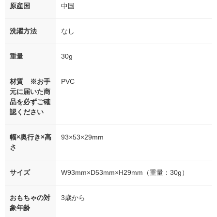
原産国
中国
洗濯方法
なし
重量
30g
材質 ※お手
PVC
元に届いた商
品を必ずご確
認ください
幅×奥行き×高
93×53×29mm
さ
サイズ
W93mm×D53mm×H29mm（重量：30g）
おもちゃの対
3歳から
象年齢