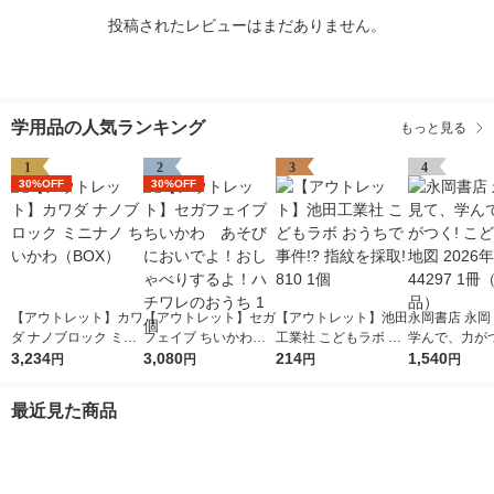
投稿されたレビューはまだありません。
学用品の人気ランキング
もっと見る
1
2
3
4
30%OFF
30%OFF
【アウトレット】カワ
【アウトレット】セガ
【アウトレット】池田
永岡書店 永岡
ダ ナノブロック ミニ
フェイブ ちいかわ
工業社 こどもラボ お
学んで、力がつ
ナノ ちいかわ（BO
3,234
あそびにおいでよ！お
3,080
うちで事件!? 指紋を
214
ども日本地図 2
1,540
円
円
円
円
X）
しゃべりするよ！ハチ
採取! 810 1個
版 44297 1
ワレのおうち 1個
品）
最近見た商品