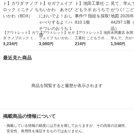
【アウトレット】カワ
【アウトレット】セガ
【アウトレット】池田
永岡書店 永岡
ダ ナノブロック ミニ
フェイブ ちいかわ
工業社 こどもラボ お
学んで、力がつ
ナノ ちいかわ（BO
3,234
あそびにおいでよ！お
3,080
うちで事件!? 指紋を
214
ども日本地図 2
1,540
円
円
円
円
X）
しゃべりするよ！ハチ
採取! 810 1個
版 44297 1
ワレのおうち 1個
品）
最近見た商品
商品を閲覧すると履歴が表示されます
掲載商品の情報について
・
掲載している情報の精度には万全を期しておりますが、その内容の正確性、
安全性、有用性を保証するものではありません。