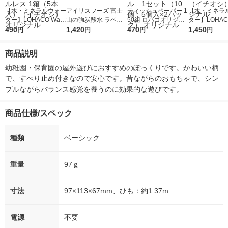
【水・ミネラルウォー
アイリスフーズ 富士
ティッシュペーパー 1
【水・ミネラ
ター】LOHACO Wate
山の強炭酸水 ラベル
50組 ロハコオリジナ
ター】LOHACO
r（ロハコウォータ
490
レス 500ml 1箱（24
1,420
ルソフトパックティッ
470
r 410ml 1箱
1,450
円
円
円
円
ー）2L ラベルレス 1
本入）
シュ フィオナ オリジ
入）ラベルレ
箱（5本入）（イチオ
ナル 1セット（10
オシ） オリジ
商品説明
シ） オリジナル
個：5個入×2パック）
オリジナル
幼稚園・保育園の屋外遊びにおすすめのぽっくりです。かわいい柄
で、すべり止め付きなので安心です。昔ながらのおもちゃで、シン
プルながらバランス感覚を養うのに効果的な遊びです。
商品仕様/スペック
種類
ベーシック
重量
97ｇ
寸法
97×113×67mm、ひも：約1.37m
電源
不要