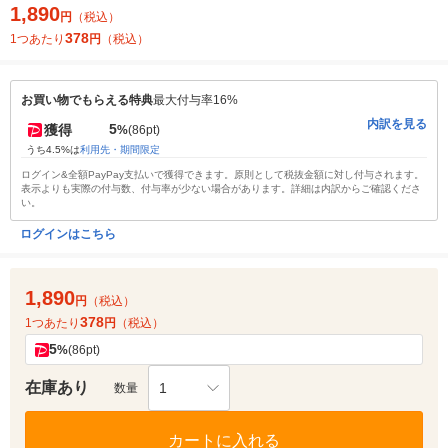
1,890
円
（税込）
378
1つあたり
円
（税込）
お買い物でもらえる特典
最大付与率16%
内訳を見る
5
獲得
%
(86pt)
うち4.5%は
利用先・期間限定
ログイン&全額PayPay支払いで獲得できます。原則として税抜金額に対し付与されます。
表示よりも実際の付与数、付与率が少ない場合があります。詳細は内訳からご確認くださ
い。
ログインはこちら
1,890
円
（税込）
378
1つあたり
円
（税込）
5
%
(86pt)
在庫あり
1
数量
カートに入れる