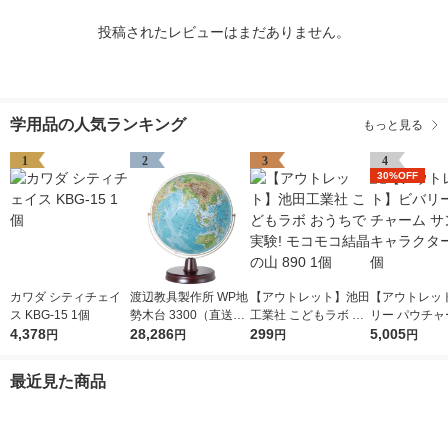
投稿されたレビューはまだありません。
学用品の人気ランキング
もっと見る
1
2
3
4
30%OFF
カワダ シティチェイ
渡辺教具製作所 WP地
【アウトレット】池田
【アウトレッ
ス KBG-15 1個
勢木台 3300（直送
工業社 こどもラボ お
リー パウチャ
4,378
品）
28,286
うちで実験! モコモコ
299
ンリオキャラ
5,005
円
円
円
円
結晶の山 890 1個
1個
最近見た商品