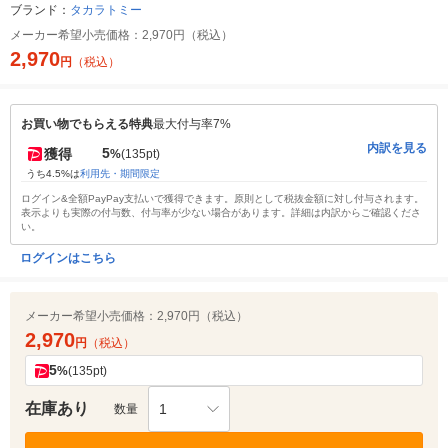
ブランド：
タカラトミー
メーカー希望小売価格：
2,970円（税込）
2,970
円
（税込）
お買い物でもらえる特典
最大付与率7%
内訳を見る
5
獲得
%
(135pt)
うち4.5%は
利用先・期間限定
ログイン&全額PayPay支払いで獲得できます。原則として税抜金額に対し付与されます。
表示よりも実際の付与数、付与率が少ない場合があります。詳細は内訳からご確認くださ
い。
ログインはこちら
メーカー希望小売価格：
2,970円（税込）
2,970
円
（税込）
5
%
(135pt)
在庫あり
1
数量