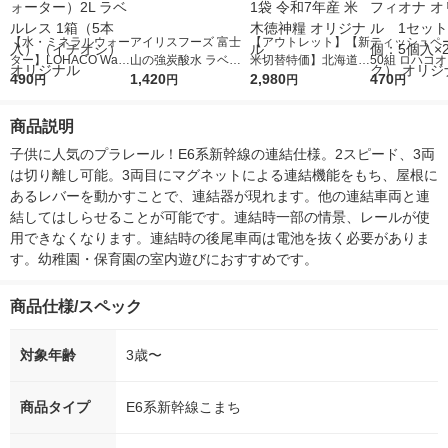
【水・ミネラルウォー
アイリスフーズ 富士
【アウトレット】【新
ティッシュペー
ター】LOHACO Wate
山の強炭酸水 ラベル
米切替特価】北海道産
50組 ロハコ
r（ロハコウォータ
490
レス 500ml 1箱（24
1,420
ななつぼし 無洗米 5k
2,980
ルソフトパッ
470
円
円
円
円
ー）2L ラベルレス 1
本入）
g 1袋 令和7年産 米 木
シュ フィオナ
箱（5本入）（イチオ
徳神糧 オリジナル
ナル 1セット
商品説明
シ） オリジナル
個：5個入×2
オリジナル
子供に人気のプラレール！E6系新幹線の連結仕様。2スピード、3両
は切り離し可能。3両目にマグネットによる連結機能をもち、屋根に
あるレバーを動かすことで、連結器が現れます。他の連結車両と連
結してはしらせることが可能です。連結時一部の情景、レールが使
用できなくなります。連結時の後尾車両は電池を抜く必要がありま
す。幼稚園・保育園の室内遊びにおすすめです。
商品仕様/スペック
対象年齢
3歳〜
商品タイプ
E6系新幹線こまち