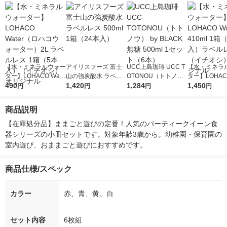
【水・ミネラルウォー
アイリスフーズ 富士
UCC上島珈琲 UCC T
【水・ミネラ
ター】LOHACO Wate
山の強炭酸水 ラベル
OTONOU（トトノ
ター】LOHACO
r（ロハコウォータ
490
レス 500ml 1箱（24
1,420
ウ） by BLACK無糖 5
1,284
r 410ml 1箱
1,450
円
円
円
円
ー）2L ラベルレス 1
本入）
00ml 1セット（6本）
入）ラベルレ
箱（5本入）（イチオ
オシ） オリジ
商品説明
シ） オリジナル
【在庫処分品】ままごと遊びの定番！人気のパーティークイーン食
器シリーズの小皿セットです。対象年齢3歳から。幼稚園・保育園の
室内遊び、おままごと遊びにおすすめです。
商品仕様/スペック
カラー
赤、青、黄、白
セット内容
6枚組