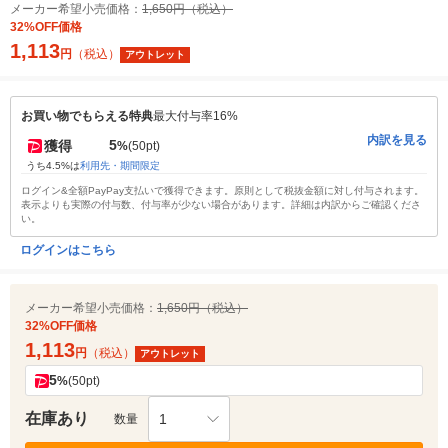
メーカー希望小売価格：
1,650円（税込）
32%OFF価格
1,113
円
（税込）
アウトレット
お買い物でもらえる特典
最大付与率16%
内訳を見る
5
獲得
%
(50pt)
うち4.5%は
利用先・期間限定
ログイン&全額PayPay支払いで獲得できます。原則として税抜金額に対し付与されます。
表示よりも実際の付与数、付与率が少ない場合があります。詳細は内訳からご確認くださ
い。
ログインはこちら
メーカー希望小売価格：
1,650円（税込）
32%OFF価格
1,113
円
（税込）
アウトレット
5
%
(50pt)
在庫あり
1
数量