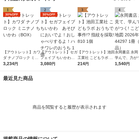
1
2
3
4
30%OFF
30%OFF
【アウトレット】カワ
【アウトレット】セガ
【アウトレット】池田
永岡書店 永岡
ダ ナノブロック ミニ
フェイブ ちいかわ
工業社 こどもラボ お
学んで、力がつ
ナノ ちいかわ（BO
3,234
あそびにおいでよ！お
3,080
うちで事件!? 指紋を
214
ども日本地図 2
1,540
円
円
円
円
X）
しゃべりするよ！ハチ
採取! 810 1個
版 44297 1
ワレのおうち 1個
品）
最近見た商品
商品を閲覧すると履歴が表示されます
掲載商品の情報について