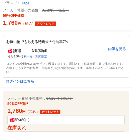
ブランド：
Hape
メーカー希望小売価格：
3,520円（税込）
50%OFF価格
1,760
円
（税込）
アウトレット
お買い物でもらえる特典
最大付与率7%
内訳を見る
5
獲得
%
(80pt)
うち4.5%は
利用先・期間限定
ログイン&全額PayPay支払いで獲得できます。原則として税抜金額に対し付与されます。
表示よりも実際の付与数、付与率が少ない場合があります。詳細は内訳からご確認くださ
い。
ログインはこちら
メーカー希望小売価格：
3,520円（税込）
50%OFF価格
1,760
円
（税込）
アウトレット
5
%
(80pt)
在庫切れ