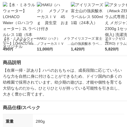
【水・ミネラルウォー
HAKU（ハク） メラ
アイリスフーズ 富士
アタックゼロ（A
ター】LOHACO Wate
ノフォーカスＩＶ 4
山の強炭酸水 ラベル
ZERO) ドラ
r（ロハコウォータ
490
5ｇ 資生堂 おまけ
11,000
レス 500ml 1箱（24
1,420
詰め替え メガ
5,820
円
円
円
円
ー）2L ラベルレス 1
付き
本入）
ボ 2300g 1
箱（5本入）（イチオ
個入) 洗濯洗剤
商品説明
シ） オリジナル
【在庫一掃・訳あり】ハペのおもちゃは、成長段階に応じていろい
ろな力を自然に身に付けることができるため、ドイツ国内の多くの
幼稚園で採用されています。幼少期の遊びは、才能や個性を育てる
大切なものだから。ひとりひとりが持っている可能性を引き出し、
大きく豊かに育てます。
商品仕様/スペック
重量
280g