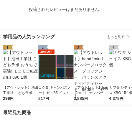
投稿されたレビューはまだありません。
学用品の人気ランキング
もっと見る
1
2
3
4
29%OFF
【アウトレット】池田
コクヨ キャンパスノ
【アウトレット】han
カワダ シティ
工業社 こどもラボ お
ート セミB5 ドット入
d2mind ナンバーブ
ス KBG-15 1
うちで実験! モコモコ
299
り罫線・カラー表紙 A
817
ロックス ブロックジ
3,885
4,378
円
円
円
円
結晶の山 890 1個
罫7mm 30枚 5色セッ
ー バランスアクティ
ト ノ-3CDATNX5
ビティセット 96089
最近見た商品
1セット