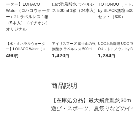
【水・ミネラルウォータ
アイリスフーズ 富士山の強
UCC上島珈琲 UCC T
ー】LOHACO Water（ロハ
炭酸水 ラベルレス 500ml 1
OU（トトノウ） by B
コウォーター）2L ラベルレ
箱（24本入）
無糖 500ml 1セット
490
1,420
1,284
円
円
円
ス 1箱（5本入）（イチオ
シ） オリジナル
商品説明
【在庫処分品】最大飛距離約30
遊び・スポーツ、夏祭りなどのイ