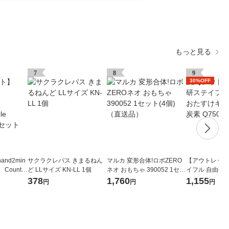
もっと見る
7
8
9
30%OFF
nd2min
サクラクレパス きまるねん
マルカ 変形合体!ロボZERO
【アウトレット
 Countin
ど LLサイズ KN-LL 1個
ネオ おもちゃ 390052 1セッ
イフル 自由研
95401 1
ト(4個)（直送品）
ット 二酸化炭素
378
1,760
1,155
円
円
円
1個