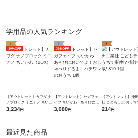
学用品の人気ランキング
1
2
3
30%OFF
30%OFF
【アウトレット】カワダ ナ
【アウトレット】セガフェ
【アウトレット】池
ノブロック ミニナノ ちいか
イブ ちいかわ あそびにお
社 こどもラボ おうち
わ（BOX）
いでよ！おしゃべりする
件!? 指紋を採取! 810
3,234
3,080
214
円
円
円
よ！ハチワレのおうち 1個
最近見た商品