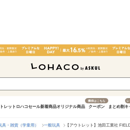
獲得はこちら
レ
トレット
ロハコセール
新着商品
オリジナル商品
クーポン
まとめ割
キ
玩具・雑貨（学童用）
一般玩具
【アウトレット】池田工業社 FIELD