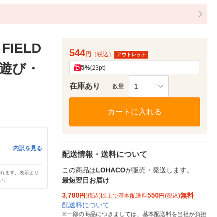
IELD
544
円
（税込）
アウトレット
外遊び・
5
%
(23pt)
在庫あり
1
数量
カートに入れる
内訳を見る
配送情報・送料について
この商品は
LOHACO
が販売・発送します。
されます。表示より
最短翌日お届け
い。
3,780
550
無料
円
(税込)以上で基本配送料
円
(税込)
配送料について
※
一部の商品につきましては、基本配送料を当社が負担