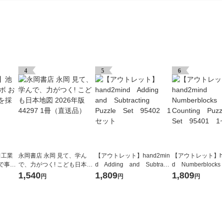
4
5
6
田工業
永岡書店 永岡 見て、学ん
【アウトレット】hand2min
【アウトレット】ha
で事
で、力がつく! こども日本地
d Adding and Subtracti
d Numberblocks
 1個
図 2026年版 44297 1冊（直
ng Puzzle Set 95402
g Puzzle Set 
1,540
1,809
1,809
円
円
円
送品）
1セット
セット