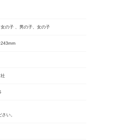
女の子 、男の子、女の子
×243mm
業社
6
ださい。