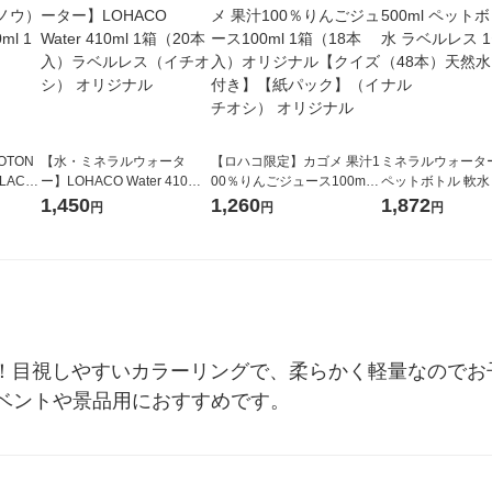
OTON
【水・ミネラルウォータ
【ロハコ限定】カゴメ 果汁1
ミネラルウォーター 
LACK
ー】LOHACO Water 410ml
00％りんごジュース100ml 1
ペットボトル 軟水
（6本）
1箱（20本入）ラベルレス
箱（18本入）オリジナル
ス 1セット（48
1,450
1,260
1,872
円
円
円
（イチオシ） オリジナル
【クイズ付き】【紙パッ
オリジナル
ク】（イチオシ） オリジナ
ル
m！目視しやすいカラーリングで、柔らかく軽量なので
ベントや景品用におすすめです。