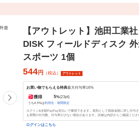
【アウトレット】池田工業社 F
DISK フィールドディスク 
スポーツ 1個
544
円
（税込）
アウトレット
お買い物でもらえる特典
最大付与率16%
5
獲得
%
(23pt)
うち4.5%は
利用先・期間限定
ログイン&全額PayPay支払いで獲得できます。原則として税抜金額に対し付与
も実際の付与数、付与率が少ない場合があります。詳細は内訳からご確認くださ
ログインはこちら