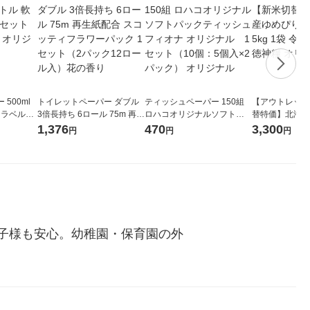
500ml
トイレットペーパー ダブル
ティッシュペーパー 150組
【アウトレット
 ラベルレ
3倍長持ち 6ロール 75m 再生
ロハコオリジナルソフトパ
替特価】北海道
本）天然水
紙配合 スコッティフラワー
ックティッシュ フィオナ オ
か 無洗米 5kg
1,376
470
3,300
円
円
円
パック 1セット（2パック12
リジナル 1セット（10個：
米 木徳神糧 オ
ロール入）花の香り
5個入×2パック） オリジナ
ル
お子様も安心。幼稚園・保育園の外