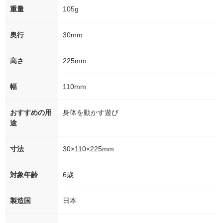
重量
105g
奥行
30mm
高さ
225mm
幅
110mm
おすすめの用
身体を動かす遊び
途
寸法
30×110×225mm
対象年齢
6歳
製造国
日本