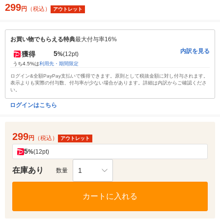
299
円
（税込）
アウトレット
お買い物でもらえる特典
最大付与率16%
内訳を見る
5
獲得
%
(12pt)
うち4.5%は
利用先・期間限定
ログイン&全額PayPay支払いで獲得できます。原則として税抜金額に対し付与されます。
表示よりも実際の付与数、付与率が少ない場合があります。詳細は内訳からご確認くださ
い。
ログインはこちら
299
円
（税込）
アウトレット
5
%
(12pt)
在庫あり
1
数量
カートに入れる