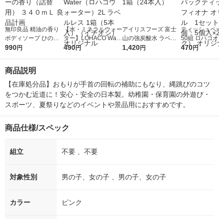
無印良品 精油の香り
【水・ミネラルウォー
アイリスフーズ 富士
ティッシュペー
ボディソープ ひのき
ター】LOHACO Wate
山の強炭酸水 ラベル
50組 ロハコ
＆ラベンダーの香り
990
r（ロハコウォータ
490
レス 500ml 1箱（24
1,420
ルソフトパッ
470
円
円
円
円
（詰替用） ３４０ｍ
ー）2L ラベルレス 1
本入）
シュ フィオナ
Ｌ 良品計画
箱（5本入）（イチオ
ナル 1セット
商品説明
シ） オリジナル
個：5個入×2
オリジナル
【在庫処分品】おもりが手首の回転の補助にもなり、縄跳びのコツ
をつかむ近道に！安心・安全の日本製。幼稚園・保育園の外遊び・
スポーツ、夏祭りなどのイベントや景品用におすすめです。
商品仕様/スペック
組立
不要 、不要
対象性別
男の子、女の子 、男の子、女の子
カラー
ピンク