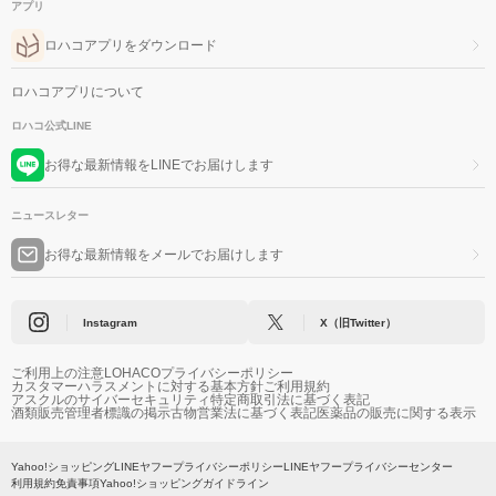
アプリ
ロハコアプリをダウンロード
ロハコアプリについて
ロハコ公式LINE
お得な最新情報をLINEでお届けします
ニュースレター
お得な最新情報をメールでお届けします
Instagram
X（旧Twitter）
ご利用上の注意
LOHACOプライバシーポリシー
カスタマーハラスメントに対する基本方針
ご利用規約
アスクルのサイバーセキュリティ
特定商取引法に基づく表記
酒類販売管理者標識の掲示
古物営業法に基づく表記
医薬品の販売に関する表示
Yahoo!ショッピング
LINEヤフープライバシーポリシー
LINEヤフープライバシーセンター
利用規約
免責事項
Yahoo!ショッピングガイドライン