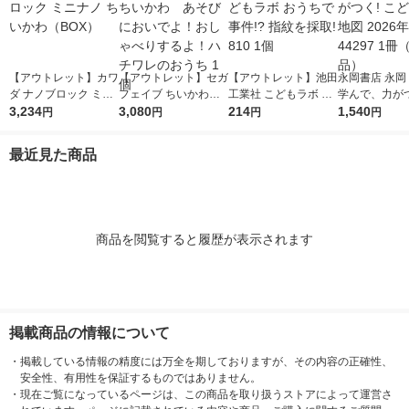
【アウトレット】カワ
【アウトレット】セガ
【アウトレット】池田
永岡書店 永岡
ダ ナノブロック ミニ
フェイブ ちいかわ
工業社 こどもラボ お
学んで、力がつ
ナノ ちいかわ（BO
3,234
あそびにおいでよ！お
3,080
うちで事件!? 指紋を
214
ども日本地図 2
1,540
円
円
円
円
X）
しゃべりするよ！ハチ
採取! 810 1個
版 44297 1
ワレのおうち 1個
品）
最近見た商品
商品を閲覧すると履歴が表示されます
掲載商品の情報について
・
掲載している情報の精度には万全を期しておりますが、その内容の正確性、
安全性、有用性を保証するものではありません。
・
現在ご覧になっているページは、この商品を取り扱うストアによって運営さ