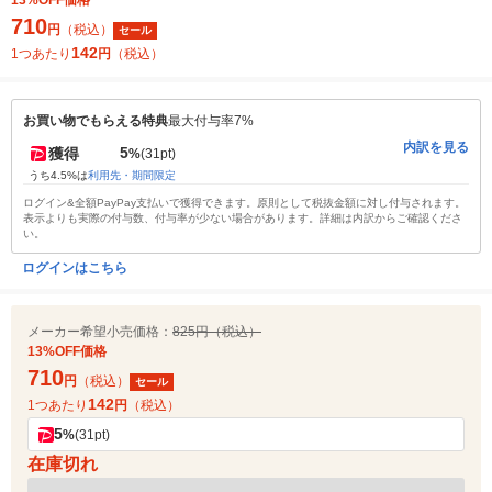
13%OFF価格
710
円
（税込）
セール
142
1つあたり
円
（税込）
お買い物でもらえる特典
最大付与率7%
内訳を見る
5
獲得
%
(31pt)
うち4.5%は
利用先・期間限定
ログイン&全額PayPay支払いで獲得できます。原則として税抜金額に対し付与されます。
表示よりも実際の付与数、付与率が少ない場合があります。詳細は内訳からご確認くださ
い。
ログインはこちら
メーカー希望小売価格：
825円（税込）
13%OFF価格
710
円
（税込）
セール
142
1つあたり
円
（税込）
5
%
(31pt)
在庫切れ