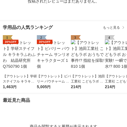
投稿されたレビューはまだありません。
学用品の人気ランキング
もっと見る
1
2
3
4
30%OFF
30%OFF
【アウトレット】学研
【アウトレット】ビバ
【アウトレット】池田
【アウトレッ
ステイフル キラキラ
リー パウチャーム サ
工業社 こどもラボ お
工業社 こども
ふわふわ 結晶研究所
1,463
ンリオキャラクターズ
5,005
うちで事件!? 指紋を
214
うちで実験! 
214
円
円
円
円
Q750790 1個
1個
採取! 810 1個
る水!? 800 1
最近見た商品
商品を閲覧すると履歴が表示されます