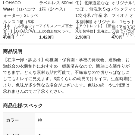
【水・ミネラルウォー
アイリスフーズ 富士
【アウトレット】【新
ティッシュペー
ター】LOHACO Wate
山の強炭酸水 ラベル
米切替特価】北海道産
50組 ロハコ
r（ロハコウォータ
490
レス 500ml 1箱（24
1,420
ななつぼし 無洗米 5k
2,980
ルソフトパッ
470
円
円
円
円
ー）2L ラベルレス 1
本入）
g 1袋 令和7年産 米 木
シュ フィオナ
箱（5本入）（イチオ
徳神糧 オリジナル
ナル 1セット
商品説明
シ） オリジナル
個：5個入×2
オリジナル
【在庫一掃・訳あり】幼稚園・保育園・学校の発表会、運動会、お
遊戯会の衣装制作におすすめ！縫製済みなので、簡単に衣装作りが
できます。どんな素材も貼付可能で、不織布なので切りっぱなしに
してもキレイに見えます。3歳くらいの幼児向けサイズ。生産時期に
より、色味が多少異なる場合がございます。色味の統一やご指定は
承れませんのでご了承ください。
商品仕様/スペック
カラー
桃