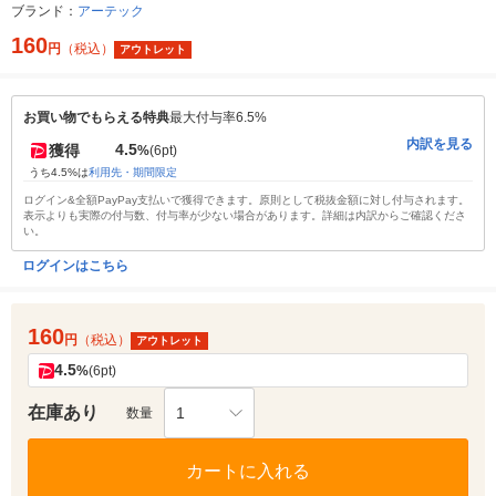
ブランド：
アーテック
160
円
（税込）
アウトレット
お買い物でもらえる特典
最大付与率6.5%
内訳を見る
4.5
獲得
%
(6pt)
うち4.5%は
利用先・期間限定
ログイン&全額PayPay支払いで獲得できます。原則として税抜金額に対し付与されます。
表示よりも実際の付与数、付与率が少ない場合があります。詳細は内訳からご確認くださ
い。
ログインはこちら
160
円
（税込）
アウトレット
4.5
%
(6pt)
在庫あり
1
数量
カートに入れる