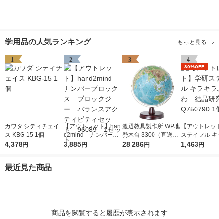
学用品の人気ランキング
もっと見る
1
2
3
4
30%OFF
カワダ シティチェイ
【アウトレット】han
渡辺教具製作所 WP地
【アウトレッ
ス KBG-15 1個
d2mind ナンバーブ
勢木台 3300（直送
ステイフル キ
4,378
ロックス ブロックジ
3,885
品）
28,286
ふわふわ 結
1,463
円
円
円
円
ー バランスアクティ
Q750790 1個
ビティセット 96089
最近見た商品
1セット
商品を閲覧すると履歴が表示されます