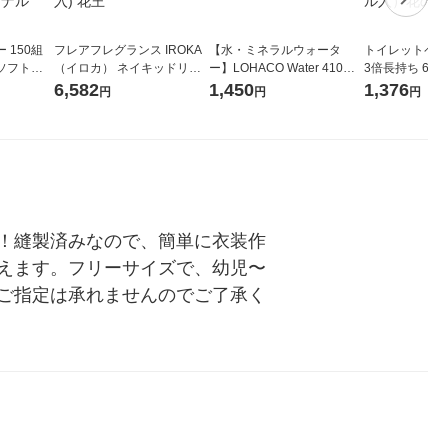
 150組
フレアフレグランス IROKA
【水・ミネラルウォータ
トイレットペー
ソフトパ
（イロカ） ネイキッドリリ
ー】LOHACO Water 410ml
3倍長持ち 6ロール 75
ィオナ オ
ーの香り 柔軟剤 詰め替え 超
1箱（20本入）ラベルレス
紙配合 スコッ
6,582
1,450
1,376
円
円
円
（10個：
特大 1200ml 1セット（5個
（イチオシ） オリジナル
パック 1セット
 オリジナ
入) 花王
ロール入）花の
！縫製済みなので、簡単に衣装作
えます。フリーサイズで、幼児〜
ご指定は承れませんのでご了承く