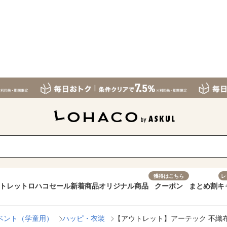
獲得はこちら
レ
トレット
ロハコセール
新着商品
オリジナル商品
クーポン
まとめ割
キ
ベント（学童用）
ハッピ・衣装
【アウトレット】アーテック 不織布 衣