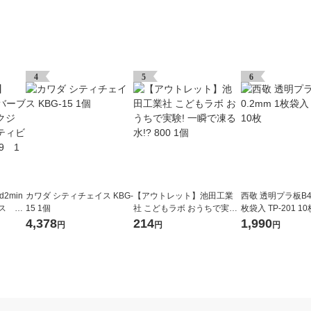
4
5
6
2min
カワダ シティチェイス KBG-
【アウトレット】池田工業
西敬 透明プラ板B4 
ス ブ
15 1個
社 こどもラボ おうちで実験!
枚袋入 TP-201 10
スアク
一瞬で凍る水!? 800 1個
4,378
214
1,990
円
円
円
6089