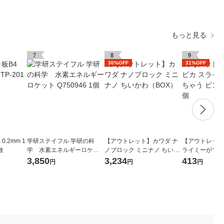
もっと見る
7
8
9
30%OFF
31%OFF
0.2mm 1
学研ステイフル 学研の科
【アウトレット】カワダ ナ
【アウトレット
枚
学 水素エネルギーロケッ
ノブロック ミニナノ ちいか
ライミーができ
ト Q750946 1個
わ（BOX）
ク 090681 1個
3,850
3,234
413
円
円
円