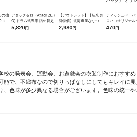
山の強
アタックゼロ（Attack ZER
【アウトレット】【新米切
ティッシュペーパー
ml 1
O) ドラム式専用 詰め替え メ
替特価】北海道産ななつぼ
ロハコオリジナル
ガジャンボ 2300g 1セット
し 無洗米 5kg 1袋 令和7年産
ックティッシュ フ
5,820
2,980
470
円
円
円
（2個入) 洗濯洗剤 花王
米 木徳神糧 オリジナル
リジナル 1セット
5個入×2パック）
ル
学校の発表会、運動会、お遊戯会の衣装制作におすすめ
可能で、不織布なので切りっぱなしにしてもキレイに見
り、色味が多少異なる場合がございます。色味の統一や