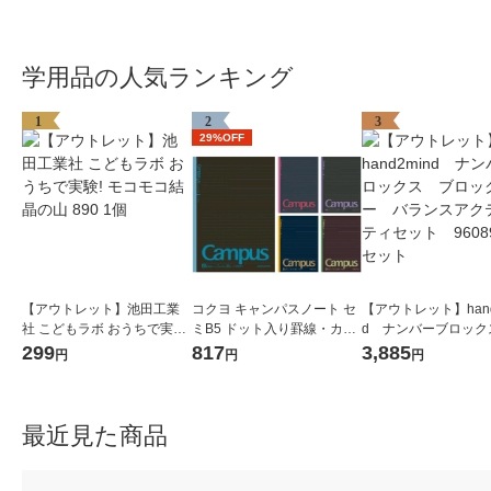
学用品の人気ランキング
1
2
3
29%OFF
【アウトレット】池田工業
コクヨ キャンパスノート セ
【アウトレット】hand
社 こどもラボ おうちで実験!
ミB5 ドット入り罫線・カラ
d ナンバーブロック
モコモコ結晶の山 890 1個
ー表紙 A罫7mm 30枚 5色セ
ロックジー バラン
299
817
3,885
円
円
円
ット ノ-3CDATNX5
ティビティセット 9
1セット
最近見た商品