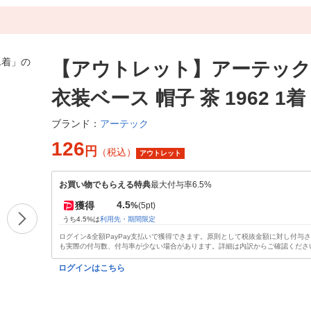
【アウトレット】アーテック
衣装ベース 帽子 茶 1962 1着
アーテック
ブランド：
126
円
（税込）
アウトレット
お買い物でもらえる特典
最大付与率6.5%
4.5
獲得
%
(5pt)
うち4.5%は
利用先・期間限定
ログイン&全額PayPay支払いで獲得できます。原則として税抜金額に対し付与
も実際の付与数、付与率が少ない場合があります。詳細は内訳からご確認くださ
ログインはこちら