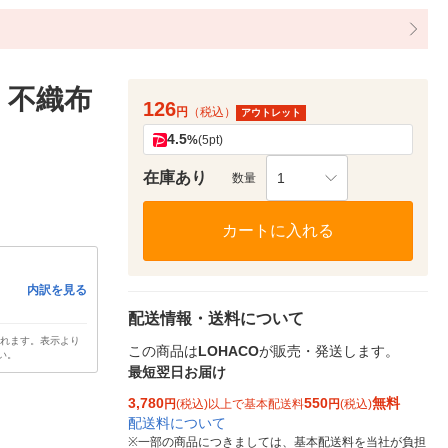
 不織布
126
円
（税込）
アウトレット
4.5
%
(5pt)
在庫あり
1
数量
カートに入れる
内訳を見る
配送情報・送料について
されます。表示より
この商品は
LOHACO
が販売・発送します。
い。
最短翌日お届け
3,780
550
無料
円
(税込)以上で基本配送料
円
(税込)
配送料について
※
一部の商品につきましては、基本配送料を当社が負担