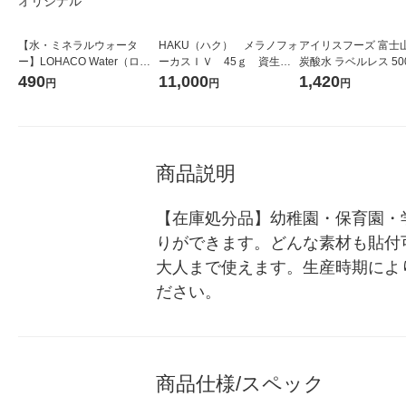
【水・ミネラルウォータ
HAKU（ハク） メラノフォ
アイリスフーズ 富士
ー】LOHACO Water（ロハ
ーカスＩＶ 45ｇ 資生
炭酸水 ラベルレス 500
コウォーター）2L ラベルレ
堂 おまけ付き
箱（24本入）
490
11,000
1,420
円
円
円
ス 1箱（5本入）（イチオ
シ） オリジナル
商品説明
【在庫処分品】幼稚園・保育園・
りができます。どんな素材も貼付
大人まで使えます。生産時期によ
ださい。
商品仕様/スペック