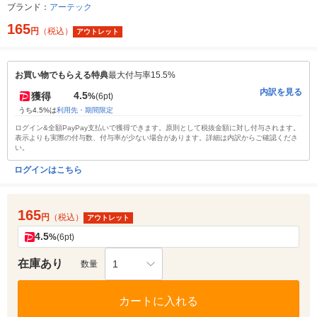
ブランド：
アーテック
165
円
（税込）
アウトレット
お買い物でもらえる特典
最大付与率15.5%
内訳を見る
4.5
獲得
%
(6pt)
うち4.5%は
利用先・期間限定
ログイン&全額PayPay支払いで獲得できます。原則として税抜金額に対し付与されます。
表示よりも実際の付与数、付与率が少ない場合があります。詳細は内訳からご確認くださ
い。
ログインはこちら
165
円
（税込）
アウトレット
4.5
%
(6pt)
在庫あり
1
数量
カートに入れる