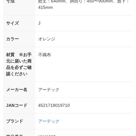
寸法
総丈：640mm、胴回り：450〜900mm、股下：
415mm
サイズ
J
カラー
オレンジ
材質 ※お手
不織布
元に届いた商
品を必ずご確
認ください
メーカー名
アーテック
JANコード
4521718019710
ブランド
アーテック