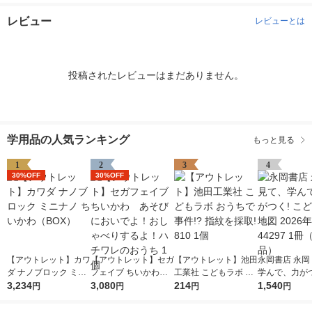
レビュー
レビューとは
投稿されたレビューはまだありません。
学用品の人気ランキング
もっと見る
1
2
3
4
30%OFF
30%OFF
【アウトレット】カワ
【アウトレット】セガ
【アウトレット】池田
永岡書店 永岡
ダ ナノブロック ミニ
フェイブ ちいかわ
工業社 こどもラボ お
学んで、力がつ
ナノ ちいかわ（BO
3,234
あそびにおいでよ！お
3,080
うちで事件!? 指紋を
214
ども日本地図 2
1,540
円
円
円
円
X）
しゃべりするよ！ハチ
採取! 810 1個
版 44297 1
ワレのおうち 1個
品）