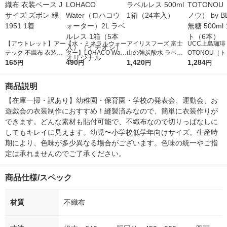
【アウトレット】アー
【水・ミネラルウォー
アイリスフーズ 富士
UCC上島珈琲 
テック 不織布 衣装ベ
ター】LOHACO Wate
山の強炭酸水 ラベル
OTONOU（
ース Jサイズ ズボン
165
r（ロハコウォータ
490
レス 500ml 1箱（24
1,420
ウ） by BLAC
1,284
円
円
円
円
緑 1951 1着
ー）2L ラベルレス 1
本入）
00ml 1セッ
箱（5本入）（イチオ
商品説明
シ） オリジナル
【在庫一掃・訳あり】幼稚園・保育園・学校の発表会、運動会、お
遊戯会の衣装制作におすすめ！縫製済みなので、簡単に衣装作りが
できます。どんな素材も貼付可能で、不織布なので切りっぱなしに
してもキレイに見えます。幼児〜小学校低学年向けサイズ。生産時
期により、色味が多少異なる場合がございます。色味の統一やご指
定は承れませんのでご了承ください。
商品仕様/スペック
材質
不織布