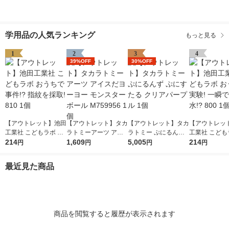
学用品の人気ランキング
もっと見る
1
2
3
4
39%OFF
30%OFF
【アウトレット】池田
【アウトレット】タカ
【アウトレット】タカ
【アウトレッ
工業社 こどもラボ お
ラトミーアーツ アイ
ラトミー ぷにるんず
工業社 こども
うちで事件!? 指紋を
214
スだヨーヨー モンス
1,609
ぷにすたる クリアパ
5,005
うちで実験! 
214
円
円
円
円
採取! 810 1個
ターボール M759956
ープル 1個
る水!? 800 1
1個
最近見た商品
商品を閲覧すると履歴が表示されます