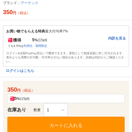
ブランド：
アーテック
350
円
（税込）
お買い物でもらえる特典
最大付与率7%
内訳を見る
5
獲得
%
(15pt)
うち4.5%は
利用先・期間限定
ログイン&全額PayPay支払いで獲得できます。原則として税抜金額に対し付与されます。
表示よりも実際の付与数、付与率が少ない場合があります。詳細は内訳からご確認くださ
い。
ログインはこちら
350
円
（税込）
5
%
(15pt)
在庫あり
1
数量
カートに入れる