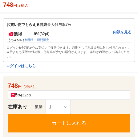
748
円
（税込）
お買い物でもらえる特典
最大付与率7%
内訳を見る
5
獲得
%
(32pt)
うち4.5%は
利用先・期間限定
ログイン&全額PayPay支払いで獲得できます。原則として税抜金額に対し付与されます。
表示よりも実際の付与数、付与率が少ない場合があります。詳細は内訳からご確認くださ
い。
ログインはこちら
748
円
（税込）
5
%
(32pt)
在庫あり
1
数量
カートに入れる