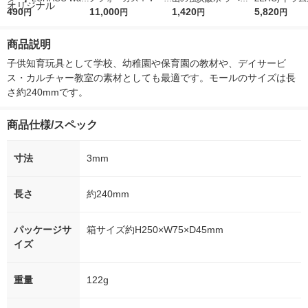
r（ロハコウォータ
490
5ｇ 資生堂 おまけ
11,000
レス 500ml 1箱（24
1,420
詰め替え メガ
5,820
円
円
円
円
ー）2L ラベルレス 1
付き
本入）
ボ 2300g 1
箱（5本入）（イチオ
個入) 洗濯洗剤
商品説明
シ） オリジナル
子供知育玩具として学校、幼稚園や保育園の教材や、デイサービ
ス・カルチャー教室の素材としても最適です。モールのサイズは長
さ約240mmです。
商品仕様/スペック
寸法
3mm
長さ
約240mm
パッケージサ
箱サイズ約H250×W75×D45mm
イズ
重量
122g