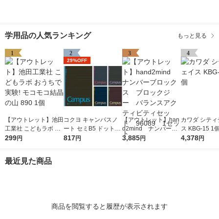
学用品の人気ランキング
もっと見る
1
2
3
4
29%OFF
【アウトレット】池田
コクヨ キャンパスノ
【アウトレット】han
カワダ シティ
工業社 こどもラボ お
ート セミB5 ドット入
d2mind ナンバーブ
ス KBG-15 1
うちで実験! モコモコ
299
り罫線・カラー表紙 A
817
ロックス ブロックジ
3,885
4,378
円
円
円
円
結晶の山 890 1個
罫7mm 30枚 5色セッ
ー バランスアクティ
ト ノ-3CDATNX5
ビティセット 96089
最近見た商品
1セット
商品を閲覧すると履歴が表示されます