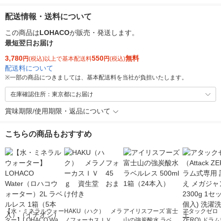
配送情報・送料について
この商品は
LOHACO
が販売・発送します。
最短翌日お届け
3,780
550
無料
円
(税込)以上で基本配送料
円
(税込)
配送料について
※
一部の商品につきましては、基本配送料を当社が負担いたします。
在庫確認住所：東京都にお届け
賞味期限/使用期限・返品について
こちらの商品もおすすめ
【水・ミネラルウォー
HAKU（ハク） メラ
アイリスフーズ 富士
アタックゼロ（A
ター】LOHACO Wate
ノフォーカスＩＶ 4
山の強炭酸水 ラベル
ZERO) ドラ