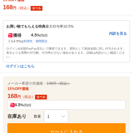
15%OFF価格
168
円
（税込）
セール
お買い物でもらえる特典
最大付与率10.5%
内訳を見る
4.5
獲得
%
(6pt)
うち4.5%は
利用先・期間限定
ログイン&全額PayPay支払いで獲得できます。原則として税抜金額に対し付与されます。
表示よりも実際の付与数、付与率が少ない場合があります。詳細は内訳からご確認くださ
い。
ログインはこちら
メーカー希望小売価格：
198円（税込）
15%OFF価格
168
円
（税込）
セール
4.5
%
(6pt)
在庫あり
1
数量
カートに入れる