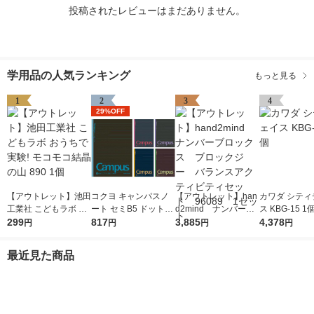
投稿されたレビューはまだありません。
学用品の人気ランキング
もっと見る
1
2
3
4
29%OFF
【アウトレット】池田
コクヨ キャンパスノ
【アウトレット】han
カワダ シティ
工業社 こどもラボ お
ート セミB5 ドット入
d2mind ナンバーブ
ス KBG-15 1
うちで実験! モコモコ
299
り罫線・カラー表紙 A
817
ロックス ブロックジ
3,885
4,378
円
円
円
円
結晶の山 890 1個
罫7mm 30枚 5色セッ
ー バランスアクティ
ト ノ-3CDATNX5
ビティセット 96089
最近見た商品
1セット