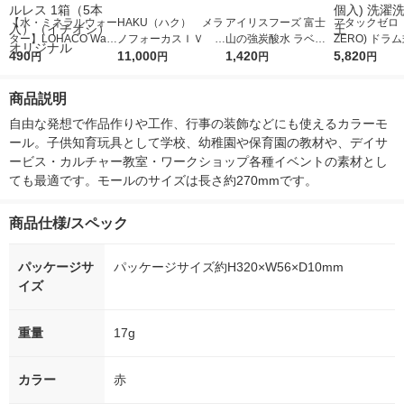
【水・ミネラルウォー
HAKU（ハク） メラ
アイリスフーズ 富士
アタックゼロ（A
ター】LOHACO Wate
ノフォーカスＩＶ 4
山の強炭酸水 ラベル
ZERO) ドラ
r（ロハコウォータ
490
5ｇ 資生堂 おまけ
11,000
レス 500ml 1箱（24
1,420
詰め替え メガ
5,820
円
円
円
円
ー）2L ラベルレス 1
付き
本入）
ボ 2300g 1
箱（5本入）（イチオ
個入) 洗濯洗剤
商品説明
シ） オリジナル
自由な発想で作品作りや工作、行事の装飾などにも使えるカラーモ
ール。子供知育玩具として学校、幼稚園や保育園の教材や、デイサ
ービス・カルチャー教室・ワークショップ各種イベントの素材とし
ても最適です。モールのサイズは長さ約270mmです。
商品仕様/スペック
パッケージサ
パッケージサイズ約H320×W56×D10mm
イズ
重量
17g
カラー
赤