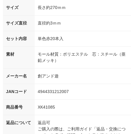
サイズ
長さ約270ｍｍ
サイズ直径
直径約3ｍｍ
セット内容
単色赤20本入
素材
モール材質：ポリエステル 芯：スチール（亜
鉛メッキ）
メーカー名
創アンド遊
JANコード
4944331212007
商品番号
XK41085
返品について
返品可
ご購入の際は、ご利用ガイド「返品・交換につ